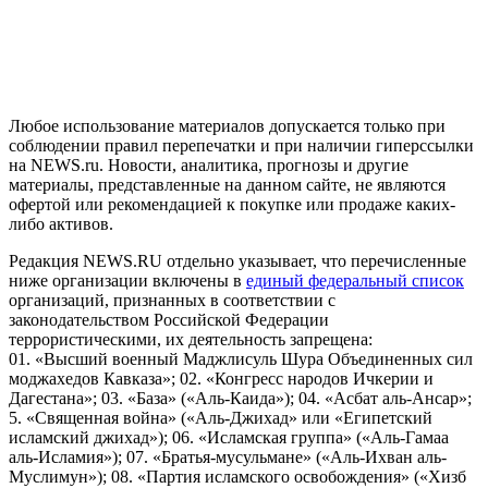
рекомендательные технологии (информационные технологии
предоставления информации на основе сбора, систематизации
и анализа сведений, относящихся к предпочтениям
пользователей сети "Интернет", находящихся на территории
Российской Федерации)
Любое использование материалов допускается только при
соблюдении правил перепечатки и при наличии гиперссылки
на NEWS.ru. Новости, аналитика, прогнозы и другие
материалы, представленные на данном сайте, не являются
офертой или рекомендацией к покупке или продаже каких-
либо активов.
Редакция NEWS.RU отдельно указывает, что перечисленные
ниже организации включены в
единый федеральный список
организаций, признанных в соответствии с
законодательством Российской Федерации
террористическими, их деятельность запрещена:
01. «Высший военный Маджлисуль Шура Объединенных сил
моджахедов Кавказа»; 02. «Конгресс народов Ичкерии и
Дагестана»; 03. «База» («Аль-Каида»); 04. «Асбат аль-Ансар»;
5. «Священная война» («Аль-Джихад» или «Египетский
исламский джихад»); 06. «Исламская группа» («Аль-Гамаа
аль-Исламия»); 07. «Братья-мусульмане» («Аль-Ихван аль-
Муслимун»); 08. «Партия исламского освобождения» («Хизб