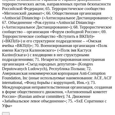
террористических актов, направленных против безопасности
Российской Федерации; 65. Террористическое сообщество
«Мегионский джамаат»; 66. Общественная организация
«Antisocial Distancing» («Антисоциальное Дистанцирование»);
67. Объединение «Рок-группа «Antisocial Distancing»
(«Антисоциальное Дистанцирование»); 68. Террористическое
сообщество – организация «Форум свободной России»; 69.
Террористическое сообщество «Вступить в ВКП(б)»
(«ВКП(б)») и его структурное подразделение – «Омская
ячейка «ВКП(б)»; 70. Военизированная организация «Полк
имени Кастуся Калиновского» («Полк iмя Кастуся
Калiноўскага») с входящими в нее структурными
подразделениями; 71. Незарегистрированная иностранная
организация «Съезд народных депутатов» (Kongres
Deputowanych Ludowych), Республика Польша; 72.
Американская некоммерческая корпорация Anti-Corruption
Foundation, Inc (иные используемые наименования: ACF, ACF
international, «Фонд борьбы с коррупцией, Инк.»); 73.
Международная неправительственная организация, созданная
в форме общественного движения, «Антивоенный комитет
России» (Russian antiwar committee); 74. Движение
«Забайкальское левое объединение»; 75. «SxE Соратники с
Уфы»