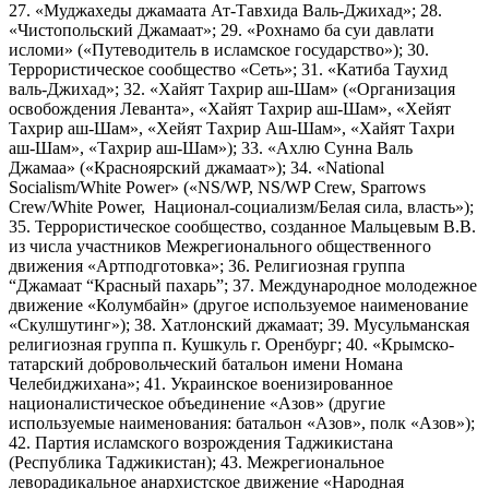
27. «Муджахеды джамаата Ат-Тавхида Валь-Джихад»; 28.
«Чистопольский Джамаат»; 29. «Рохнамо ба суи давлати
исломи» («Путеводитель в исламское государство»); 30.
Террористическое сообщество «Сеть»; 31. «Катиба Таухид
валь-Джихад»; 32. «Хайят Тахрир аш-Шам» («Организация
освобождения Леванта», «Хайят Тахрир аш-Шам», «Хейят
Тахрир аш-Шам», «Хейят Тахрир Аш-Шам», «Хайят Тахри
аш-Шам», «Тахрир аш-Шам»); 33. «Ахлю Сунна Валь
Джамаа» («Красноярский джамаат»); 34. «National
Socialism/White Power» («NS/WP, NS/WP Crew, Sparrows
Crew/White Power, Национал-социализм/Белая сила, власть»);
35. Террористическое сообщество, созданное Мальцевым В.В.
из числа участников Межрегионального общественного
движения «Артподготовка»; 36. Религиозная группа
“Джамаат “Красный пахарь”; 37. Международное молодежное
движение «Колумбайн» (другое используемое наименование
«Скулшутинг»); 38. Хатлонский джамаат; 39. Мусульманская
религиозная группа п. Кушкуль г. Оренбург; 40. «Крымско-
татарский добровольческий батальон имени Номана
Челебиджихана»; 41. Украинское военизированное
националистическое объединение «Азов» (другие
используемые наименования: батальон «Азов», полк «Азов»);
42. Партия исламского возрождения Таджикистана
(Республика Таджикистан); 43. Межрегиональное
леворадикальное анархистское движение «Народная