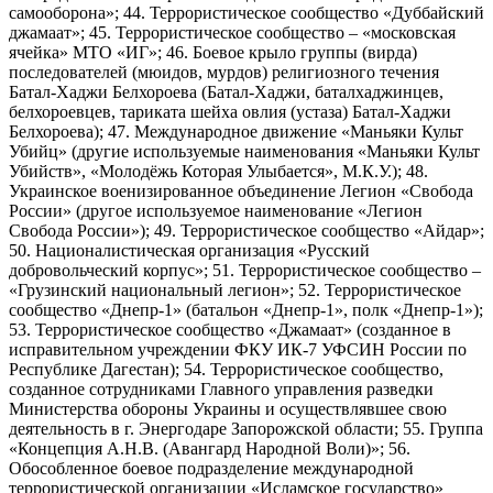
самооборона»; 44. Террористическое сообщество «Дуббайский
джамаат»; 45. Террористическое сообщество – «московская
ячейка» МТО «ИГ»; 46. Боевое крыло группы (вирда)
последователей (мюидов, мурдов) религиозного течения
Батал-Хаджи Белхороева (Батал-Хаджи, баталхаджинцев,
белхороевцев, тариката шейха овлия (устаза) Батал-Хаджи
Белхороева); 47. Международное движение «Маньяки Культ
Убийц» (другие используемые наименования «Маньяки Культ
Убийств», «Молодёжь Которая Улыбается», М.К.У.); 48.
Украинское военизированное объединение Легион «Свобода
России» (другое используемое наименование «Легион
Свобода России»); 49. Террористическое сообщество «Айдар»;
50. Националистическая организация «Русский
добровольческий корпус»; 51. Террористическое сообщество –
«Грузинский национальный легион»; 52. Террористическое
сообщество «Днепр-1» (батальон «Днепр-1», полк «Днепр-1»);
53. Террористическое сообщество «Джамаат» (созданное в
исправительном учреждении ФКУ ИК-7 УФСИН России по
Республике Дагестан); 54. Террористическое сообщество,
созданное сотрудниками Главного управления разведки
Министерства обороны Украины и осуществлявшее свою
деятельность в г. Энергодаре Запорожской области; 55. Группа
«Концепция А.Н.В. (Авангард Народной Воли)»; 56.
Обособленное боевое подразделение международной
террористической организации «Исламское государство»