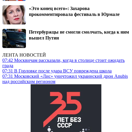
«Это конец всего»: Захарова
прокомментировала фестиваль в Юрмале
Петербуржцы не смогли смолчать, когда к ним
вышел Путин
ЛЕНТА НОВОСТЕЙ
07:42
Москвичам рассказали, когда в столице стоит ожидать
града
07:31
В Горловке после удара ВСУ повреждена школа
07:31
Московский «Лис» уничтожил украинский дрон Anubis
над российским регионом