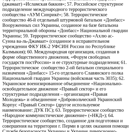
(джамаат) «Исламская баккия»; 57. Российское структурное
подразделение международного террористического
сообщества «АУМ Синрикё»; 58. Террористическое
сообщество 46-й отдельный штурмовой батальон «Донбасс»
Вооруженных сил Украины, созданное на базе батальона
территориальной обороны «Донбасс» Национальной гвардии
Украины; 59. Террористическое сообщество «Ахлю ас-
Сунна ва-ль-Джамаат» (созданное в исправительном
учреждении ФКУ ИК-2 УФСИН России по Республике
Калмыкия); 60. Международная организация, созданная в
форме общественного движения, «Форум свободных
государств постРоссии» и ее структурные подразделения; 61.
Террористическое сообщество 2-ой батальон специального
назначения «Донбасс» 15-го отдельного Славянского полка
Национальной гвардии Украины (войсковая часть 3035); 62.
Украинское военизированное объединение «Национально-
освободительное движение «Правый сектор» и его
структурные подразделения – организация «Правая
Молодежь» и объединение «Добровольческий Украинский
Корпус «Правый Сектор» (другое используемое
наименование: ДУК ПС); 63. Террористическое сообщество
«Народное коммунистическое движение» («НКД»); 64.
Террористическое сообщество, созданное для подготовки и
совершения на территории г. Перми в целях оказания помощи
Службе безопасности Украины и Украине диверсионно-