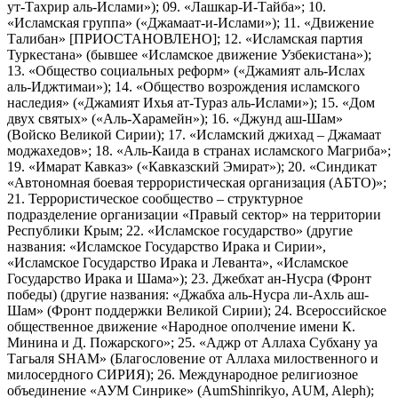
ут-Тахрир аль-Ислами»); 09. «Лашкар-И-Тайба»; 10.
«Исламская группа» («Джамаат-и-Ислами»); 11. «Движение
Талибан» [ПРИОСТАНОВЛЕНО]; 12. «Исламская партия
Туркестана» (бывшее «Исламское движение Узбекистана»);
13. «Общество социальных реформ» («Джамият аль-Ислах
аль-Иджтимаи»); 14. «Общество возрождения исламского
наследия» («Джамият Ихья ат-Тураз аль-Ислами»); 15. «Дом
двух святых» («Аль-Харамейн»); 16. «Джунд аш-Шам»
(Войско Великой Сирии); 17. «Исламский джихад – Джамаат
моджахедов»; 18. «Аль-Каида в странах исламского Магриба»;
19. «Имарат Кавказ» («Кавказский Эмират»); 20. «Синдикат
«Автономная боевая террористическая организация (АБТО)»;
21. Террористическое сообщество – структурное
подразделение организации «Правый сектор» на территории
Республики Крым; 22. «Исламское государство» (другие
названия: «Исламское Государство Ирака и Сирии»,
«Исламское Государство Ирака и Леванта», «Исламское
Государство Ирака и Шама»); 23. Джебхат ан-Нусра (Фронт
победы) (другие названия: «Джабха аль-Нусра ли-Ахль аш-
Шам» (Фронт поддержки Великой Сирии); 24. Всероссийское
общественное движение «Народное ополчение имени К.
Минина и Д. Пожарского»; 25. «Аджр от Аллаха Субхану уа
Тагьаля SHAM» (Благословение от Аллаха милоственного и
милосердного СИРИЯ); 26. Международное религиозное
объединение «АУМ Синрике» (AumShinrikyo, AUM, Aleph);