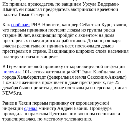
Их привила председатель по вакцинам Урсула Видерман-
Шмидт, ей помогал председатель австрийской врачебной
палаты Томас Секереш.
Как
сообщает
РИА Новости, канцлер Себастьян Курц заявил,
что первым прививки поставят людям из группы риска
старше 80 лет, вакцинация пройдёт с акцентом на дома
престарелых и медицинских работников. До конца января
власти рассчитывают привить всех постояльцев домов
престарелых в стране. Вакцинацию широких слоёв населения
планируют начать в апреле.
В Германии первой прививку от коронавирусной инфекции
получила
101-летняя жительница ФРГ Эдит Квойцалла из
города Хальберштадт (федеральная земля Саксония-Анхальт).
Пожилая женщина проживает в доме престарелых, где 25
декабря были привиты другие постояльцы и персонал, писал
NEWS.ru.
Ранее в Чехии первым прививку от коронавирусной
инфекции
сделал
министр Андрей Бабиш. Процедура
проходила в пражском Центральном военном госпитале и
транслировалась по местному телевидению.