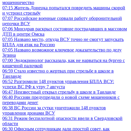
мошенничество
07:15
Житель Донецка попытался повредить машины скорой
и устроил стрельбу
07:07
Российские военные сорвали работу оборонительной
цепочки ВСУ
07:06
Минздрав раскрыл состояние пострадавших в массовом
ДТП в центре Омска
07:05
Названо место, откуда ВСУ точно не смогут запускать
БПЛА для атак на Россию
07:05
Названо возможное ключевое доказательство по делу
Зезина
07:00
Эндокринолог рассказала, как не нарваться на бургер с
кишечной палочкой
06:59
Стало известно о жертвах при стрельбе в школе в
Таиланде
06:52
Разгромили 148 пунктов управления БПЛА ВСУ:
успехи ВС РФ к утру 7 августа
06:47
Неизвестный открыл стрельбу в школе в Таиланде
06:40
Россиян предупредили о новой схеме мошенников с
переводами денег
06:38
ВС России за сутки уничтожили 148 пунктов
управления дронами ВСУ
06:31
Режим беспилотной опасности ввели в Свердловской
области
06:30
Офисным сотрудникам дали простой совет, как