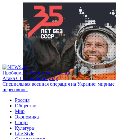
Проблемы с бензином в России
Атака США на Венесуэлу
Специальная военная операция на Украине: мирные
переговоры
Россия
Общество
Мир
Экономика
Спорт
Культура
Life Style