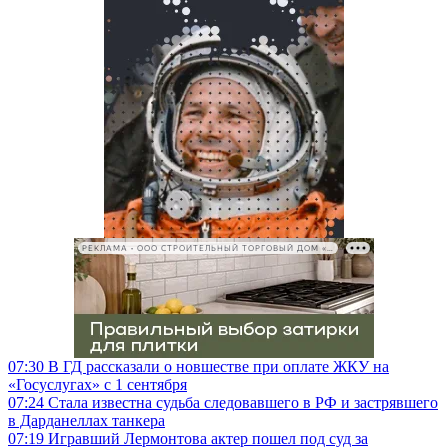
РЕКЛАМА • ООО СТРОИТЕЛЬНЫЙ ТОРГОВЫЙ ДОМ «ПЕТРОВИЧ», ИНН 7802348846
07:30
В ГД рассказали о новшестве при оплате ЖКУ на
«Госуслугах» с 1 сентября
07:24
Стала известна судьба следовавшего в РФ и застрявшего
в Дарданеллах танкера
07:19
Игравший Лермонтова актер пошел под суд за