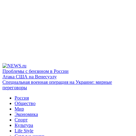
Проблемы с бензином в России
Атака США на Венесуэлу
Специальная военная операция на Украине: мирные
переговоры
Россия
Общество
Мир
Экономика
Спорт
Культура
Life Style