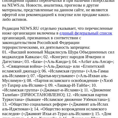
соблюдении правил перепечатки и при наличии гиперссылки
на NEWS.ru. Новости, аналитика, прогнозы и другие
материалы, представленные на данном сайте, не являются
офертой или рекомендацией к покупке или продаже каких-
либо активов.
Редакция NEWS.RU отдельно указывает, что перечисленные
ниже организации включены в
единый федеральный список
организаций, признанных в соответствии с
законодательством Российской Федерации
террористическими, их деятельность запрещена:
01. «Высший военный Маджлисуль Шура Объединенных сил
моджахедов Кавказа»; 02. «Конгресс народов Ичкерии и
Дагестана»; 03. «База» («Аль-Каида»); 04. «Асбат аль-Ансар»;
5. «Священная война» («Аль-Джихад» или «Египетский
исламский джихад»); 06. «Исламская группа» («Аль-Гамаа
аль-Исламия»); 07. «Братья-мусульмане» («Аль-Ихван аль-
Муслимун»); 08. «Партия исламского освобождения» («Хизб
ут-Тахрир аль-Ислами»); 09. «Лашкар-И-Тайба»; 10.
«Исламская группа» («Джамаат-и-Ислами»); 11. «Движение
Талибан» [ПРИОСТАНОВЛЕНО]; 12. «Исламская партия
Туркестана» (бывшее «Исламское движение Узбекистана»);
13. «Общество социальных реформ» («Джамият аль-Ислах
аль-Иджтимаи»); 14. «Общество возрождения исламского
наследия» («Джамият Ихья ат-Тураз аль-Ислами»); 15. «Дом