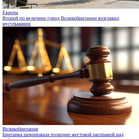
Европа
Второй по величине город Великобритании возглавил
мусульманин
Великобритания
Британка шокировала полицию жестокой расправой над