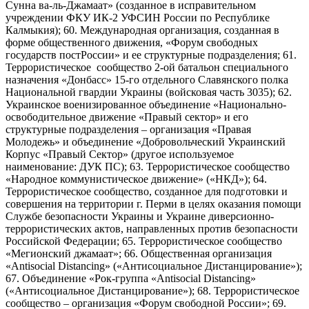
Сунна ва-ль-Джамаат» (созданное в исправительном
учреждении ФКУ ИК-2 УФСИН России по Республике
Калмыкия); 60. Международная организация, созданная в
форме общественного движения, «Форум свободных
государств постРоссии» и ее структурные подразделения; 61.
Террористическое сообщество 2-ой батальон специального
назначения «Донбасс» 15-го отдельного Славянского полка
Национальной гвардии Украины (войсковая часть 3035); 62.
Украинское военизированное объединение «Национально-
освободительное движение «Правый сектор» и его
структурные подразделения – организация «Правая
Молодежь» и объединение «Добровольческий Украинский
Корпус «Правый Сектор» (другое используемое
наименование: ДУК ПС); 63. Террористическое сообщество
«Народное коммунистическое движение» («НКД»); 64.
Террористическое сообщество, созданное для подготовки и
совершения на территории г. Перми в целях оказания помощи
Службе безопасности Украины и Украине диверсионно-
террористических актов, направленных против безопасности
Российской Федерации; 65. Террористическое сообщество
«Мегионский джамаат»; 66. Общественная организация
«Antisocial Distancing» («Антисоциальное Дистанцирование»);
67. Объединение «Рок-группа «Antisocial Distancing»
(«Антисоциальное Дистанцирование»); 68. Террористическое
сообщество – организация «Форум свободной России»; 69.