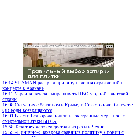
РЕКЛАМА • ООО СТРОИТЕЛЬНЫЙ ТОРГОВЫЙ ДОМ «ПЕТРОВИЧ», ИНН 7802348846
16:14
SHAMAN раскрыл причину падения ограждений на
концерте в Абакане
16:11
Украина начала выпрашивать ПВО у одной азиатской
страны
16:08
Ситуация с бензином в Крыму и Севастополе 9 августа:
QR-коды возвращаются
16:01
Власти Белгорода пошли на экстренные меры после
смертельной атаки БПЛА
15:58
Тела трех человек достали из реки в Чечне
15:55
«Цинично»: Захарова сравнила политику Японии с