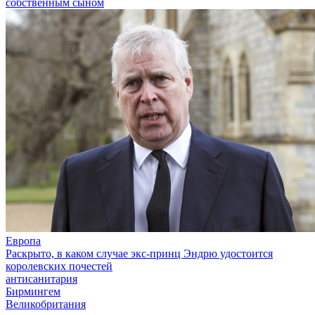
собственным сыном
Европа
Раскрыто, в каком случае экс-принц Эндрю удостоится
королевских почестей
антисанитария
Бирмингем
Великобритания