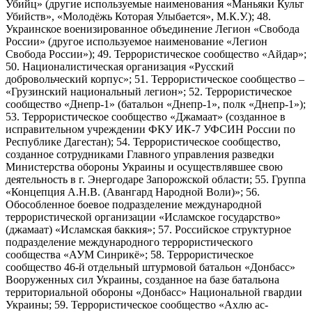
Убийц» (другие используемые наименования «Маньяки Культ
Убийств», «Молодёжь Которая Улыбается», М.К.У.); 48.
Украинское военизированное объединение Легион «Свобода
России» (другое используемое наименование «Легион
Свобода России»); 49. Террористическое сообщество «Айдар»;
50. Националистическая организация «Русский
добровольческий корпус»; 51. Террористическое сообщество –
«Грузинский национальный легион»; 52. Террористическое
сообщество «Днепр-1» (батальон «Днепр-1», полк «Днепр-1»);
53. Террористическое сообщество «Джамаат» (созданное в
исправительном учреждении ФКУ ИК-7 УФСИН России по
Республике Дагестан); 54. Террористическое сообщество,
созданное сотрудниками Главного управления разведки
Министерства обороны Украины и осуществлявшее свою
деятельность в г. Энергодаре Запорожской области; 55. Группа
«Концепция А.Н.В. (Авангард Народной Воли)»; 56.
Обособленное боевое подразделение международной
террористической организации «Исламское государство»
(джамаат) «Исламская баккия»; 57. Российское структурное
подразделение международного террористического
сообщества «АУМ Синрикё»; 58. Террористическое
сообщество 46-й отдельный штурмовой батальон «Донбасс»
Вооруженных сил Украины, созданное на базе батальона
территориальной обороны «Донбасс» Национальной гвардии
Украины; 59. Террористическое сообщество «Ахлю ас-