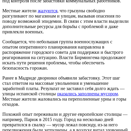
под контроля после забастовки коммунальных работников.
Местные жители
жалуются
, что грызуны свободно
разгуливают по магазинам и улицам, вызывая опасения по
поводу возможной эпидемии. В связи с этим власти выделили
дополнительные ресурсы для борьбы с проблемой и даже
привлекли военных.
Сообщается, что небольшая группа военнослужащих с
опытом оперативного планирования направлена в
распоряжение городского совета для поддержки и быстрого
реагирования на ситуацию. Власти Бирмингема продолжают
искать пути решения проблемы, чтобы обеспечить
безопасность горожан.
Ранее в Мадриде дворники объявили забастовку. Этот шаг
стал ответом на массовые увольнения и уменьшение
заработной платы. Результат не заставил себя долго ждать —
улицы испанской столицы
оказались заполнены мусором
.
Местные жители жаловались на переполненные урны и горы
отходов.
Похожий опыт переживали и другие европейские столицы —
например, Париж в 2015 году. Город на несколько дней
превратился в свалку — мусор лежал повсюду, из-за него
передвижения были затруднены, а в воздухе витал зловонный