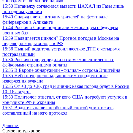
эпизодом из «Южного парка»
15:50
Нетаньяху согласился вывести ЦАХАЛ из Газы лишь
при одном условии
15:49
Снаряд влетел в толпу зрителей на фестивале
фейерверков в Аликанте
15:44
Россия и Сирия подписали меморандум о будущем
военных баз
15:39
Надвигается циклон? Прогноз погоды в Москве на
неделю, рекорды холода в РФ
15:36
Пьяный водитель устроил жесткое ДТП с четырьмя
пострадавшими
15:36
Россиян предупредили о схеме мошенничества с
фейковыми страницами оплаты
15:35
В Европе обнаружили «филиал» острова Эпштейна
15:35
Небо почернело над японским городом после
извержения вулкана
15:35
От +3 до +36, град и ливни: какая погода будет в России
10–16 августа
15:33
Политолог ответил, от кого США потребуют уступок в
конфликте РФ и Украины
15:31
Водитель нашел необычный способ уничтожить
составленный на него протокол
Дальше
Самое популярное