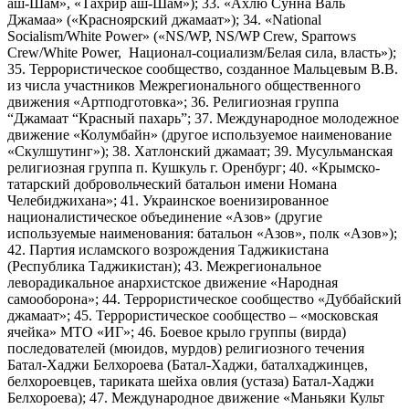
аш-Шам», «Тахрир аш-Шам»); 33. «Ахлю Сунна Валь
Джамаа» («Красноярский джамаат»); 34. «National
Socialism/White Power» («NS/WP, NS/WP Crew, Sparrows
Crew/White Power, Национал-социализм/Белая сила, власть»);
35. Террористическое сообщество, созданное Мальцевым В.В.
из числа участников Межрегионального общественного
движения «Артподготовка»; 36. Религиозная группа
“Джамаат “Красный пахарь”; 37. Международное молодежное
движение «Колумбайн» (другое используемое наименование
«Скулшутинг»); 38. Хатлонский джамаат; 39. Мусульманская
религиозная группа п. Кушкуль г. Оренбург; 40. «Крымско-
татарский добровольческий батальон имени Номана
Челебиджихана»; 41. Украинское военизированное
националистическое объединение «Азов» (другие
используемые наименования: батальон «Азов», полк «Азов»);
42. Партия исламского возрождения Таджикистана
(Республика Таджикистан); 43. Межрегиональное
леворадикальное анархистское движение «Народная
самооборона»; 44. Террористическое сообщество «Дуббайский
джамаат»; 45. Террористическое сообщество – «московская
ячейка» МТО «ИГ»; 46. Боевое крыло группы (вирда)
последователей (мюидов, мурдов) религиозного течения
Батал-Хаджи Белхороева (Батал-Хаджи, баталхаджинцев,
белхороевцев, тариката шейха овлия (устаза) Батал-Хаджи
Белхороева); 47. Международное движение «Маньяки Культ