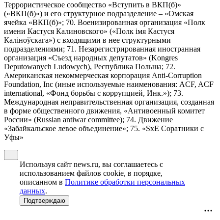
Террористическое сообщество «Вступить в ВКП(б)»
(«ВКП(б)») и его структурное подразделение – «Омская
ячейка «ВКП(б)»; 70. Военизированная организация «Полк
имени Кастуся Калиновского» («Полк iмя Кастуся
Калiноўскага») с входящими в нее структурными
подразделениями; 71. Незарегистрированная иностранная
организация «Съезд народных депутатов» (Kongres
Deputowanych Ludowych), Республика Польша; 72.
Американская некоммерческая корпорация Anti-Corruption
Foundation, Inc (иные используемые наименования: ACF, ACF
international, «Фонд борьбы с коррупцией, Инк.»); 73.
Международная неправительственная организация, созданная
в форме общественного движения, «Антивоенный комитет
России» (Russian antiwar committee); 74. Движение
«Забайкальское левое объединение»; 75. «SxE Соратники с
Уфы»
Используя сайт news.ru, вы соглашаетесь с
использованием файлов cookie, в порядке,
описанном в
Политике обработки персональных
данных
.
Подтверждаю