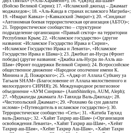
двух святых» («Аль-Харамейн»); 16. «Джунд аш-Шам»
(Войско Великой Сирии); 17. «Исламский джихад – Джамаат
моджахедов»; 18. «Аль-Каида в странах исламского Магриба»;
19. «Имарат Кавказ» («Кавказский Эмират»); 20. «Синдикат
«Автономная боевая террористическая организация (АБТО)»;
21. Террористическое сообщество – структурное
подразделение организации «Правый сектор» на территории
Республики Крым; 22. «Исламское государство» (другие
названия: «Исламское Государство Ирака и Сирии»,
«Исламское Государство Ирака и Леванта», «Исламское
Государство Ирака и Шама»); 23. Джебхат ан-Нусра (Фронт
победы) (другие названия: «Джабха аль-Нусра ли-Ахль аш-
Шам» (Фронт поддержки Великой Сирии); 24. Всероссийское
общественное движение «Народное ополчение имени К.
Минина и Д. Пожарского»; 25. «Аджр от Аллаха Субхану уа
Тагьаля SHAM» (Благословение от Аллаха милоственного и
милосердного СИРИЯ); 26. Международное религиозное
объединение «АУМ Синрике» (AumShinrikyo, AUM, Aleph);
27. «Муджахеды джамаата Ат-Тавхида Валь-Джихад»; 28.
«Чистопольский Джамаат»; 29. «Рохнамо ба суи давлати
исломи» («Путеводитель в исламское государство»); 30.
Террористическое сообщество «Сеть»; 31. «Катиба Таухид
валь-Джихад»; 32. «Хайят Тахрир аш-Шам» («Организация
освобождения Леванта», «Хайят Тахрир аш-Шам», «Хейят
Тахрир аш-Шам», «Хейят Тахрир Аш-Шам», «Хайят Тахри