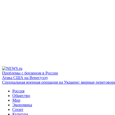
Проблемы с бензином в России
Атака США на Венесуэлу
Специальная военная операция на Украине: мирные переговор
Россия
Общество
Мир
Экономика
Спорт
Культура