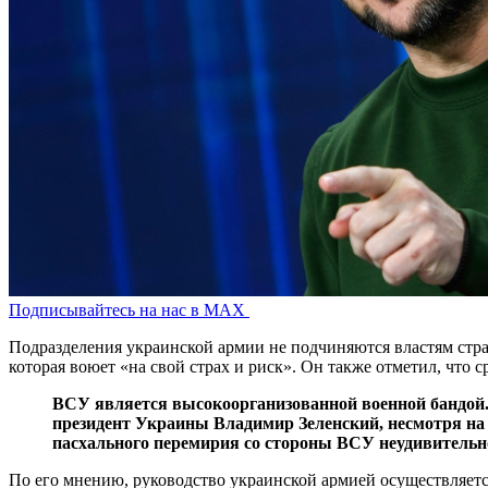
Подписывайтесь на нас в MAX
Подразделения украинской армии не подчиняются властям стра
которая воюет «на свой страх и риск». Он также отметил, что
ВСУ является высокоорганизованной военной бандой. 
президент Украины Владимир Зеленский, несмотря на 
пасхального перемирия со стороны ВСУ неудивительн
По его мнению, руководство украинской армией осуществляет