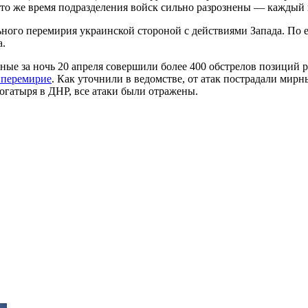
 то же время подразделения войск сильно разрознены — каждый в
ьного перемирия украинской стороной с действиями Запада. По 
а.
ые за ночь 20 апреля совершили более 400 обстрелов позиций р
 перемирие
. Как уточнили в ведомстве, от атак пострадали мир
огатыря в ДНР, все атаки были отражены.