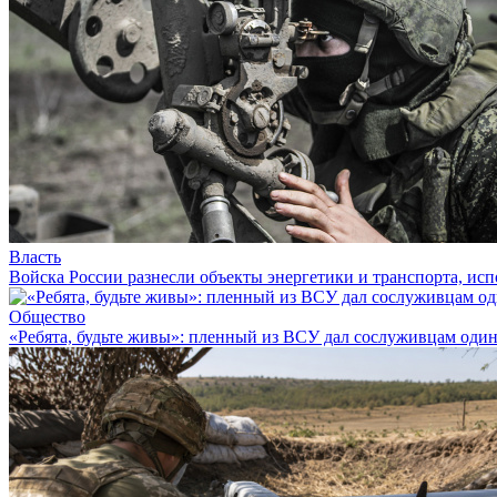
Власть
Войска России разнесли объекты энергетики и транспорта, и
Общество
«Ребята, будьте живы»: пленный из ВСУ дал сослуживцам один