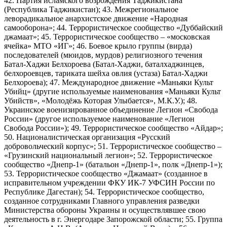
42. Партия исламского возрождения Таджикистана
(Республика Таджикистан); 43. Межрегиональное
леворадикальное анархистское движение «Народная
самооборона»; 44. Террористическое сообщество «Дуббайский
джамаат»; 45. Террористическое сообщество – «московская
ячейка» МТО «ИГ»; 46. Боевое крыло группы (вирда)
последователей (мюидов, мурдов) религиозного течения
Батал-Хаджи Белхороева (Батал-Хаджи, баталхаджинцев,
белхороевцев, тариката шейха овлия (устаза) Батал-Хаджи
Белхороева); 47. Международное движение «Маньяки Культ
Убийц» (другие используемые наименования «Маньяки Культ
Убийств», «Молодёжь Которая Улыбается», М.К.У.); 48.
Украинское военизированное объединение Легион «Свобода
России» (другое используемое наименование «Легион
Свобода России»); 49. Террористическое сообщество «Айдар»;
50. Националистическая организация «Русский
добровольческий корпус»; 51. Террористическое сообщество –
«Грузинский национальный легион»; 52. Террористическое
сообщество «Днепр-1» (батальон «Днепр-1», полк «Днепр-1»);
53. Террористическое сообщество «Джамаат» (созданное в
исправительном учреждении ФКУ ИК-7 УФСИН России по
Республике Дагестан); 54. Террористическое сообщество,
созданное сотрудниками Главного управления разведки
Министерства обороны Украины и осуществлявшее свою
деятельность в г. Энергодаре Запорожской области; 55. Группа