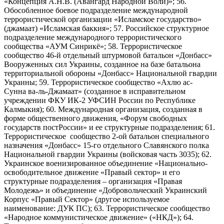
«Концепция А.Н.В. (Авангард Народной Воли)»; 56.
Обособленное боевое подразделение международной
террористической организации «Исламское государство»
(джамаат) «Исламская баккия»; 57. Российское структурное
подразделение международного террористического
сообщества «АУМ Синрикё»; 58. Террористическое
сообщество 46-й отдельный штурмовой батальон «Донбасс»
Вооруженных сил Украины, созданное на базе батальона
территориальной обороны «Донбасс» Национальной гвардии
Украины; 59. Террористическое сообщество «Ахлю ас-
Сунна ва-ль-Джамаат» (созданное в исправительном
учреждении ФКУ ИК-2 УФСИН России по Республике
Калмыкия); 60. Международная организация, созданная в
форме общественного движения, «Форум свободных
государств постРоссии» и ее структурные подразделения; 61.
Террористическое сообщество 2-ой батальон специального
назначения «Донбасс» 15-го отдельного Славянского полка
Национальной гвардии Украины (войсковая часть 3035); 62.
Украинское военизированное объединение «Национально-
освободительное движение «Правый сектор» и его
структурные подразделения – организация «Правая
Молодежь» и объединение «Добровольческий Украинский
Корпус «Правый Сектор» (другое используемое
наименование: ДУК ПС); 63. Террористическое сообщество
«Народное коммунистическое движение» («НКД»); 64.