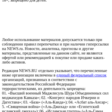
18+, запрещено для детей.
На информационном ресурсе NEWS.RU применяются
рекомендательные технологии (информационные технологии
предоставления информации на основе сбора, систематизации
и анализа сведений, относящихся к предпочтениям
пользователей сети "Интернет", находящихся на территории
Российской Федерации)
Любое использование материалов допускается только при
соблюдении правил перепечатки и при наличии гиперссылки
на NEWS.ru. Новости, аналитика, прогнозы и другие
материалы, представленные на данном сайте, не являются
офертой или рекомендацией к покупке или продаже каких-
либо активов.
Редакция NEWS.RU отдельно указывает, что перечисленные
ниже организации включены в
единый федеральный список
организаций, признанных в соответствии с
законодательством Российской Федерации
террористическими, их деятельность запрещена:
01. «Высший военный Маджлисуль Шура Объединенных сил
моджахедов Кавказа»; 02. «Конгресс народов Ичкерии и
Дагестана»; 03. «База» («Аль-Каида»); 04. «Асбат аль-Ансар»;
5. «Священная война» («Аль-Джихад» или «Египетский
исламский джихад»); 06. «Исламская группа» («Аль-Гамаа