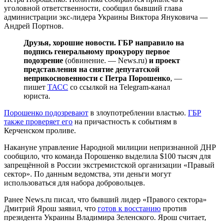
уголовной ответственности, сообщил бывший глава
администрации экс-лидера Украины Виктора Януковича —
Андрей Портнов.
Друзья, хорошие новости. ГБР направило на
подпись генеральному прокурору первое
подозрение
(обвинение. — News.ru)
и проект
представления на снятие депутатской
неприкосновенности с Петра Порошенко
, —
пишет
ТАСС
со ссылкой на Telegram-канал
юриста.
Порошенко подозревают
в злоупотреблении властью.
ГБР
также проверяет его
на причастность к событиям в
Керченском проливе.
Накануне управление Народной милиции непризнанной ДНР
сообщило, что команда Порошенко выделила $100 тысяч для
запрещённой в России экстремистской организации «Правый
сектор». По данным ведомства, эти деньги могут
использоваться для набора добровольцев.
Ранее News.ru писал, что бывший лидер «Правого сектора»
Дмитрий Ярош заявил, что
готов к восстанию
против
президента Украины Владимира Зеленского. Ярош считает,