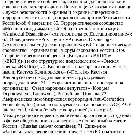
Террористическое сообщество, созданное для подготовки и
совершения на территории г. Перми в целях оказания помощи
Службе безопасности Украины и Украине диверсионно-
террористических актов, направленных против безопасности
Российской Федерации; 65. Террористическое сообщество
«Мегионский джамаат»; 66. Общественная организация
«Antisocial Distancing» («Антисоциальное Дистанцирование»);
67. Объединение «Рок-группа «Antisocial Distancing»
(«Антисоциальное Дистанцирование»); 68. Террористическое
сообщество – организация «Форум свободной России»; 69.
Террористическое сообщество «Вступить в ВКП(б)»
(«ВКП(б)») и его структурное подразделение – «Омская
ячейка «ВКП(б)»; 70. Военизированная организация «Полк
имени Кастуся Калиновского» («Полк iмя Кастуся
Калiноўскага») с входящими в нее структурными
подразделениями; 71. Незарегистрированная иностранная
организация «Съезд народных депутатов» (Kongres
Deputowanych Ludowych), Республика Польша; 72.
Американская некоммерческая корпорация Anti-Corruption
Foundation, Inc (иные используемые наименования: ACF, ACF
international, «Фонд борьбы с коррупцией, Инк.»); 73.
Международная неправительственная организация, созданная
в форме общественного движения, «Антивоенный комитет
России» (Russian antiwar committee); 74. Движение
«Забайкальское левое объединение»; 75. «SxE Соратники с