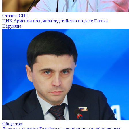
Страны СНГ
ЦИК Армении получила ходатайство по делу Гагика
Царукяна
Общество
Дело экс-депутата Бальбека расширили новым обвинением