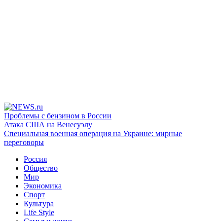
Проблемы с бензином в России
Атака США на Венесуэлу
Специальная военная операция на Украине: мирные
переговоры
Россия
Общество
Мир
Экономика
Спорт
Культура
Life Style