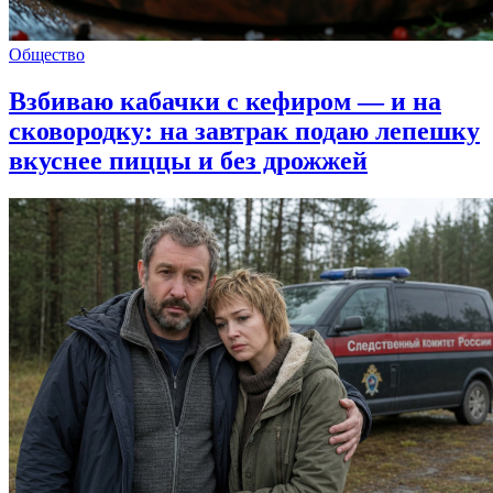
Общество
Взбиваю кабачки с кефиром — и на
сковородку: на завтрак подаю лепешку
вкуснее пиццы и без дрожжей