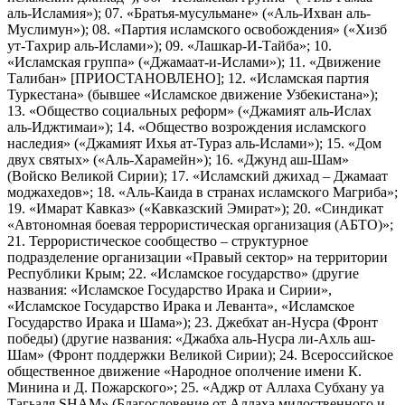
аль-Исламия»); 07. «Братья-мусульмане» («Аль-Ихван аль-
Муслимун»); 08. «Партия исламского освобождения» («Хизб
ут-Тахрир аль-Ислами»); 09. «Лашкар-И-Тайба»; 10.
«Исламская группа» («Джамаат-и-Ислами»); 11. «Движение
Талибан» [ПРИОСТАНОВЛЕНО]; 12. «Исламская партия
Туркестана» (бывшее «Исламское движение Узбекистана»);
13. «Общество социальных реформ» («Джамият аль-Ислах
аль-Иджтимаи»); 14. «Общество возрождения исламского
наследия» («Джамият Ихья ат-Тураз аль-Ислами»); 15. «Дом
двух святых» («Аль-Харамейн»); 16. «Джунд аш-Шам»
(Войско Великой Сирии); 17. «Исламский джихад – Джамаат
моджахедов»; 18. «Аль-Каида в странах исламского Магриба»;
19. «Имарат Кавказ» («Кавказский Эмират»); 20. «Синдикат
«Автономная боевая террористическая организация (АБТО)»;
21. Террористическое сообщество – структурное
подразделение организации «Правый сектор» на территории
Республики Крым; 22. «Исламское государство» (другие
названия: «Исламское Государство Ирака и Сирии»,
«Исламское Государство Ирака и Леванта», «Исламское
Государство Ирака и Шама»); 23. Джебхат ан-Нусра (Фронт
победы) (другие названия: «Джабха аль-Нусра ли-Ахль аш-
Шам» (Фронт поддержки Великой Сирии); 24. Всероссийское
общественное движение «Народное ополчение имени К.
Минина и Д. Пожарского»; 25. «Аджр от Аллаха Субхану уа
Тагьаля SHAM» (Благословение от Аллаха милоственного и