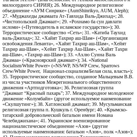
милосердного СИРИЯ); 26. Международное религиозное
объединение «АУМ Синрике» (AumShinrikyo, AUM, Aleph);
27. «Муджахеды джамаата Ат-Тавхида Валь-Джихад»; 28.
«Чистопольский Джамаат»; 29. «Рохнамо ба суи давлати
исломи» («Путеводитель в исламское государство»); 30.
Террористическое сообщество «Сеть»; 31. «Катиба Таухид
валь-Джихад»; 32. «Хайят Тахрир аш-Шам» («Организация
освобождения Леванта», «Хайят Тахрир аш-Шам», «Хейят
Тахрир аш-Шам», «Хейят Тахрир Аш-Шам», «Хайят Тахри
аш-Шам», «Тахрир аш-Шам»); 33. «Ахлю Сунна Валь
Джамаа» («Красноярский джамаат»); 34. «National
Socialism/White Power» («NS/WP, NS/WP Crew, Sparrows
Crew/White Power, Национал-социализм/Белая сила, власть»);
35. Террористическое сообщество, созданное Мальцевым В.В.
из числа участников Межрегионального общественного
движения «Артподготовка»; 36. Религиозная группа
“Джамаат “Красный пахарь”; 37. Международное молодежное
движение «Колумбайн» (другое используемое наименование
«Скулшутинг»); 38. Хатлонский джамаат; 39. Мусульманская
религиозная группа п. Кушкуль г. Оренбург; 40. «Крымско-
татарский добровольческий батальон имени Номана
Челебиджихана»; 41. Украинское военизированное
националистическое объединение «Азов» (другие
используемые наименования: батальон «Азов», полк «Азов»);