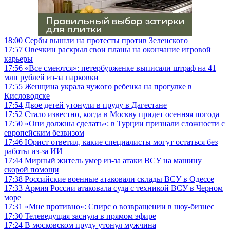
18:00
Сербы вышли на протесты против Зеленского
17:57
Овечкин раскрыл свои планы на окончание игровой
карьеры
17:56
«Все смеются»: петербурженке выписали штраф на 41
млн рублей из-за парковки
17:55
Женщина украла чужого ребенка на прогулке в
Кисловодске
17:54
Двое детей утонули в пруду в Дагестане
17:52
Стало известно, когда в Москву придет осенняя погода
17:50
«Они должны сделать»: в Турции признали сложности с
европейским безвизом
17:46
Юрист ответил, какие специалисты могут остаться без
работы из-за ИИ
17:44
Мирный житель умер из-за атаки ВСУ на машину
скорой помощи
17:38
Российские военные атаковали склады ВСУ в Одессе
17:33
Армия России атаковала суда с техникой ВСУ в Черном
море
17:31
«Мне противно»: Спирс о возвращении в шоу-бизнес
17:30
Телеведущая заснула в прямом эфире
17:24
В московском пруду утонул мужчина