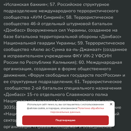
«Исламская баккия»; 57. Российское структурное
подразделение международного террористического
сообщества «АУМ Синрикё»; 58. Террористическое
сообщество 46-й отдельный штурмовой батальон
«Донбасс» Вооруженных сил Украины, созданное на
базе батальона территориальной обороны «Донбасс»
Национальной гвардии Украины; 59. Террористическое
сообщество «Ахлю ас-Сунна ва-ль-Джамаат» (созданное
в исправительном учреждении ФКУ ИК-2 УФСИН
России по Республике Калмыкия); 60. Международная
организация, созданная в форме общественного
движения, «Форум свободных государств постРоссии» и
ее структурные подразделения; 61. Террористическое
сообщество 2-ой батальон специального назначения
«Донбасс» 15-го отдельного Славянского полка
Национальной гвардии Украины (войсковая часть
Используя сайт news.ru, вы соглашаетесь с использованием
3035); 62. Украинское военизированное объединение
файлов cookie, в порядке, описанном в
Политике обработки
персональных данных
.
«Национально-освободительное движение «Правый
сектор» и его структурные подразделения –
Подтверждаю
организация «Правая Молодежь» и объединение