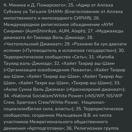
К. Минина и Д. Пожарского»; 25. «Аджр от Аллаха
Субхану уа Тагьаля SHAM» (Благословение от Аллаха
милоственного и милосердного СИРИЯ); 26.
Международное религиозное объединение «АУМ
Синрике» (AumShinrikyo, AUM, Aleph); 27. «Муджахеды
джамаата Ат-Тавхида Валь-Джихад»; 28.
«Чистопольский Джамаат»; 29. «Рохнамо ба суи давлати
исломи» («Путеводитель в исламское государство»); 30.
Террористическое сообщество «Сеть»; 31. «Катиба
Таухид валь-Джихад»; 32. «Хайят Тахрир аш-Шам»
(«Организация освобождения Леванта», «Хайят Тахрир
аш-Шам», «Хейят Тахрир аш-Шам», «Хейят Тахрир Аш-
Шам», «Хайят Тахри аш-Шам», «Тахрир аш-Шам»); 33.
«Ахлю Сунна Валь Джамаа» («Красноярский джамаат»);
34. «National Socialism/White Power» («NS/WP, NS/WP
Crew, Sparrows Crew/White Power, Национал-
социализм/Белая сила, власть»); 35. Террористическое
сообщество, созданное Мальцевым В.В. из числа
участников Межрегионального общественного
движения «Артподготовка»; 36. Религиозная группа