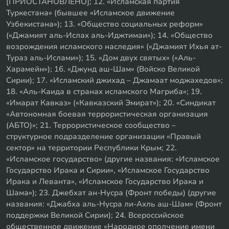
[ПРИОСТАНОВЛЕНО]; 12. «Исламская партия
Туркестана» (бывшее «Исламское движение
Узбекистана»); 13. «Общество социальных реформ»
(«Джамият аль-Ислах аль-Иджтимаи»); 14. «Общество
возрождения исламского наследия» («Джамият Ихья ат-
Тураз аль-Ислами»); 15. «Дом двух святых» («Аль-
Харамейн»); 16. «Джунд аш-Шам» (Войско Великой
Сирии); 17. «Исламский джихад – Джамаат моджахедов»;
18. «Аль-Каида в странах исламского Магриба»; 19.
«Имарат Кавказ» («Кавказский Эмират»); 20. «Синдикат
«Автономная боевая террористическая организация
(АБТО)»; 21. Террористическое сообщество –
структурное подразделение организации «Правый
сектор» на территории Республики Крым; 22.
«Исламское государство» (другие названия: «Исламское
Государство Ирака и Сирии», «Исламское Государство
Ирака и Леванта», «Исламское Государство Ирака и
Шама»); 23. Джебхат ан-Нусра (Фронт победы) (другие
названия: «Джабха аль-Нусра ли-Ахль аш-Шам» (Фронт
поддержки Великой Сирии); 24. Всероссийское
общественное движение «Народное ополчение имени