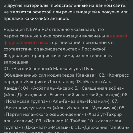
и другие материалы, представленные на данном сайте,
не являются офертой или рекомендацией к покупке или
продаже каких-либо активов.
Редакция NEWS.RU отдельно указывает, что
перечисленные ниже организации включены в
единый
федеральный список
организаций, признанных в
соответствии с законодательством Российской
Федерации террористическими, их деятельность
запрещена:
01. «Высший военный Маджлисуль Шура
Объединенных сил моджахедов Кавказа»; 02. «Конгресс
народов Ичкерии и Дагестана»; 03. «База» («Аль-
Каида»); 04. «Асбат аль-Ансар»; 5. «Священная война»
(«Аль-Джихад» или «Египетский исламский джихад»); 06.
«Исламская группа» («Аль-Гамаа аль-Исламия»); 07.
«Братья-мусульмане» («Аль-Ихван аль-Муслимун»); 08.
«Партия исламского освобождения» («Хизб ут-Тахрир
аль-Ислами»); 09. «Лашкар-И-Тайба»; 10. «Исламская
группа» («Джамаат-и-Ислами»); 11. «Движение Талибан»