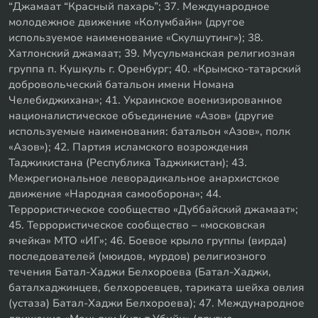
“Джамаат “Красный пахарь”; 37. Международное
молодежное движение «Колумбайн» (другое
используемое наименование «Скулшутинг»); 38.
Хатлонский джамаат; 39. Мусульманская религиозная
группа п. Кушкуль г. Оренбург; 40. «Крымско-татарский
добровольческий батальон имени Номана
Челебиджихана»; 41. Украинское военизированное
националистическое объединение «Азов» (другие
используемые наименования: батальон «Азов», полк
«Азов»); 42. Партия исламского возрождения
Таджикистана (Республика Таджикистан); 43.
Межрегиональное леворадикальное анархистское
движение «Народная самооборона»; 44.
Террористическое сообщество «Дуббайский джамаат»;
45. Террористическое сообщество – «московская
ячейка» МТО «ИГ»; 46. Боевое крыло группы (вирда)
последователей (мюидов, мурдов) религиозного
течения Батал-Хаджи Белхороева (Батал-Хаджи,
баталхаджинцев, белхороевцев, тариката шейха овлия
(устаза) Батал-Хаджи Белхороева); 47. Международное