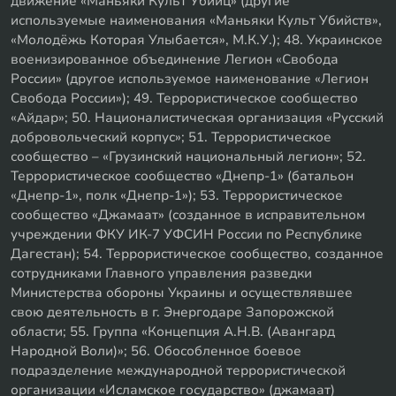
движение «Маньяки Культ Убийц» (другие
используемые наименования «Маньяки Культ Убийств»,
«Молодёжь Которая Улыбается», М.К.У.); 48. Украинское
военизированное объединение Легион «Свобода
России» (другое используемое наименование «Легион
Свобода России»); 49. Террористическое сообщество
«Айдар»; 50. Националистическая организация «Русский
добровольческий корпус»; 51. Террористическое
сообщество – «Грузинский национальный легион»; 52.
Террористическое сообщество «Днепр-1» (батальон
«Днепр-1», полк «Днепр-1»); 53. Террористическое
сообщество «Джамаат» (созданное в исправительном
учреждении ФКУ ИК-7 УФСИН России по Республике
Дагестан); 54. Террористическое сообщество, созданное
сотрудниками Главного управления разведки
Министерства обороны Украины и осуществлявшее
свою деятельность в г. Энергодаре Запорожской
области; 55. Группа «Концепция А.Н.В. (Авангард
Народной Воли)»; 56. Обособленное боевое
подразделение международной террористической
организации «Исламское государство» (джамаат)