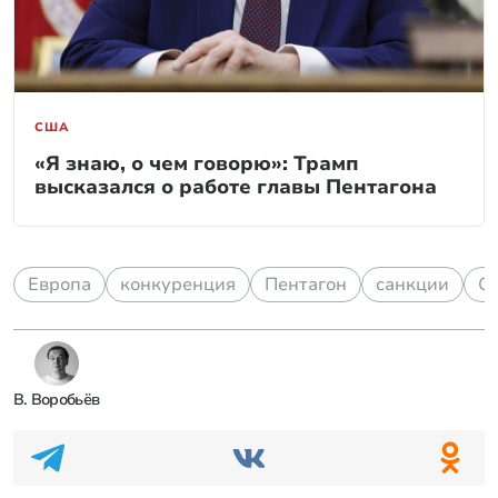
США
«Я знаю, о чем говорю»: Трамп
высказался о работе главы Пентагона
Европа
конкуренция
Пентагон
санкции
С
В. Воробьёв