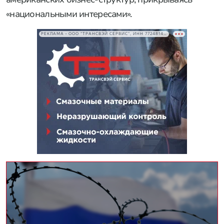
«национальными интересами».
РЕКЛАМА • ООО "ТРАНСВЭЙ СЕРВИС", ИНН 7724814198