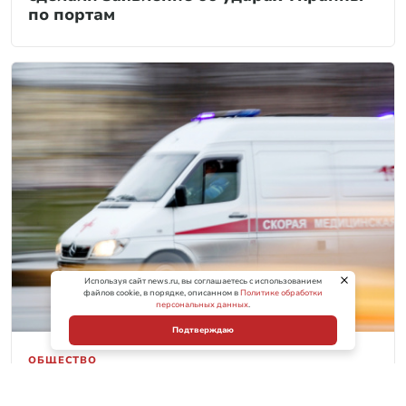
по портам
Используя сайт news.ru, вы соглашаетесь с использованием
файлов cookie, в порядке, описанном в
Политике обработки
персональных данных
.
Подтверждаю
ОБЩЕСТВО
Четыре человека пострадали при