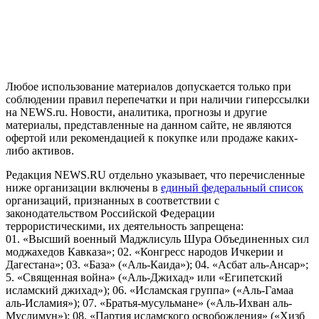
рекомендательные технологии (информационные технологии
предоставления информации на основе сбора, систематизации
и анализа сведений, относящихся к предпочтениям
пользователей сети "Интернет", находящихся на территории
Российской Федерации)
Любое использование материалов допускается только при
соблюдении правил перепечатки и при наличии гиперссылки
на NEWS.ru. Новости, аналитика, прогнозы и другие
материалы, представленные на данном сайте, не являются
офертой или рекомендацией к покупке или продаже каких-
либо активов.
Редакция NEWS.RU отдельно указывает, что перечисленные
ниже организации включены в
единый федеральный список
организаций, признанных в соответствии с
законодательством Российской Федерации
террористическими, их деятельность запрещена:
01. «Высший военный Маджлисуль Шура Объединенных сил
моджахедов Кавказа»; 02. «Конгресс народов Ичкерии и
Дагестана»; 03. «База» («Аль-Каида»); 04. «Асбат аль-Ансар»;
5. «Священная война» («Аль-Джихад» или «Египетский
исламский джихад»); 06. «Исламская группа» («Аль-Гамаа
аль-Исламия»); 07. «Братья-мусульмане» («Аль-Ихван аль-
Муслимун»); 08. «Партия исламского освобождения» («Хизб