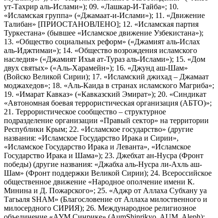
ут-Тахрир аль-Ислами»); 09. «Лашкар-И-Тайба»; 10.
«Исламская группа» («Джамаат-и-Ислами»); 11. «Движение
Талибан» [ПРИОСТАНОВЛЕНО]; 12. «Исламская партия
Туркестана» (бывшее «Исламское движение Узбекистана»);
13. «Общество социальных реформ» («Джамият аль-Ислах
аль-Иджтимаи»); 14. «Общество возрождения исламского
наследия» («Джамият Ихья ат-Тураз аль-Ислами»); 15. «Дом
двух святых» («Аль-Харамейн»); 16. «Джунд аш-Шам»
(Войско Великой Сирии); 17. «Исламский джихад – Джамаат
моджахедов»; 18. «Аль-Каида в странах исламского Магриба»;
19. «Имарат Кавказ» («Кавказский Эмират»); 20. «Синдикат
«Автономная боевая террористическая организация (АБТО)»;
21. Террористическое сообщество – структурное
подразделение организации «Правый сектор» на территории
Республики Крым; 22. «Исламское государство» (другие
названия: «Исламское Государство Ирака и Сирии»,
«Исламское Государство Ирака и Леванта», «Исламское
Государство Ирака и Шама»); 23. Джебхат ан-Нусра (Фронт
победы) (другие названия: «Джабха аль-Нусра ли-Ахль аш-
Шам» (Фронт поддержки Великой Сирии); 24. Всероссийское
общественное движение «Народное ополчение имени К.
Минина и Д. Пожарского»; 25. «Аджр от Аллаха Субхану уа
Тагьаля SHAM» (Благословение от Аллаха милоственного и
милосердного СИРИЯ); 26. Международное религиозное
объединение «АУМ Синрике» (AumShinrikyo, AUM, Aleph);