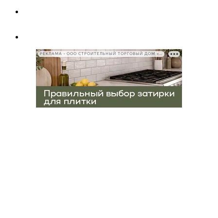
РЕКЛАМА • ООО СТРОИТЕЛЬНЫЙ ТОРГОВЫЙ ДОМ «ПЕТРОВИЧ», ИНН 7802348846