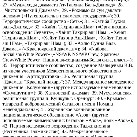
27. «Муджахеды джамаата Ат-Тавхида Валь-Джихад»; 28.
«Чистопольский Джамаат»; 29. «Рохнамо ба суи давлати
исломи» («Путеводитель в исламское государство»); 30.
Террористическое сообщество «Сеть»; 31. «Катиба Таухид
валь-Джихад»; 32. «Хайят Тахрир аш-Шам» («Организация
освобождения Леванта», «Хайят Тахрир аш-Шам», «Хейят
Тахрир аш-Шам», «Хейят Тахрир Аш-Шам», «Хайят Тахри
аш-Шам», «Тахрир аш-Шам»); 33. «Ахлю Сунна Валь
Джамаа» («Красноярский джамаат»); 34. «National
Socialism/White Power» («NS/WP, NS/WP Crew, Sparrows
Crew/White Power, Национал-социализм/Белая сила, власть»);
35. Террористическое сообщество, созданное Мальцевым В.В.
из числа участников Межрегионального общественного
движения «Артподготовка»; 36. Религиозная группа
“Джамаат “Красный пахарь”; 37. Международное молодежное
движение «Колумбайн» (другое используемое наименование
«Скулшутинг»); 38. Хатлонский джамаат; 39. Мусульманская
религиозная группа п. Кушкуль г. Оренбург; 40. «Крымско-
татарский добровольческий батальон имени Номана
Челебиджихана»; 41. Украинское военизированное
националистическое объединение «Азов» (другие
используемые наименования: батальон «Азов», полк «Азов»);
42. Партия исламского возрождения Таджикистана
(Республика Таджикистан); 43. Межрегиональное
леворадикальное анархистское движение «Народная