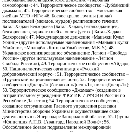
самооборона»; 44. Террористическое сообщество «Дуббайский
джамаат»; 45. Террористическое сообщество – «московская
ячейка» МТО «ИГ»; 46. Боевое крыло группы (вирда)
последователей (мюидов, мурдов) религиозного течения
Батал-Хаджи Белхороева (Батал-Хаджи, баталхаджинцев,
белхороевцев, тариката шейха овлия (устаза) Батал-Хаджи
Белхороева); 47. Международное движение «Маньяки Культ
Убийц» (другие используемые наименования «Маньяки Культ
Убийств», «Молодёжь Которая Улыбается», М.К.У.); 48.
Украинское военизированное объединение Легион «Свобода
России» (другое используемое наименование «Легион
Свобода России»); 49. Террористическое сообщество «Айдар»;
50. Националистическая организация «Русский
добровольческий корпус»; 51. Террористическое сообщество –
«Грузинский национальный легион»; 52. Террористическое
сообщество «Днепр-1» (батальон «Днепр-1», полк «Днепр-1»);
53. Террористическое сообщество «Джамаат» (созданное в
исправительном учреждении ФКУ ИК-7 УФСИН России по
Республике Дагестан); 54. Террористическое сообщество,
созданное сотрудниками Главного управления разведки
Министерства обороны Украины и осуществлявшее свою
деятельность в г. Энергодаре Запорожской области; 55. Группа
«Концепция А.Н.В. (Авангард Народной Воли)»; 56.
Обособленное боевое подразделение международной