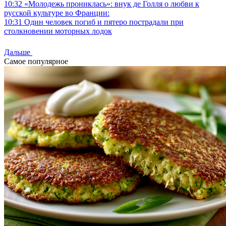
10:32
«Молодежь прониклась»: внук де Голля о любви к
русской культуре во Франции:
10:31
Один человек погиб и пятеро пострадали при
столкновении моторных лодок
Дальше
Самое популярное