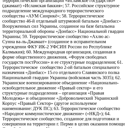
террористической организации «Исламское государство»
(джамаат) «Исламская баккия»; 57. Российское структурное
подразделение международного террористического
сообщества «АУМ Синрикё»; 58. Террористическое
сообщество 46-й отдельный штурмовой батальон «Донбасс»
Вооруженных сил Украины, созданное на базе батальона
территориальной обороны «Донбасс» Национальной гвардии
Украины; 59. Террористическое сообщество «Ахлю ас-
Сунна ва-ль-Джамаат» (созданное в исправительном
учреждении ФКУ ИК-2 УФСИН России по Республике
Калмыкия); 60. Международная организация, созданная в
форме общественного движения, «Форум свободных
государств постРоссии» и ее структурные подразделения; 61.
Террористическое сообщество 2-ой батальон специального
назначения «Донбасс» 15-го отдельного Славянского полка
Национальной гвардии Украины (войсковая часть 3035); 62.
Украинское военизированное объединение «Национально-
освободительное движение «Правый сектор» и его
структурные подразделения – организация «Правая
Молодежь» и объединение «Добровольческий Украинский
Корпус «Правый Сектор» (другое используемое
наименование: ДУК ПС); 63. Террористическое сообщество
«Народное коммунистическое движение» («НКД»); 64.
Террористическое сообщество, созданное для подготовки и
совершения на территории г. Перми в целях оказания помощи