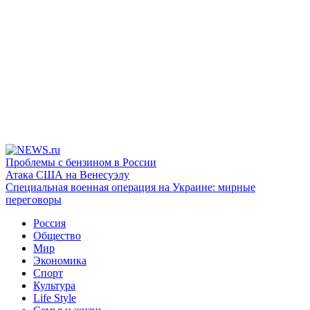
Проблемы с бензином в России
Атака США на Венесуэлу
Специальная военная операция на Украине: мирные
переговоры
Россия
Общество
Мир
Экономика
Спорт
Культура
Life Style