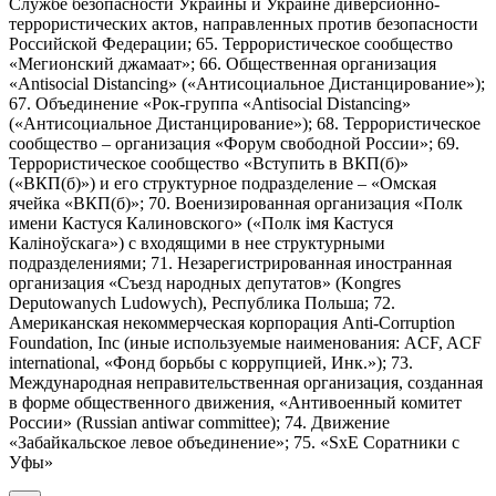
Службе безопасности Украины и Украине диверсионно-
террористических актов, направленных против безопасности
Российской Федерации; 65. Террористическое сообщество
«Мегионский джамаат»; 66. Общественная организация
«Antisocial Distancing» («Антисоциальное Дистанцирование»);
67. Объединение «Рок-группа «Antisocial Distancing»
(«Антисоциальное Дистанцирование»); 68. Террористическое
сообщество – организация «Форум свободной России»; 69.
Террористическое сообщество «Вступить в ВКП(б)»
(«ВКП(б)») и его структурное подразделение – «Омская
ячейка «ВКП(б)»; 70. Военизированная организация «Полк
имени Кастуся Калиновского» («Полк iмя Кастуся
Калiноўскага») с входящими в нее структурными
подразделениями; 71. Незарегистрированная иностранная
организация «Съезд народных депутатов» (Kongres
Deputowanych Ludowych), Республика Польша; 72.
Американская некоммерческая корпорация Anti-Corruption
Foundation, Inc (иные используемые наименования: ACF, ACF
international, «Фонд борьбы с коррупцией, Инк.»); 73.
Международная неправительственная организация, созданная
в форме общественного движения, «Антивоенный комитет
России» (Russian antiwar committee); 74. Движение
«Забайкальское левое объединение»; 75. «SxE Соратники с
Уфы»