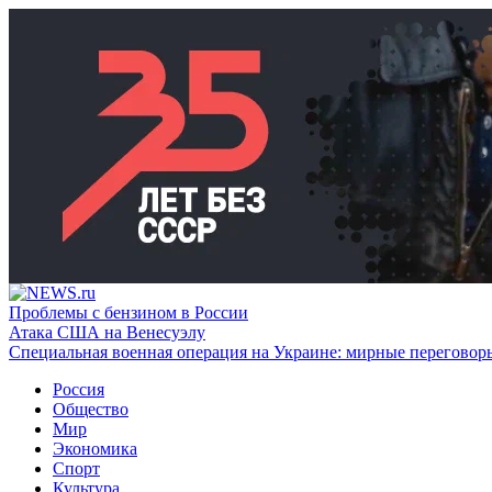
Проблемы с бензином в России
Атака США на Венесуэлу
Специальная военная операция на Украине: мирные переговор
Россия
Общество
Мир
Экономика
Спорт
Культура