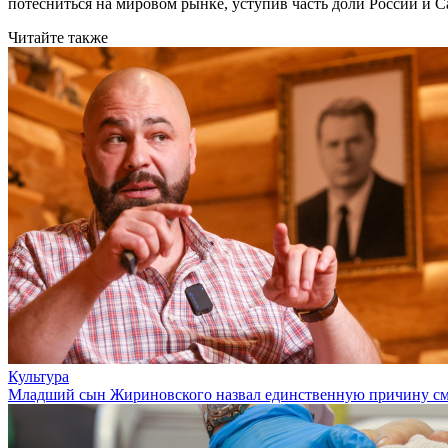
потесниться на мировом рынке, уступив часть доли России и 
Читайте также
Культура
Младший сын Жириновского назвал единственную причину см