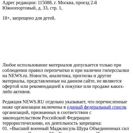
Адрес редакции: 115088, г. Москва, проезд 2-й
Южнопортовый, д. 33, стр. 1,
18+, запрещено для детей.
На информационном ресурсе NEWS.RU применяются
рекомендательные технологии (информационные технологии
предоставления информации на основе сбора, систематизации
и анализа сведений, относящихся к предпочтениям
пользователей сети "Интернет", находящихся на территории
Российской Федерации)
Любое использование материалов допускается только при
соблюдении правил перепечатки и при наличии гиперссылки
на NEWS.ru. Новости, аналитика, прогнозы и другие
материалы, представленные на данном сайте, не являются
офертой или рекомендацией к покупке или продаже каких-
либо активов.
Редакция NEWS.RU отдельно указывает, что перечисленные
ниже организации включены в
единый федеральный список
организаций, признанных в соответствии с
законодательством Российской Федерации
террористическими, их деятельность запрещена:
01. «Высший военный Маджлисуль Шура Объединенных сил