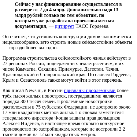
Сейчас у нас финансирование осуществляется в
размере от 2 до 4 млрд. ​Дополнительно надо 13
млрд рублей только по тем объектам, по
которым уже разработана проектно-сметная
документация
, —
цитирует
ТАСС Гордеева.
Он считает, что усиливать конструкции домов экономически
нецелесообразно, зато строить новые сейсмостойкие объекты
— гораздо более выгодно.
Программа строительства сейсмостойкого жилья действует в
27 регионах России, подверженных землетрясениям, в их
числе Камчатка, Сахалин, Приамурье, Дагестан, Чечня,
Краснодарский и Ставропольский края. По словам Гордеева,
Крым и Севастополь также могут войти в этот перечень.
Как писал News.ru, в России
признаны проблемными
более
трёх тысяч жилых новостроек, пострадавшими являются
порядка 300 тысяч семей. Проблемные новостройки
расположены в 75 субъектах Федерации, не достроено около
17 млн квадратных метров жилья. По словам заместителя
генерального директора Фонда защиты прав дольщиков
Алексея Ниденса, в настоящее время открыто конкурсное
производство по застройщикам, которые не достроили 2,2
тысячи домов на 12 млн квадратных метров.