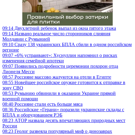
09:14
Двухлетний ребенок выпал из окна пятого этажа
09:14
Названо реальное число сторонников слияния
Молдавии с Румынией
09:10
Сразу 138 украинских БПЛА сбили в одном российском
регионе
09:07
«6% устраивают»: Хуснуллин напомнил о рисках
изменения семейной ипотеки
09:07
Появились подробности церемонии похорон отца
Лионеля Месси
08:57
Россияне массово жалуются на отели в Египте
08:55
Новейшее российское оружие готовится к отправке в
зону СВО
08:53
Румынию обвинили в оказании Украине прямой
военной помощи
08:40
Россияне стали есть больше мяса
08:36
Российские «Герани» поразили украинские склады с
БПЛА и оборудованием РЭБ
08:23
АТОР назвала десять впечатляющих природных мест
России
08:23
Геолог развеяла популярный миф о динозаврах