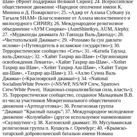
Шам» (Фронт поддержки Великой Сирии); 24. Всероссийское
общественное движение «Народное ополчение имени К.
Минина и Д. Пожарского»; 25. «Аджр от Аллаха Субхану уа
Тагьаля SHAM» (Благословение от Аллаха милоственного и
милосердного СИРИЯ); 26. Международное религиозное
объединение «АУМ Синрике» (AumShinrikyo, AUM, Aleph);
27. «Муджахеды джамаата Ат-Тавхида Валь-Джихад»; 28.
«Чистопольский Джамаат»; 29. «Рохнамо ба суи давлати
исломи» («Путеводитель в исламское государство»); 30.
Террористическое сообщество «Сеть»; 31. «Катиба Таухид
валь-Джихад»; 32. «Хайят Тахрир аш-Шам» («Организация
освобождения Леванта», «Хайят Тахрир аш-Шам», «Хейят
Тахрир аш-Шам», «Хейят Тахрир Аш-Шам», «Хайят Тахри
аш-Шам», «Тахрир аш-Шам»); 33. «Ахлю Сунна Валь
Джамаа» («Красноярский джамаат»); 34. «National
Socialism/White Power» («NS/WP, NS/WP Crew, Sparrows
Crew/White Power, Национал-социализм/Белая сила, власть»);
35. Террористическое сообщество, созданное Мальцевым В.В.
из числа участников Межрегионального общественного
движения «Артподготовка»; 36. Религиозная группа
“Джамаат “Красный пахарь”; 37. Международное молодежное
движение «Колумбайн» (другое используемое наименование
«Скулшутинг»); 38. Хатлонский джамаат; 39. Мусульманская
религиозная группа п. Кушкуль г. Оренбург; 40. «Крымско-
татарский добровольческий батальон имени Номана