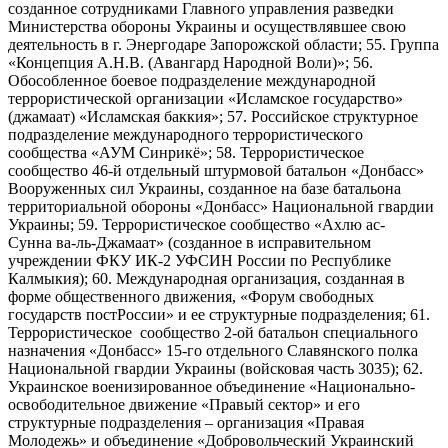
созданное сотрудниками Главного управления разведки
Министерства обороны Украины и осуществлявшее свою
деятельность в г. Энергодаре Запорожской области; 55. Группа
«Концепция А.Н.В. (Авангард Народной Воли)»; 56.
Обособленное боевое подразделение международной
террористической организации «Исламское государство»
(джамаат) «Исламская баккия»; 57. Российское структурное
подразделение международного террористического
сообщества «АУМ Синрикё»; 58. Террористическое
сообщество 46-й отдельный штурмовой батальон «Донбасс»
Вооруженных сил Украины, созданное на базе батальона
территориальной обороны «Донбасс» Национальной гвардии
Украины; 59. Террористическое сообщество «Ахлю ас-
Сунна ва-ль-Джамаат» (созданное в исправительном
учреждении ФКУ ИК-2 УФСИН России по Республике
Калмыкия); 60. Международная организация, созданная в
форме общественного движения, «Форум свободных
государств постРоссии» и ее структурные подразделения; 61.
Террористическое сообщество 2-ой батальон специального
назначения «Донбасс» 15-го отдельного Славянского полка
Национальной гвардии Украины (войсковая часть 3035); 62.
Украинское военизированное объединение «Национально-
освободительное движение «Правый сектор» и его
структурные подразделения – организация «Правая
Молодежь» и объединение «Добровольческий Украинский