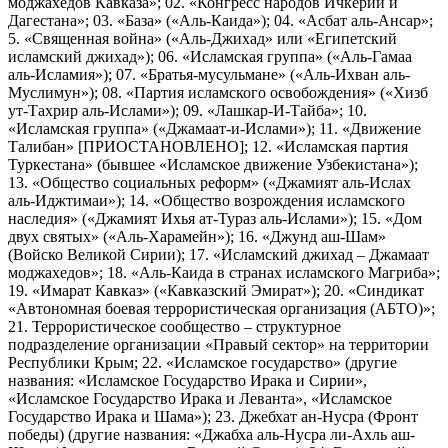
моджахедов Кавказа»; 02. «Конгресс народов Ичкерии и
Дагестана»; 03. «База» («Аль-Каида»); 04. «Асбат аль-Ансар»;
5. «Священная война» («Аль-Джихад» или «Египетский
исламский джихад»); 06. «Исламская группа» («Аль-Гамаа
аль-Исламия»); 07. «Братья-мусульмане» («Аль-Ихван аль-
Муслимун»); 08. «Партия исламского освобождения» («Хизб
ут-Тахрир аль-Ислами»); 09. «Лашкар-И-Тайба»; 10.
«Исламская группа» («Джамаат-и-Ислами»); 11. «Движение
Талибан» [ПРИОСТАНОВЛЕНО]; 12. «Исламская партия
Туркестана» (бывшее «Исламское движение Узбекистана»);
13. «Общество социальных реформ» («Джамият аль-Ислах
аль-Иджтимаи»); 14. «Общество возрождения исламского
наследия» («Джамият Ихья ат-Тураз аль-Ислами»); 15. «Дом
двух святых» («Аль-Харамейн»); 16. «Джунд аш-Шам»
(Войско Великой Сирии); 17. «Исламский джихад – Джамаат
моджахедов»; 18. «Аль-Каида в странах исламского Магриба»;
19. «Имарат Кавказ» («Кавказский Эмират»); 20. «Синдикат
«Автономная боевая террористическая организация (АБТО)»;
21. Террористическое сообщество – структурное
подразделение организации «Правый сектор» на территории
Республики Крым; 22. «Исламское государство» (другие
названия: «Исламское Государство Ирака и Сирии»,
«Исламское Государство Ирака и Леванта», «Исламское
Государство Ирака и Шама»); 23. Джебхат ан-Нусра (Фронт
победы) (другие названия: «Джабха аль-Нусра ли-Ахль аш-