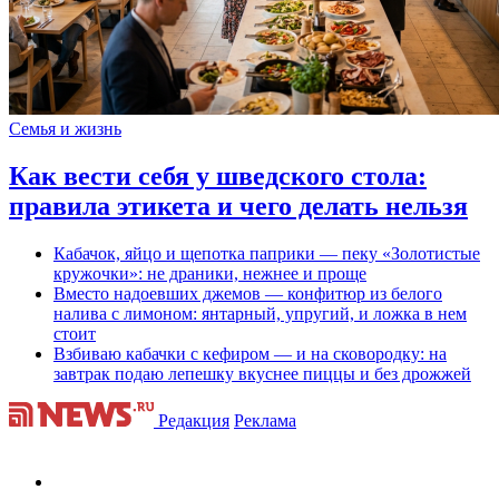
Семья и жизнь
Как вести себя у шведского стола:
правила этикета и чего делать нельзя
Кабачок, яйцо и щепотка паприки — пеку «Золотистые
кружочки»: не драники, нежнее и проще
Вместо надоевших джемов — конфитюр из белого
налива с лимоном: янтарный, упругий, и ложка в нем
стоит
Взбиваю кабачки с кефиром — и на сковородку: на
завтрак подаю лепешку вкуснее пиццы и без дрожжей
Редакция
Реклама