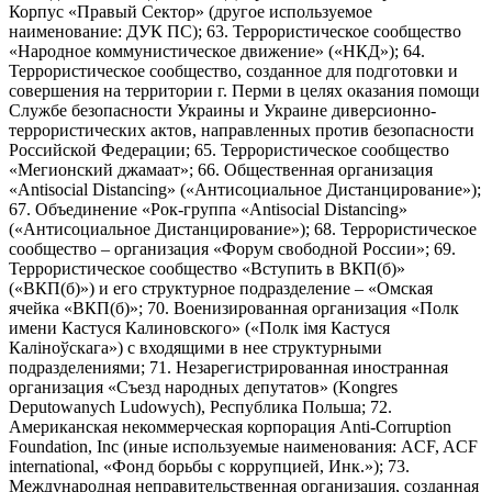
Корпус «Правый Сектор» (другое используемое
наименование: ДУК ПС); 63. Террористическое сообщество
«Народное коммунистическое движение» («НКД»); 64.
Террористическое сообщество, созданное для подготовки и
совершения на территории г. Перми в целях оказания помощи
Службе безопасности Украины и Украине диверсионно-
террористических актов, направленных против безопасности
Российской Федерации; 65. Террористическое сообщество
«Мегионский джамаат»; 66. Общественная организация
«Antisocial Distancing» («Антисоциальное Дистанцирование»);
67. Объединение «Рок-группа «Antisocial Distancing»
(«Антисоциальное Дистанцирование»); 68. Террористическое
сообщество – организация «Форум свободной России»; 69.
Террористическое сообщество «Вступить в ВКП(б)»
(«ВКП(б)») и его структурное подразделение – «Омская
ячейка «ВКП(б)»; 70. Военизированная организация «Полк
имени Кастуся Калиновского» («Полк iмя Кастуся
Калiноўскага») с входящими в нее структурными
подразделениями; 71. Незарегистрированная иностранная
организация «Съезд народных депутатов» (Kongres
Deputowanych Ludowych), Республика Польша; 72.
Американская некоммерческая корпорация Anti-Corruption
Foundation, Inc (иные используемые наименования: ACF, ACF
international, «Фонд борьбы с коррупцией, Инк.»); 73.
Международная неправительственная организация, созданная