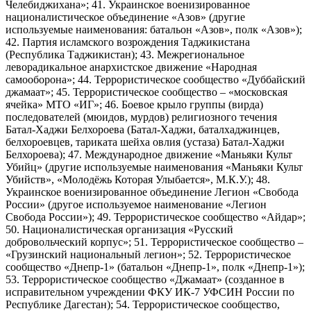
Челебиджихана»; 41. Украинское военизированное
националистическое объединение «Азов» (другие
используемые наименования: батальон «Азов», полк «Азов»);
42. Партия исламского возрождения Таджикистана
(Республика Таджикистан); 43. Межрегиональное
леворадикальное анархистское движение «Народная
самооборона»; 44. Террористическое сообщество «Дуббайский
джамаат»; 45. Террористическое сообщество – «московская
ячейка» МТО «ИГ»; 46. Боевое крыло группы (вирда)
последователей (мюидов, мурдов) религиозного течения
Батал-Хаджи Белхороева (Батал-Хаджи, баталхаджинцев,
белхороевцев, тариката шейха овлия (устаза) Батал-Хаджи
Белхороева); 47. Международное движение «Маньяки Культ
Убийц» (другие используемые наименования «Маньяки Культ
Убийств», «Молодёжь Которая Улыбается», М.К.У.); 48.
Украинское военизированное объединение Легион «Свобода
России» (другое используемое наименование «Легион
Свобода России»); 49. Террористическое сообщество «Айдар»;
50. Националистическая организация «Русский
добровольческий корпус»; 51. Террористическое сообщество –
«Грузинский национальный легион»; 52. Террористическое
сообщество «Днепр-1» (батальон «Днепр-1», полк «Днепр-1»);
53. Террористическое сообщество «Джамаат» (созданное в
исправительном учреждении ФКУ ИК-7 УФСИН России по
Республике Дагестан); 54. Террористическое сообщество,