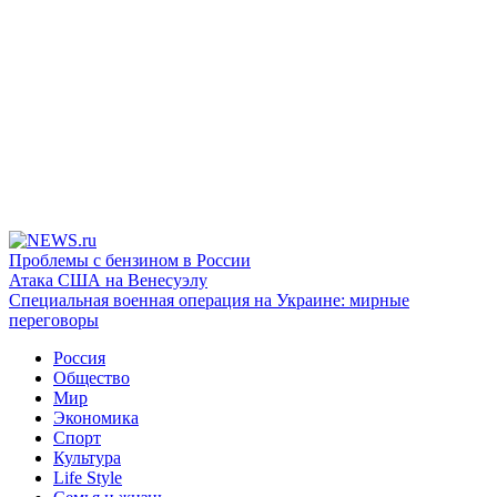
Проблемы с бензином в России
Атака США на Венесуэлу
Специальная военная операция на Украине: мирные
переговоры
Россия
Общество
Мир
Экономика
Спорт
Культура
Life Style