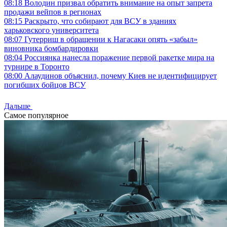
08:18
Володин призвал обратить внимание на опыт запрета
продажи вейпов в регионах
08:15
Раскрыто, что собирают для ВСУ в зданиях
харьковского университета
08:07
Гутерриш в обращении к Нагасаки опять «забыл»
виновника бомбардировки
08:04
Россиянка нанесла поражение первой ракетке мира на
турнире в Торонто
08:00
Алаудинов объяснил, почему Киев не идентифицирует
погибших бойцов ВСУ
Дальше
Самое популярное