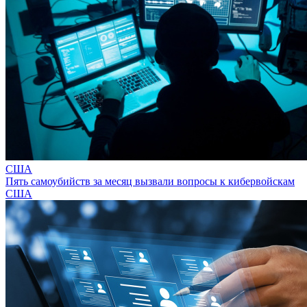
США
Пять самоубийств за месяц вызвали вопросы к кибервойскам
США