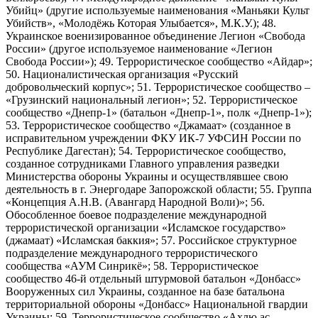
Убийц» (другие используемые наименования «Маньяки Культ
Убийств», «Молодёжь Которая Улыбается», М.К.У.); 48.
Украинское военизированное объединение Легион «Свобода
России» (другое используемое наименование «Легион
Свобода России»); 49. Террористическое сообщество «Айдар»;
50. Националистическая организация «Русский
добровольческий корпус»; 51. Террористическое сообщество –
«Грузинский национальный легион»; 52. Террористическое
сообщество «Днепр-1» (батальон «Днепр-1», полк «Днепр-1»);
53. Террористическое сообщество «Джамаат» (созданное в
исправительном учреждении ФКУ ИК-7 УФСИН России по
Республике Дагестан); 54. Террористическое сообщество,
созданное сотрудниками Главного управления разведки
Министерства обороны Украины и осуществлявшее свою
деятельность в г. Энергодаре Запорожской области; 55. Группа
«Концепция А.Н.В. (Авангард Народной Воли)»; 56.
Обособленное боевое подразделение международной
террористической организации «Исламское государство»
(джамаат) «Исламская баккия»; 57. Российское структурное
подразделение международного террористического
сообщества «АУМ Синрикё»; 58. Террористическое
сообщество 46-й отдельный штурмовой батальон «Донбасс»
Вооруженных сил Украины, созданное на базе батальона
территориальной обороны «Донбасс» Национальной гвардии
Украины; 59. Террористическое сообщество «Ахлю ас-