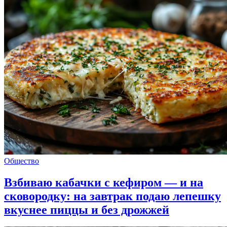
Общество
Взбиваю кабачки с кефиром — и на
сковородку: на завтрак подаю лепешку
вкуснее пиццы и без дрожжей