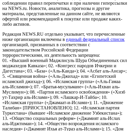
соблюдении правил перепечатки и при наличии гиперссылки
на NEWS.ru. Новости, аналитика, прогнозы и другие
материалы, представленные на данном сайте, не являются
офертой или рекомендацией к покупке или продаже каких-
либо активов.
Редакция NEWS.RU отдельно указывает, что перечисленные
ниже организации включены в
единый федеральный список
организаций, признанных в соответствии с
законодательством Российской Федерации
террористическими, их деятельность запрещена:
01. «Высший военный Маджлисуль Шура Объединенных сил
моджахедов Кавказа»; 02. «Конгресс народов Ичкерии и
Дагестана»; 03. «База» («Аль-Каида»); 04. «Асбат аль-Ансар»;
5. «Священная война» («Аль-Джихад» или «Египетский
исламский джихад»); 06. «Исламская группа» («Аль-Гамаа
аль-Исламия»); 07. «Братья-мусульмане» («Аль-Ихван аль-
Муслимун»); 08. «Партия исламского освобождения» («Хизб
ут-Тахрир аль-Ислами»); 09. «Лашкар-И-Тайба»; 10.
«Исламская группа» («Джамаат-и-Ислами»); 11. «Движение
Талибан» [ПРИОСТАНОВЛЕНО]; 12. «Исламская партия
Туркестана» (бывшее «Исламское движение Узбекистана»);
13. «Общество социальных реформ» («Джамият аль-Ислах
аль-Иджтимаи»); 14. «Общество возрождения исламского
наследия» («Джамият Ихья ат-Тураз аль-Ислами»); 15. «Дом