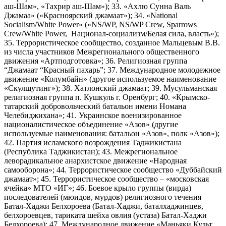
аш-Шам», «Тахрир аш-Шам»); 33. «Ахлю Сунна Валь
Джамаа» («Красноярский джамаат»); 34. «National
Socialism/White Power» («NS/WP, NS/WP Crew, Sparrows
Crew/White Power, Национал-социализм/Белая сила, власть»);
35. Террористическое сообщество, созданное Мальцевым В.В.
из числа участников Межрегионального общественного
движения «Артподготовка»; 36. Религиозная группа
“Джамаат “Красный пахарь”; 37. Международное молодежное
движение «Колумбайн» (другое используемое наименование
«Скулшутинг»); 38. Хатлонский джамаат; 39. Мусульманская
религиозная группа п. Кушкуль г. Оренбург; 40. «Крымско-
татарский добровольческий батальон имени Номана
Челебиджихана»; 41. Украинское военизированное
националистическое объединение «Азов» (другие
используемые наименования: батальон «Азов», полк «Азов»);
42. Партия исламского возрождения Таджикистана
(Республика Таджикистан); 43. Межрегиональное
леворадикальное анархистское движение «Народная
самооборона»; 44. Террористическое сообщество «Дуббайский
джамаат»; 45. Террористическое сообщество – «московская
ячейка» МТО «ИГ»; 46. Боевое крыло группы (вирда)
последователей (мюидов, мурдов) религиозного течения
Батал-Хаджи Белхороева (Батал-Хаджи, баталхаджинцев,
белхороевцев, тариката шейха овлия (устаза) Батал-Хаджи
Белхороева); 47. Международное движение «Маньяки Культ