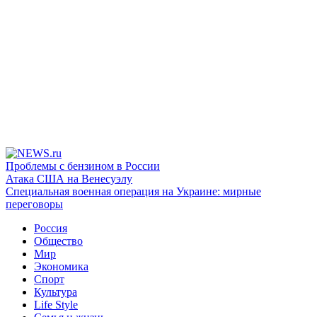
Проблемы с бензином в России
Атака США на Венесуэлу
Специальная военная операция на Украине: мирные
переговоры
Россия
Общество
Мир
Экономика
Спорт
Культура
Life Style