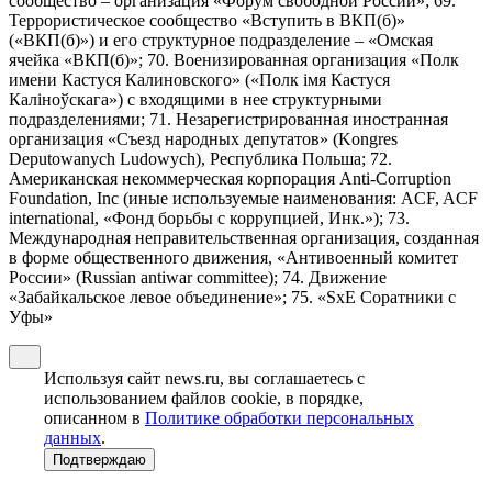
сообщество – организация «Форум свободной России»; 69.
Террористическое сообщество «Вступить в ВКП(б)»
(«ВКП(б)») и его структурное подразделение – «Омская
ячейка «ВКП(б)»; 70. Военизированная организация «Полк
имени Кастуся Калиновского» («Полк iмя Кастуся
Калiноўскага») с входящими в нее структурными
подразделениями; 71. Незарегистрированная иностранная
организация «Съезд народных депутатов» (Kongres
Deputowanych Ludowych), Республика Польша; 72.
Американская некоммерческая корпорация Anti-Corruption
Foundation, Inc (иные используемые наименования: ACF, ACF
international, «Фонд борьбы с коррупцией, Инк.»); 73.
Международная неправительственная организация, созданная
в форме общественного движения, «Антивоенный комитет
России» (Russian antiwar committee); 74. Движение
«Забайкальское левое объединение»; 75. «SxE Соратники с
Уфы»
Используя сайт news.ru, вы соглашаетесь с
использованием файлов cookie, в порядке,
описанном в
Политике обработки персональных
данных
.
Подтверждаю