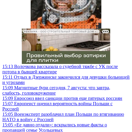
РЕКЛАМА • ООО СТРОИТЕЛЬНЫЙ ТОРГОВЫЙ ДОМ «ПЕТРОВИЧ», ИНН 7802348846
15:13
Волочкова рассказала о судебной тяжбе с УК после
потопа в бывшей квартире
15:11
Отдых в Дзержинске закончился для девушки больницей
и угрозами
15:09
Магнитные бури сегодня, 7 августа: что завтра,
слабость, головокружение
15:09
Евросоюз ввел санкции против еще пятерых россиян
15:07
Европеист оценил вероятность войны Польши с
Россией
15:05
Военэксперт разоблачил план Польши по втягиванию
НАТО в войну с Россией
15:05
«Ее давно отдали»: вскрылись новые факты о
пропавшей семье Усольцевых