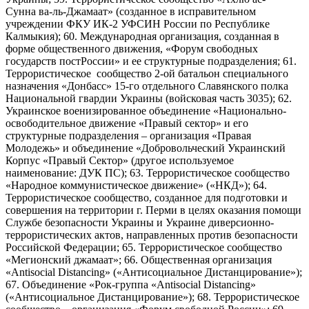
Сунна ва-ль-Джамаат» (созданное в исправительном
учреждении ФКУ ИК-2 УФСИН России по Республике
Калмыкия); 60. Международная организация, созданная в
форме общественного движения, «Форум свободных
государств постРоссии» и ее структурные подразделения; 61.
Террористическое сообщество 2-ой батальон специального
назначения «Донбасс» 15-го отдельного Славянского полка
Национальной гвардии Украины (войсковая часть 3035); 62.
Украинское военизированное объединение «Национально-
освободительное движение «Правый сектор» и его
структурные подразделения – организация «Правая
Молодежь» и объединение «Добровольческий Украинский
Корпус «Правый Сектор» (другое используемое
наименование: ДУК ПС); 63. Террористическое сообщество
«Народное коммунистическое движение» («НКД»); 64.
Террористическое сообщество, созданное для подготовки и
совершения на территории г. Перми в целях оказания помощи
Службе безопасности Украины и Украине диверсионно-
террористических актов, направленных против безопасности
Российской Федерации; 65. Террористическое сообщество
«Мегионский джамаат»; 66. Общественная организация
«Antisocial Distancing» («Антисоциальное Дистанцирование»);
67. Объединение «Рок-группа «Antisocial Distancing»
(«Антисоциальное Дистанцирование»); 68. Террористическое