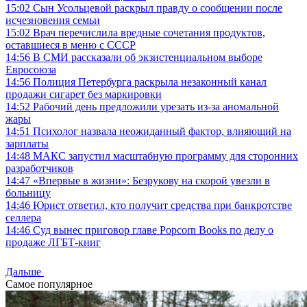
15:02
Сын Усольцевой раскрыл правду о сообщении после
исчезновения семьи
15:02
Врач перечислила вредные сочетания продуктов,
оставшиеся в меню с СССР
14:56
В СМИ рассказали об экзистенциальном выборе
Евросоюза
14:56
Полиция Петербурга раскрыла незаконный канал
продажи сигарет без маркировки
14:52
Рабочий день предложили урезать из-за аномальной
жары
14:51
Психолог назвала неожиданный фактор, влияющий на
зарплаты
14:48
МАКС запустил масштабную программу для сторонних
разработчиков
14:47
«Впервые в жизни»: Безрукову на скорой увезли в
больницу
14:46
Юрист ответил, кто получит средства при банкротстве
селлера
14:46
Суд вынес приговор главе Popcorn Books по делу о
продаже ЛГБТ-книг
Дальше
Самое популярное