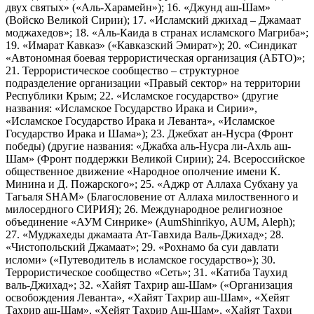
двух святых» («Аль-Харамейн»); 16. «Джунд аш-Шам»
(Войско Великой Сирии); 17. «Исламский джихад – Джамаат
моджахедов»; 18. «Аль-Каида в странах исламского Магриба»;
19. «Имарат Кавказ» («Кавказский Эмират»); 20. «Синдикат
«Автономная боевая террористическая организация (АБТО)»;
21. Террористическое сообщество – структурное
подразделение организации «Правый сектор» на территории
Республики Крым; 22. «Исламское государство» (другие
названия: «Исламское Государство Ирака и Сирии»,
«Исламское Государство Ирака и Леванта», «Исламское
Государство Ирака и Шама»); 23. Джебхат ан-Нусра (Фронт
победы) (другие названия: «Джабха аль-Нусра ли-Ахль аш-
Шам» (Фронт поддержки Великой Сирии); 24. Всероссийское
общественное движение «Народное ополчение имени К.
Минина и Д. Пожарского»; 25. «Аджр от Аллаха Субхану уа
Тагьаля SHAM» (Благословение от Аллаха милоственного и
милосердного СИРИЯ); 26. Международное религиозное
объединение «АУМ Синрике» (AumShinrikyo, AUM, Aleph);
27. «Муджахеды джамаата Ат-Тавхида Валь-Джихад»; 28.
«Чистопольский Джамаат»; 29. «Рохнамо ба суи давлати
исломи» («Путеводитель в исламское государство»); 30.
Террористическое сообщество «Сеть»; 31. «Катиба Таухид
валь-Джихад»; 32. «Хайят Тахрир аш-Шам» («Организация
освобождения Леванта», «Хайят Тахрир аш-Шам», «Хейят
Тахрир аш-Шам», «Хейят Тахрир Аш-Шам», «Хайят Тахри