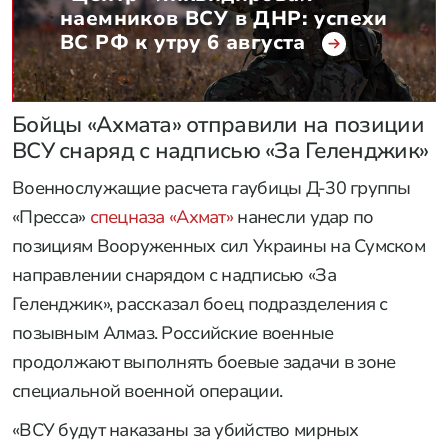
населенного пункта Иволжанское. Здесь уже
видно, что наши военнослужащие разрезают
группировки, находящиеся в населенных пунктах
Кияница и Храповщина, и начинают их полуохват,
что впоследствии может привести к полному
окружению противника», — сказал Марочко.
«Центр» ликвидировал
наемников ВСУ в ДНР: успехи
ВС РФ к утру 6 августа