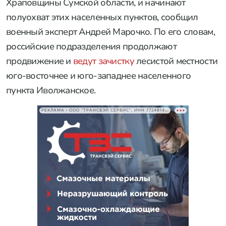
изоляции данного района с целью недопущения
прорыва противника, подвоза боеприпасов,
имущества и личного состава», — сказал Смоленск.
В результате удалось полностью блокировать
группировку противника в населенном пункте,
добавил командир. Он отметил, что ВСУ также
лишились возможности подвозить боеприпасы.
ВС РФ разрезают группировку ВСУ в
Киянице и Храповщине
Военные РФ разрезают группировку ВСУ,
дислоцированную в районах Кияницы и
Храповщины Сумской области, и начинают
полуохват этих населенных пунктов, сообщил
военный эксперт Андрей Марочко. По его словам,
российские подразделения продолжают