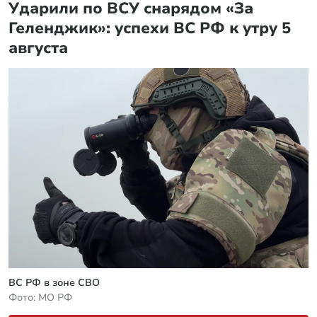
голосовое послание
Последние дни Зеленского: раскрыт план
Залужного
Вы побеждаете: Трамп послал ясный сигнал
России
В США новорожденных стали массово называть
русским именем
Статьи
Россия
05 августа 2026 в 05:31
Ударили по ВСУ снарядом «За
Геленджик»: успехи ВС РФ к утру 5
августа