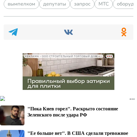
вымпелком
депутаты
запрос
МТС
оборудо
РЕКЛАМА • ООО СТРОИТЕЛЬНЫЙ ТОРГОВЫЙ ДОМ «ПЕТРОВИЧ», ИНН 7802348846
"Пока Киев горел". Раскрыто состояние
Зеленского после удара РФ
"Ее больше нет". В США сделали тревожное