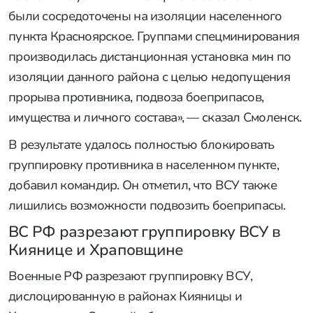
благодаря действиям
российских групп
спецминирования
, рассказал начальник
инженерных войск 51-й общевойсковой
гвардейской армии группировки войск «Центр» с
позывным Смоленск. По его словам,
дистанционная установка мин проводилась для
предотвращения прорыва противника, а также
подвоза имущества и личного состава. Что
известно об этом и о других успехах ВС РФ к утру
5 августа?
ВСУ лишились подвоза боеприпасов
«Основные усилия инженерного обеспечения
были сосредоточены на изоляции населенного
пункта Красноярское. Группами спецминирования
производилась дистанционная установка мин по