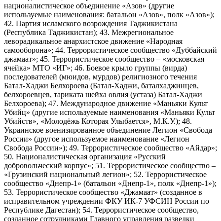
националистическое объединение «Азов» (другие
используемые наименования: батальон «Азов», полк «Азов»);
42. Партия исламского возрождения Таджикистана
(Республика Таджикистан); 43. Межрегиональное
леворадикальное анархистское движение «Народная
самооборона»; 44. Террористическое сообщество «Дуббайский
джамаат»; 45. Террористическое сообщество – «московская
ячейка» МТО «ИГ»; 46. Боевое крыло группы (вирда)
последователей (мюидов, мурдов) религиозного течения
Батал-Хаджи Белхороева (Батал-Хаджи, баталхаджинцев,
белхороевцев, тариката шейха овлия (устаза) Батал-Хаджи
Белхороева); 47. Международное движение «Маньяки Культ
Убийц» (другие используемые наименования «Маньяки Культ
Убийств», «Молодёжь Которая Улыбается», М.К.У.); 48.
Украинское военизированное объединение Легион «Свобода
России» (другое используемое наименование «Легион
Свобода России»); 49. Террористическое сообщество «Айдар»;
50. Националистическая организация «Русский
добровольческий корпус»; 51. Террористическое сообщество –
«Грузинский национальный легион»; 52. Террористическое
сообщество «Днепр-1» (батальон «Днепр-1», полк «Днепр-1»);
53. Террористическое сообщество «Джамаат» (созданное в
исправительном учреждении ФКУ ИК-7 УФСИН России по
Республике Дагестан); 54. Террористическое сообщество,
созданное сотрудниками Главного управления разведки