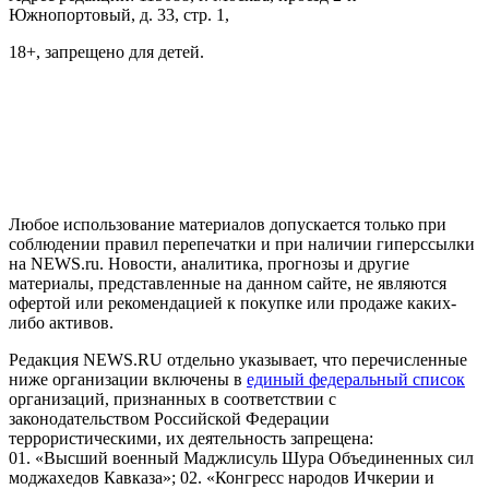
Южнопортовый, д. 33, стр. 1,
18+, запрещено для детей.
На информационном ресурсе NEWS.RU применяются
рекомендательные технологии (информационные технологии
предоставления информации на основе сбора, систематизации
и анализа сведений, относящихся к предпочтениям
пользователей сети "Интернет", находящихся на территории
Российской Федерации)
Любое использование материалов допускается только при
соблюдении правил перепечатки и при наличии гиперссылки
на NEWS.ru. Новости, аналитика, прогнозы и другие
материалы, представленные на данном сайте, не являются
офертой или рекомендацией к покупке или продаже каких-
либо активов.
Редакция NEWS.RU отдельно указывает, что перечисленные
ниже организации включены в
единый федеральный список
организаций, признанных в соответствии с
законодательством Российской Федерации
террористическими, их деятельность запрещена:
01. «Высший военный Маджлисуль Шура Объединенных сил
моджахедов Кавказа»; 02. «Конгресс народов Ичкерии и