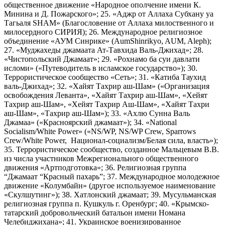
общественное движение «Народное ополчение имени К.
Минина и Д. Пожарского»; 25. «Аджр от Аллаха Субхану уа
Тагьаля SHAM» (Благословение от Аллаха милоственного и
милосердного СИРИЯ); 26. Международное религиозное
объединение «АУМ Синрике» (AumShinrikyo, AUM, Aleph);
27. «Муджахеды джамаата Ат-Тавхида Валь-Джихад»; 28.
«Чистопольский Джамаат»; 29. «Рохнамо ба суи давлати
исломи» («Путеводитель в исламское государство»); 30.
Террористическое сообщество «Сеть»; 31. «Катиба Таухид
валь-Джихад»; 32. «Хайят Тахрир аш-Шам» («Организация
освобождения Леванта», «Хайят Тахрир аш-Шам», «Хейят
Тахрир аш-Шам», «Хейят Тахрир Аш-Шам», «Хайят Тахри
аш-Шам», «Тахрир аш-Шам»); 33. «Ахлю Сунна Валь
Джамаа» («Красноярский джамаат»); 34. «National
Socialism/White Power» («NS/WP, NS/WP Crew, Sparrows
Crew/White Power, Национал-социализм/Белая сила, власть»);
35. Террористическое сообщество, созданное Мальцевым В.В.
из числа участников Межрегионального общественного
движения «Артподготовка»; 36. Религиозная группа
“Джамаат “Красный пахарь”; 37. Международное молодежное
движение «Колумбайн» (другое используемое наименование
«Скулшутинг»); 38. Хатлонский джамаат; 39. Мусульманская
религиозная группа п. Кушкуль г. Оренбург; 40. «Крымско-
татарский добровольческий батальон имени Номана
Челебиджихана»; 41. Украинское военизированное