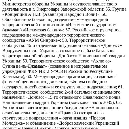
Министерства обороны Украины и осуществлявшее свою
деятельность в г. Энергодаре Запорожской области; 55. Группа
«Концепция А.Н.В. (Авангард Народной Воли)»; 56.
Обособленное боевое подразделение международной
террористической организации «Исламское государство»
(джамаат) «Исламская баккия»; 57. Российское структурное
подразделение международного террористического
сообщества «АУМ Синрикё»; 58. Террористическое
сообщество 46-й отдельный штурмовой батальон «Донбасс»
Вооруженных сил Украины, созданное на базе батальона
территориальной обороны «Донбасс» Национальной гвардии
Украины; 59. Террористическое сообщество «Ахлю ас-
Сунна ва-ль-Джамаат» (созданное в исправительном
учреждении ФКУ ИК-2 УФСИН России по Республике
Калмыкия); 60. Международная организация, созданная в
форме общественного движения, «Форум свободных
государств постРоссии» и ее структурные подразделения; 61.
Террористическое сообщество 2-ой батальон специального
назначения «Донбасс» 15-го отдельного Славянского полка
Национальной гвардии Украины (войсковая часть 3035); 62.
Украинское военизированное объединение «Национально-
освободительное движение «Правый сектор» и его
структурные подразделения – организация «Правая
Молодежь» и объединение «Добровольческий Украинский
Корпус «Правый Сектор» (другое используемое