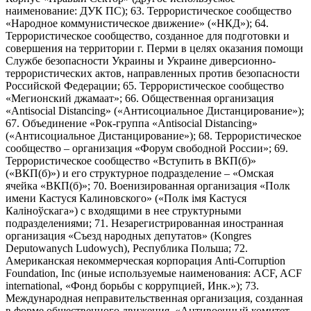
наименование: ДУК ПС); 63. Террористическое сообщество
«Народное коммунистическое движение» («НКД»); 64.
Террористическое сообщество, созданное для подготовки и
совершения на территории г. Перми в целях оказания помощи
Службе безопасности Украины и Украине диверсионно-
террористических актов, направленных против безопасности
Российской Федерации; 65. Террористическое сообщество
«Мегионский джамаат»; 66. Общественная организация
«Antisocial Distancing» («Антисоциальное Дистанцирование»);
67. Объединение «Рок-группа «Antisocial Distancing»
(«Антисоциальное Дистанцирование»); 68. Террористическое
сообщество – организация «Форум свободной России»; 69.
Террористическое сообщество «Вступить в ВКП(б)»
(«ВКП(б)») и его структурное подразделение – «Омская
ячейка «ВКП(б)»; 70. Военизированная организация «Полк
имени Кастуся Калиновского» («Полк iмя Кастуся
Калiноўскага») с входящими в нее структурными
подразделениями; 71. Незарегистрированная иностранная
организация «Съезд народных депутатов» (Kongres
Deputowanych Ludowych), Республика Польша; 72.
Американская некоммерческая корпорация Anti-Corruption
Foundation, Inc (иные используемые наименования: ACF, ACF
international, «Фонд борьбы с коррупцией, Инк.»); 73.
Международная неправительственная организация, созданная
в форме общественного движения, «Антивоенный комитет