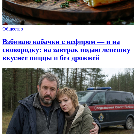
Общество
Взбиваю кабачки с кефиром — и на
сковородку: на завтрак подаю лепешку
вкуснее пиццы и без дрожжей