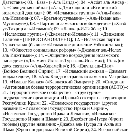
Дагестана»; 03. «База» («Аль-Каида»); 04. «Асбат аль-Ансар»;
5. «Священная война» («Аль-Джихад» или «Египетский
исламский джихад»); 06. «Исламская группа» («Аль-Гамаа
аль-Исламия»); 07. «Братья-мусульмане» («Аль-Ихван аль-
Муслимун»); 08. «Партия исламского освобождения» («Хизб
ут-Тахрир аль-Ислами»); 09. «Лашкар-И-Тайба»; 10.
«Исламская группа» («Джамаат-и-Ислами»); 11. «Движение
Талибан» [ПРИОСТАНОВЛЕНО]; 12. «Исламская партия
Туркестана» (бывшее «Исламское движение Узбекистана»);
13. «Общество социальных реформ» («Джамият аль-Ислах
аль-Иджтимаи»); 14. «Общество возрождения исламского
наследия» («Джамият Ихья ат-Тураз аль-Ислами»); 15. «Дом
двух святых» («Аль-Харамейн»); 16. «Джунд аш-Шам»
(Войско Великой Сирии); 17. «Исламский джихад – Джамаат
моджахедов»; 18. «Аль-Каида в странах исламского Магриба»;
19. «Имарат Кавказ» («Кавказский Эмират»); 20. «Синдикат
«Автономная боевая террористическая организация (АБТО)»;
21. Террористическое сообщество – структурное
подразделение организации «Правый сектор» на территории
Республики Крым; 22. «Исламское государство» (другие
названия: «Исламское Государство Ирака и Сирии»,
«Исламское Государство Ирака и Леванта», «Исламское
Государство Ирака и Шама»); 23. Джебхат ан-Нусра (Фронт
победы) (другие названия: «Джабха аль-Нусра ли-Ахль аш-
Шам» (Фронт поддержки Великой Сирии); 24. Всероссийское