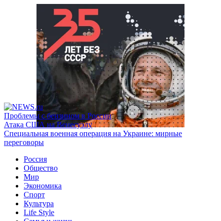
Проблемы с бензином в России
Атака США на Венесуэлу
Специальная военная операция на Украине: мирные
переговоры
Россия
Общество
Мир
Экономика
Спорт
Культура
Life Style