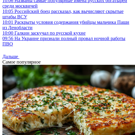
10:06
Названы самые популярные имена русских богатырей
среди москвичей
10:05
Российский боец рассказал, как вычисляют скрытые
штабы ВСУ
10:01
Раскрыты условия содержания убийцы мальчика Паши
из Ленобласти
10:00
Галкин заскучал по русской кухне
09:56
На Украине признали полный провал ночной работы
ПВО
Дальше
Самое популярное