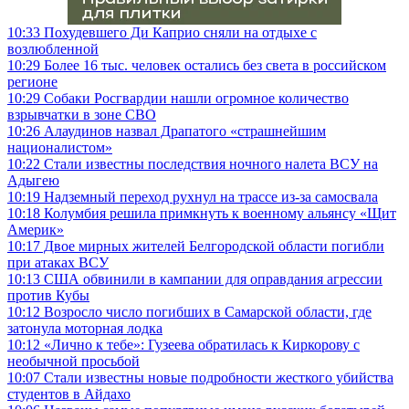
10:33
Похудевшего Ди Каприо сняли на отдыхе с
возлюбленной
10:29
Более 16 тыс. человек остались без света в российском
регионе
10:29
Собаки Росгвардии нашли огромное количество
взрывчатки в зоне СВО
10:26
Алаудинов назвал Драпатого «страшнейшим
националистом»
10:22
Стали известны последствия ночного налета ВСУ на
Адыгею
10:19
Надземный переход рухнул на трассе из-за самосвала
10:18
Колумбия решила примкнуть к военному альянсу «Щит
Америк»
10:17
Двое мирных жителей Белгородской области погибли
при атаках ВСУ
10:13
США обвинили в кампании для оправдания агрессии
против Кубы
10:12
Возросло число погибших в Самарской области, где
затонула моторная лодка
10:12
«Лично к тебе»: Гузеева обратилась к Киркорову с
необычной просьбой
10:07
Стали известны новые подробности жесткого убийства
студентов в Айдахо