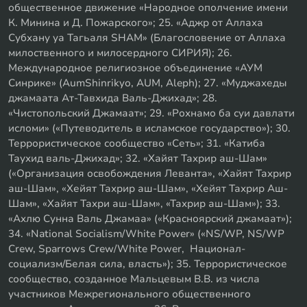
общественное движение «Народное ополчение имени
К. Минина и Д. Пожарского»; 25. «Аджр от Аллаха
Субхану уа Тагьаля SHAM» (Благословение от Аллаха
милоственного и милосердного СИРИЯ); 26.
Международное религиозное объединение «АУМ
Синрике» (AumShinrikyo, AUM, Aleph); 27. «Муджахеды
джамаата Ат-Тавхида Валь-Джихад»; 28.
«Чистопольский Джамаат»; 29. «Рохнамо ба суи давлати
исломи» («Путеводитель в исламское государство»); 30.
Террористическое сообщество «Сеть»; 31. «Катиба
Таухид валь-Джихад»; 32. «Хайят Тахрир аш-Шам»
(«Организация освобождения Леванта», «Хайят Тахрир
аш-Шам», «Хейят Тахрир аш-Шам», «Хейят Тахрир Аш-
Шам», «Хайят Тахри аш-Шам», «Тахрир аш-Шам»); 33.
«Ахлю Сунна Валь Джамаа» («Красноярский джамаат»);
34. «National Socialism/White Power» («NS/WP, NS/WP
Crew, Sparrows Crew/White Power, Национал-
социализм/Белая сила, власть»); 35. Террористическое
сообщество, созданное Мальцевым В.В. из числа
участников Межрегионального общественного