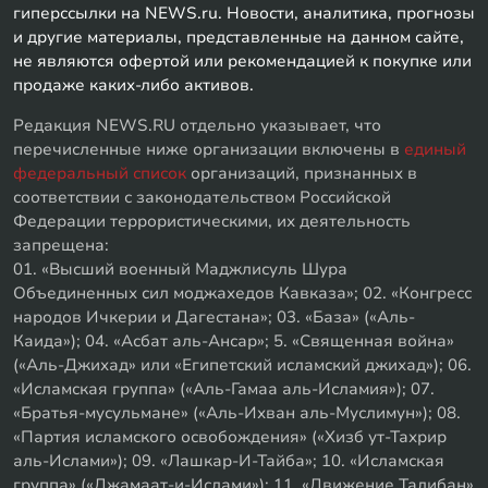
гиперссылки на NEWS.ru. Новости, аналитика, прогнозы
и другие материалы, представленные на данном сайте,
не являются офертой или рекомендацией к покупке или
продаже каких-либо активов.
Редакция NEWS.RU отдельно указывает, что
перечисленные ниже организации включены в
единый
федеральный список
организаций, признанных в
соответствии с законодательством Российской
Федерации террористическими, их деятельность
запрещена:
01. «Высший военный Маджлисуль Шура
Объединенных сил моджахедов Кавказа»; 02. «Конгресс
народов Ичкерии и Дагестана»; 03. «База» («Аль-
Каида»); 04. «Асбат аль-Ансар»; 5. «Священная война»
(«Аль-Джихад» или «Египетский исламский джихад»); 06.
«Исламская группа» («Аль-Гамаа аль-Исламия»); 07.
«Братья-мусульмане» («Аль-Ихван аль-Муслимун»); 08.
«Партия исламского освобождения» («Хизб ут-Тахрир
аль-Ислами»); 09. «Лашкар-И-Тайба»; 10. «Исламская
группа» («Джамаат-и-Ислами»); 11. «Движение Талибан»