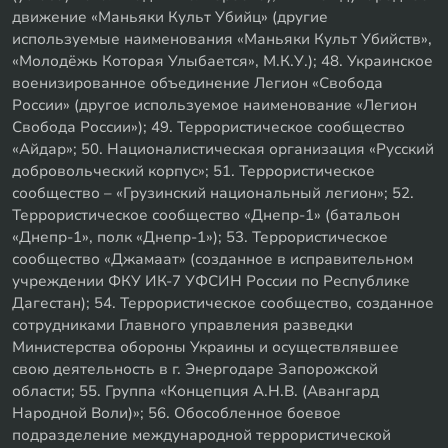
движение «Маньяки Культ Убийц» (другие
используемые наименования «Маньяки Культ Убийств»,
«Молодёжь Которая Улыбается», М.К.У.); 48. Украинское
военизированное объединение Легион «Свобода
России» (другое используемое наименование «Легион
Свобода России»); 49. Террористическое сообщество
«Айдар»; 50. Националистическая организация «Русский
добровольческий корпус»; 51. Террористическое
сообщество – «Грузинский национальный легион»; 52.
Террористическое сообщество «Днепр-1» (батальон
«Днепр-1», полк «Днепр-1»); 53. Террористическое
сообщество «Джамаат» (созданное в исправительном
учреждении ФКУ ИК-7 УФСИН России по Республике
Дагестан); 54. Террористическое сообщество, созданное
сотрудниками Главного управления разведки
Министерства обороны Украины и осуществлявшее
свою деятельность в г. Энергодаре Запорожской
области; 55. Группа «Концепция А.Н.В. (Авангард
Народной Воли)»; 56. Обособленное боевое
подразделение международной террористической