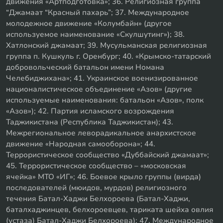
движения «Артподготовка»; 36. Религиозная группа
“Джамаат “Красный пахарь”; 37. Международное
молодежное движение «Колумбайн» (другое
используемое наименование «Скулшутинг»); 38.
Хатлонский джамаат; 39. Мусульманская религиозная
группа п. Кушкуль г. Оренбург; 40. «Крымско-татарский
добровольческий батальон имени Номана
Челебиджихана»; 41. Украинское военизированное
националистическое объединение «Азов» (другие
используемые наименования: батальон «Азов», полк
«Азов»); 42. Партия исламского возрождения
Таджикистана (Республика Таджикистан); 43.
Межрегиональное леворадикальное анархистское
движение «Народная самооборона»; 44.
Террористическое сообщество «Дуббайский джамаат»;
45. Террористическое сообщество – «московская
ячейка» МТО «ИГ»; 46. Боевое крыло группы (вирда)
последователей (мюидов, мурдов) религиозного
течения Батал-Хаджи Белхороева (Батал-Хаджи,
баталхаджинцев, белхороевцев, тариката шейха овлия
(устаза) Батал-Хаджи Белхороева); 47. Международное