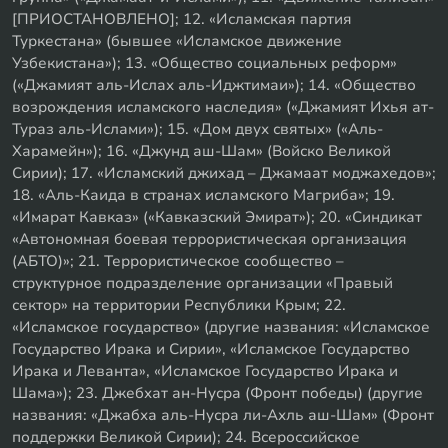
[ПРИОСТАНОВЛЕНО]; 12. «Исламская партия
Туркестана» (бывшее «Исламское движение
Узбекистана»); 13. «Общество социальных реформ»
(«Джамият аль-Ислах аль-Иджтимаи»); 14. «Общество
возрождения исламского наследия» («Джамият Ихья ат-
Тураз аль-Ислами»); 15. «Дом двух святых» («Аль-
Харамейн»); 16. «Джунд аш-Шам» (Войско Великой
Сирии); 17. «Исламский джихад – Джамаат моджахедов»;
18. «Аль-Каида в странах исламского Магриба»; 19.
«Имарат Кавказ» («Кавказский Эмират»); 20. «Синдикат
«Автономная боевая террористическая организация
(АБТО)»; 21. Террористическое сообщество –
структурное подразделение организации «Правый
сектор» на территории Республики Крым; 22.
«Исламское государство» (другие названия: «Исламское
Государство Ирака и Сирии», «Исламское Государство
Ирака и Леванта», «Исламское Государство Ирака и
Шама»); 23. Джебхат ан-Нусра (Фронт победы) (другие
названия: «Джабха аль-Нусра ли-Ахль аш-Шам» (Фронт
поддержки Великой Сирии); 24. Всероссийское