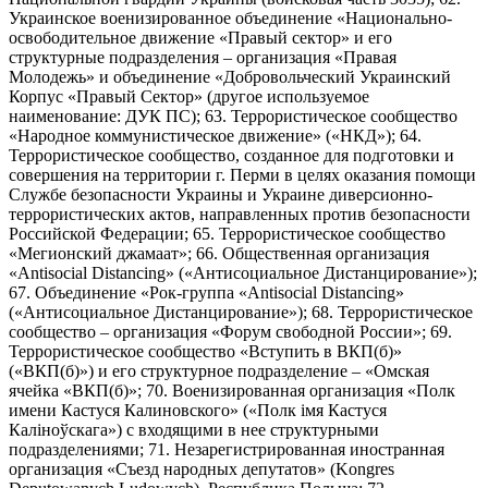
Украинское военизированное объединение «Национально-
освободительное движение «Правый сектор» и его
структурные подразделения – организация «Правая
Молодежь» и объединение «Добровольческий Украинский
Корпус «Правый Сектор» (другое используемое
наименование: ДУК ПС); 63. Террористическое сообщество
«Народное коммунистическое движение» («НКД»); 64.
Террористическое сообщество, созданное для подготовки и
совершения на территории г. Перми в целях оказания помощи
Службе безопасности Украины и Украине диверсионно-
террористических актов, направленных против безопасности
Российской Федерации; 65. Террористическое сообщество
«Мегионский джамаат»; 66. Общественная организация
«Antisocial Distancing» («Антисоциальное Дистанцирование»);
67. Объединение «Рок-группа «Antisocial Distancing»
(«Антисоциальное Дистанцирование»); 68. Террористическое
сообщество – организация «Форум свободной России»; 69.
Террористическое сообщество «Вступить в ВКП(б)»
(«ВКП(б)») и его структурное подразделение – «Омская
ячейка «ВКП(б)»; 70. Военизированная организация «Полк
имени Кастуся Калиновского» («Полк iмя Кастуся
Калiноўскага») с входящими в нее структурными
подразделениями; 71. Незарегистрированная иностранная
организация «Съезд народных депутатов» (Kongres