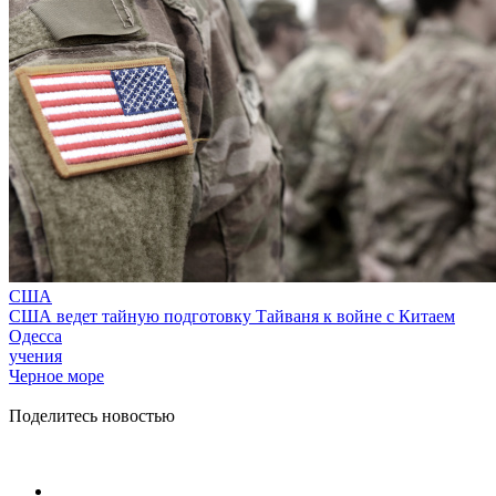
США
США ведет тайную подготовку Тайваня к войне с Китаем
Одесса
учения
Черное море
Поделитесь новостью