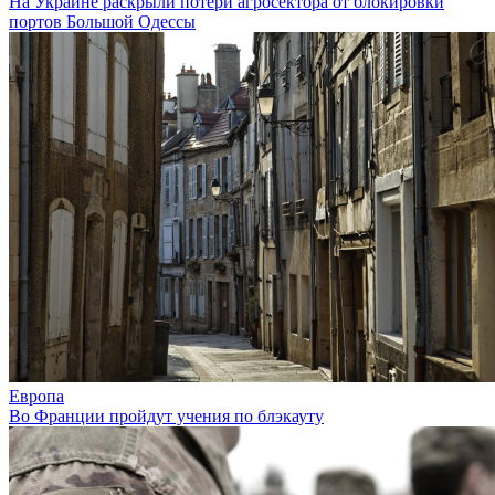
На Украине раскрыли потери агросектора от блокировки
портов Большой Одессы
Европа
Во Франции пройдут учения по блэкауту