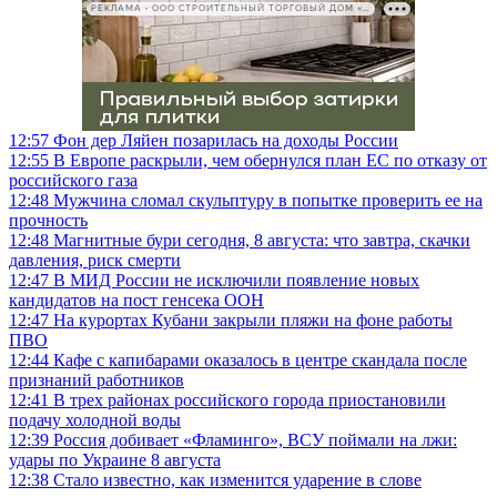
РЕКЛАМА • ООО СТРОИТЕЛЬНЫЙ ТОРГОВЫЙ ДОМ «ПЕТРОВИЧ», ИНН 7802348846
12:57
Фон дер Ляйен позарилась на доходы России
12:55
В Европе раскрыли, чем обернулся план ЕС по отказу от
российского газа
12:48
Мужчина сломал скульптуру в попытке проверить ее на
прочность
12:48
Магнитные бури сегодня, 8 августа: что завтра, скачки
давления, риск смерти
12:47
В МИД России не исключили появление новых
кандидатов на пост генсека ООН
12:47
На курортах Кубани закрыли пляжи на фоне работы
ПВО
12:44
Кафе с капибарами оказалось в центре скандала после
признаний работников
12:41
В трех районах российского города приостановили
подачу холодной воды
12:39
Россия добивает «Фламинго», ВСУ поймали на лжи:
удары по Украине 8 августа
12:38
Стало известно, как изменится ударение в слове