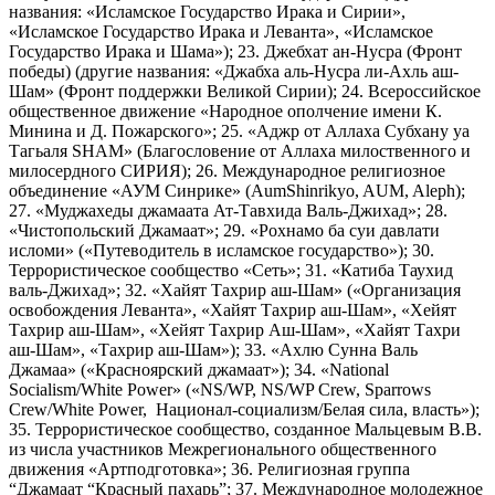
названия: «Исламское Государство Ирака и Сирии»,
«Исламское Государство Ирака и Леванта», «Исламское
Государство Ирака и Шама»); 23. Джебхат ан-Нусра (Фронт
победы) (другие названия: «Джабха аль-Нусра ли-Ахль аш-
Шам» (Фронт поддержки Великой Сирии); 24. Всероссийское
общественное движение «Народное ополчение имени К.
Минина и Д. Пожарского»; 25. «Аджр от Аллаха Субхану уа
Тагьаля SHAM» (Благословение от Аллаха милоственного и
милосердного СИРИЯ); 26. Международное религиозное
объединение «АУМ Синрике» (AumShinrikyo, AUM, Aleph);
27. «Муджахеды джамаата Ат-Тавхида Валь-Джихад»; 28.
«Чистопольский Джамаат»; 29. «Рохнамо ба суи давлати
исломи» («Путеводитель в исламское государство»); 30.
Террористическое сообщество «Сеть»; 31. «Катиба Таухид
валь-Джихад»; 32. «Хайят Тахрир аш-Шам» («Организация
освобождения Леванта», «Хайят Тахрир аш-Шам», «Хейят
Тахрир аш-Шам», «Хейят Тахрир Аш-Шам», «Хайят Тахри
аш-Шам», «Тахрир аш-Шам»); 33. «Ахлю Сунна Валь
Джамаа» («Красноярский джамаат»); 34. «National
Socialism/White Power» («NS/WP, NS/WP Crew, Sparrows
Crew/White Power, Национал-социализм/Белая сила, власть»);
35. Террористическое сообщество, созданное Мальцевым В.В.
из числа участников Межрегионального общественного
движения «Артподготовка»; 36. Религиозная группа
“Джамаат “Красный пахарь”; 37. Международное молодежное