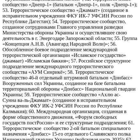
сообщество «Днепр-1» (батальон «Днепр-1», полк «Днепр-1»);
53. Террористическое сообщество «Джамаат» (созданное в
исправительном учреждении ФКУ ИК-7 УФСИН России по
Республике Дагестан); 54. Террористическое сообщество,
созданное сотрудниками Главного управления разведки
Министерства обороны Украины и осуществлявшее свою
деятельность в г. Энергодаре Запорожской области; 55. Группа
«Концепция А.Н.В. (Авангард Народной Воли)»; 56.
Обособленное боевое подразделение международной
террористической организации «Исламское государство»
(джамаат) «Исламская баккия»; 57. Российское структурное
подразделение международного террористического
сообщества «АУМ Синрикё»; 58. Террористическое
сообщество 46-й отдельный штурмовой батальон «Донбасс»
Вооруженных сил Украины, созданное на базе батальона
территориальной обороны «Донбасс» Национальной гвардии
Украины; 59. Террористическое сообщество «Ахлю ас-
Сунна ва-ль-Джамаат» (созданное в исправительном
учреждении ФКУ ИК-2 УФСИН России по Республике
Калмыкия); 60. Международная организация, созданная в
форме общественного движения, «Форум свободных
государств постРоссии» и ее структурные подразделения; 61.
Террористическое сообщество 2-ой батальон специального
назначения «Донбасс» 15-го отдельного Славянского полка
Национальной гвардии Украины (войсковая часть 3035); 62.