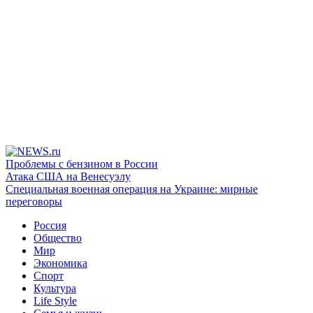
Проблемы с бензином в России
Атака США на Венесуэлу
Специальная военная операция на Украине: мирные
переговоры
Россия
Общество
Мир
Экономика
Спорт
Культура
Life Style