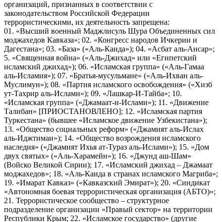
организаций, признанных в соответствии с
законодательством Российской Федерации
террористическими, их деятельность запрещена:
01. «Высший военный Маджлисуль Шура Объединенных сил
моджахедов Кавказа»; 02. «Конгресс народов Ичкерии и
Дагестана»; 03. «База» («Аль-Каида»); 04. «Асбат аль-Ансар»;
5. «Священная война» («Аль-Джихад» или «Египетский
исламский джихад»); 06. «Исламская группа» («Аль-Гамаа
аль-Исламия»); 07. «Братья-мусульмане» («Аль-Ихван аль-
Муслимун»); 08. «Партия исламского освобождения» («Хизб
ут-Тахрир аль-Ислами»); 09. «Лашкар-И-Тайба»; 10.
«Исламская группа» («Джамаат-и-Ислами»); 11. «Движение
Талибан» [ПРИОСТАНОВЛЕНО]; 12. «Исламская партия
Туркестана» (бывшее «Исламское движение Узбекистана»);
13. «Общество социальных реформ» («Джамият аль-Ислах
аль-Иджтимаи»); 14. «Общество возрождения исламского
наследия» («Джамият Ихья ат-Тураз аль-Ислами»); 15. «Дом
двух святых» («Аль-Харамейн»); 16. «Джунд аш-Шам»
(Войско Великой Сирии); 17. «Исламский джихад – Джамаат
моджахедов»; 18. «Аль-Каида в странах исламского Магриба»;
19. «Имарат Кавказ» («Кавказский Эмират»); 20. «Синдикат
«Автономная боевая террористическая организация (АБТО)»;
21. Террористическое сообщество – структурное
подразделение организации «Правый сектор» на территории
Республики Крым; 22. «Исламское государство» (другие