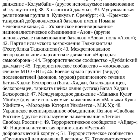
движение «Колумбайн» (другое используемое наименование
«Скулшутинг»); 38. Хатлонский джамаат; 39. Мусульманская
религиозная группа п. Кушкуль г. Оренбург; 40. «Крымско-
татарский добровольческий батальон имени Номана
Челебиджихана»; 41. Украинское военизированное
националистическое объединение «Азов» (другие
используемые наименования: батальон «Азов», полк «Азов»);
42. Партия исламского возрождения Таджикистана
(Республика Таджикистан); 43. Межрегиональное
леворадикальное анархистское движение «Народная
самооборона»; 44. Террористическое сообщество «Дуббайский
джамаат»; 45. Террористическое сообщество – «московская
ячейка» МТО «ИГ»; 46. Боевое крыло группы (вирда)
последователей (мюидов, мурдов) религиозного течения
Батал-Хаджи Белхороева (Батал-Хаджи, баталхаджинцев,
белхороевцев, тариката шейха овлия (устаза) Батал-Хаджи
Белхороева); 47. Международное движение «Маньяки Культ
Убийц» (другие используемые наименования «Маньяки Культ
Убийств», «Молодёжь Которая Улыбается», М.К.У.); 48.
Украинское военизированное объединение Легион «Свобода
России» (другое используемое наименование «Легион
Свобода России»); 49. Террористическое сообщество «Айдар»;
50. Националистическая организация «Русский
добровольческий корпус»; 51. Террористическое сообщество –
«Грузинский национальный легион»; 52. Террористическое