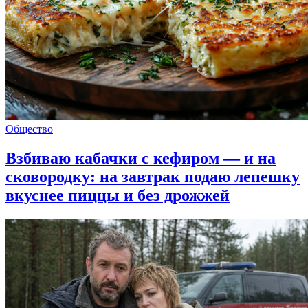
Общество
Взбиваю кабачки с кефиром — и на
сковородку: на завтрак подаю лепешку
вкуснее пиццы и без дрожжей