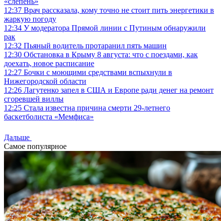
«слепень»
12:37
Врач рассказала, кому точно не стоит пить энергетики в
жаркую погоду
12:34
У модератора Прямой линии с Путиным обнаружили
рак
12:32
Пьяный водитель протаранил пять машин
12:30
Обстановка в Крыму 8 августа: что с поездами, как
доехать, новое расписание
12:27
Бочки с моющими средствами вспыхнули в
Нижегородской области
12:26
Лагутенко запел в США и Европе ради денег на ремонт
сгоревшей виллы
12:25
Стала известна причина смерти 29-летнего
баскетболиста «Мемфиса»
Дальше
Самое популярное