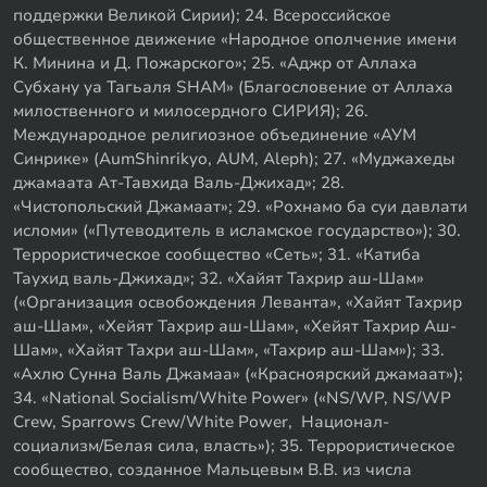
поддержки Великой Сирии); 24. Всероссийское
общественное движение «Народное ополчение имени
К. Минина и Д. Пожарского»; 25. «Аджр от Аллаха
Субхану уа Тагьаля SHAM» (Благословение от Аллаха
милоственного и милосердного СИРИЯ); 26.
Международное религиозное объединение «АУМ
Синрике» (AumShinrikyo, AUM, Aleph); 27. «Муджахеды
джамаата Ат-Тавхида Валь-Джихад»; 28.
«Чистопольский Джамаат»; 29. «Рохнамо ба суи давлати
исломи» («Путеводитель в исламское государство»); 30.
Террористическое сообщество «Сеть»; 31. «Катиба
Таухид валь-Джихад»; 32. «Хайят Тахрир аш-Шам»
(«Организация освобождения Леванта», «Хайят Тахрир
аш-Шам», «Хейят Тахрир аш-Шам», «Хейят Тахрир Аш-
Шам», «Хайят Тахри аш-Шам», «Тахрир аш-Шам»); 33.
«Ахлю Сунна Валь Джамаа» («Красноярский джамаат»);
34. «National Socialism/White Power» («NS/WP, NS/WP
Crew, Sparrows Crew/White Power, Национал-
социализм/Белая сила, власть»); 35. Террористическое
сообщество, созданное Мальцевым В.В. из числа