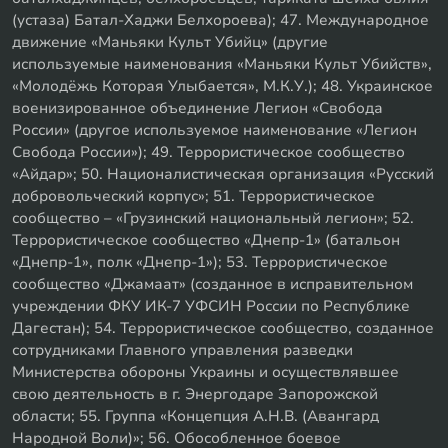
(устаза) Батал-Хаджи Белхороева); 47. Международное
движение «Маньяки Культ Убийц» (другие
используемые наименования «Маньяки Культ Убийств»,
«Молодёжь Которая Улыбается», М.К.У.); 48. Украинское
военизированное объединение Легион «Свобода
России» (другое используемое наименование «Легион
Свобода России»); 49. Террористическое сообщество
«Айдар»; 50. Националистическая организация «Русский
добровольческий корпус»; 51. Террористическое
сообщество – «Грузинский национальный легион»; 52.
Террористическое сообщество «Днепр-1» (батальон
«Днепр-1», полк «Днепр-1»); 53. Террористическое
сообщество «Джамаат» (созданное в исправительном
учреждении ФКУ ИК-7 УФСИН России по Республике
Дагестан); 54. Террористическое сообщество, созданное
сотрудниками Главного управления разведки
Министерства обороны Украины и осуществлявшее
свою деятельность в г. Энергодаре Запорожской
области; 55. Группа «Концепция А.Н.В. (Авангард
Народной Воли)»; 56. Обособленное боевое