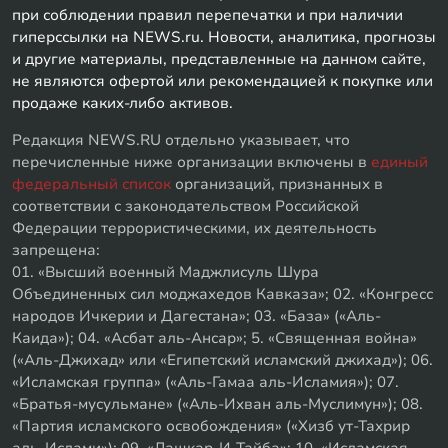
при соблюдении правил перепечатки и при наличии
гиперссылки на NEWS.ru. Новости, аналитика, прогнозы
и другие материалы, представленные на данном сайте,
не являются офертой или рекомендацией к покупке или
продаже каких-либо активов.
Редакция NEWS.RU отдельно указывает, что
перечисленные ниже организации включены в
единый
федеральный список
организаций, признанных в
соответствии с законодательством Российской
Федерации террористическими, их деятельность
запрещена:
01. «Высший военный Маджлисуль Шура
Объединенных сил моджахедов Кавказа»; 02. «Конгресс
народов Ичкерии и Дагестана»; 03. «База» («Аль-
Каида»); 04. «Асбат аль-Ансар»; 5. «Священная война»
(«Аль-Джихад» или «Египетский исламский джихад»); 06.
«Исламская группа» («Аль-Гамаа аль-Исламия»); 07.
«Братья-мусульмане» («Аль-Ихван аль-Муслимун»); 08.
«Партия исламского освобождения» («Хизб ут-Тахрир
аль-Ислами»); 09. «Лашкар-И-Тайба»; 10. «Исламская