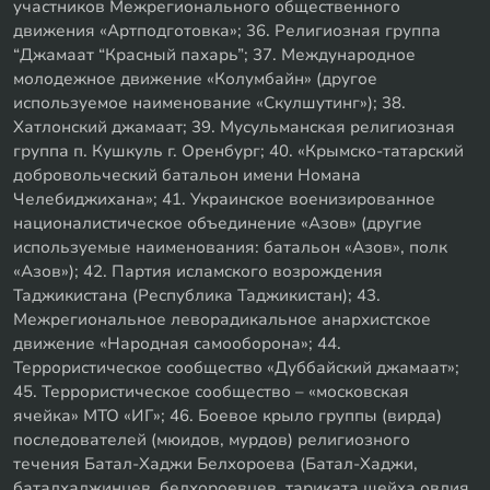
участников Межрегионального общественного
движения «Артподготовка»; 36. Религиозная группа
“Джамаат “Красный пахарь”; 37. Международное
молодежное движение «Колумбайн» (другое
используемое наименование «Скулшутинг»); 38.
Хатлонский джамаат; 39. Мусульманская религиозная
группа п. Кушкуль г. Оренбург; 40. «Крымско-татарский
добровольческий батальон имени Номана
Челебиджихана»; 41. Украинское военизированное
националистическое объединение «Азов» (другие
используемые наименования: батальон «Азов», полк
«Азов»); 42. Партия исламского возрождения
Таджикистана (Республика Таджикистан); 43.
Межрегиональное леворадикальное анархистское
движение «Народная самооборона»; 44.
Террористическое сообщество «Дуббайский джамаат»;
45. Террористическое сообщество – «московская
ячейка» МТО «ИГ»; 46. Боевое крыло группы (вирда)
последователей (мюидов, мурдов) религиозного
течения Батал-Хаджи Белхороева (Батал-Хаджи,
баталхаджинцев, белхороевцев, тариката шейха овлия