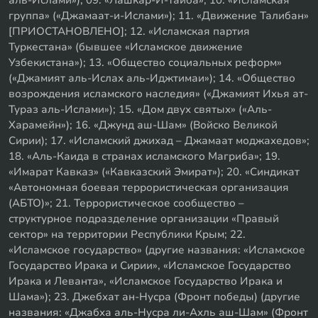
группа» («Джамаат-и-Ислами»); 11. «Движение Талибан»
[ПРИОСТАНОВЛЕНО]; 12. «Исламская партия
Туркестана» (бывшее «Исламское движение
Узбекистана»); 13. «Общество социальных реформ»
(«Джамият аль-Ислах аль-Иджтимаи»); 14. «Общество
возрождения исламского наследия» («Джамият Ихья ат-
Тураз аль-Ислами»); 15. «Дом двух святых» («Аль-
Харамейн»); 16. «Джунд аш-Шам» (Войско Великой
Сирии); 17. «Исламский джихад – Джамаат моджахедов»;
18. «Аль-Каида в странах исламского Магриба»; 19.
«Имарат Кавказ» («Кавказский Эмират»); 20. «Синдикат
«Автономная боевая террористическая организация
(АБТО)»; 21. Террористическое сообщество –
структурное подразделение организации «Правый
сектор» на территории Республики Крым; 22.
«Исламское государство» (другие названия: «Исламское
Государство Ирака и Сирии», «Исламское Государство
Ирака и Леванта», «Исламское Государство Ирака и
Шама»); 23. Джебхат ан-Нусра (Фронт победы) (другие
названия: «Джабха аль-Нусра ли-Ахль аш-Шам» (Фронт