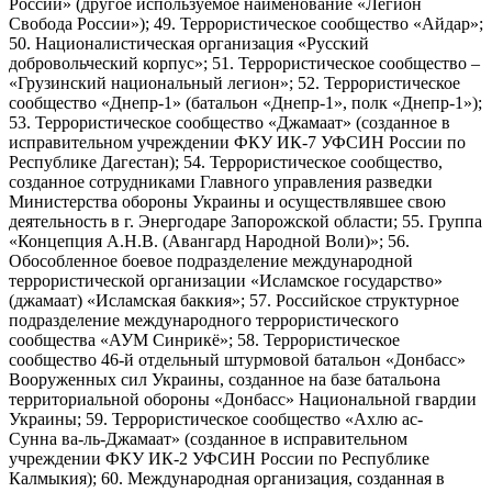
России» (другое используемое наименование «Легион
Свобода России»); 49. Террористическое сообщество «Айдар»;
50. Националистическая организация «Русский
добровольческий корпус»; 51. Террористическое сообщество –
«Грузинский национальный легион»; 52. Террористическое
сообщество «Днепр-1» (батальон «Днепр-1», полк «Днепр-1»);
53. Террористическое сообщество «Джамаат» (созданное в
исправительном учреждении ФКУ ИК-7 УФСИН России по
Республике Дагестан); 54. Террористическое сообщество,
созданное сотрудниками Главного управления разведки
Министерства обороны Украины и осуществлявшее свою
деятельность в г. Энергодаре Запорожской области; 55. Группа
«Концепция А.Н.В. (Авангард Народной Воли)»; 56.
Обособленное боевое подразделение международной
террористической организации «Исламское государство»
(джамаат) «Исламская баккия»; 57. Российское структурное
подразделение международного террористического
сообщества «АУМ Синрикё»; 58. Террористическое
сообщество 46-й отдельный штурмовой батальон «Донбасс»
Вооруженных сил Украины, созданное на базе батальона
территориальной обороны «Донбасс» Национальной гвардии
Украины; 59. Террористическое сообщество «Ахлю ас-
Сунна ва-ль-Джамаат» (созданное в исправительном
учреждении ФКУ ИК-2 УФСИН России по Республике
Калмыкия); 60. Международная организация, созданная в