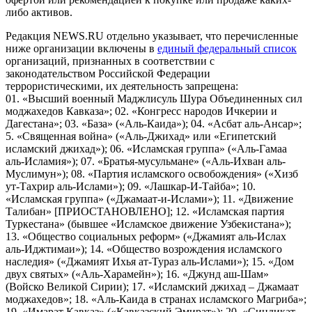
либо активов.
Редакция NEWS.RU отдельно указывает, что перечисленные
ниже организации включены в
единый федеральный список
организаций, признанных в соответствии с
законодательством Российской Федерации
террористическими, их деятельность запрещена:
01. «Высший военный Маджлисуль Шура Объединенных сил
моджахедов Кавказа»; 02. «Конгресс народов Ичкерии и
Дагестана»; 03. «База» («Аль-Каида»); 04. «Асбат аль-Ансар»;
5. «Священная война» («Аль-Джихад» или «Египетский
исламский джихад»); 06. «Исламская группа» («Аль-Гамаа
аль-Исламия»); 07. «Братья-мусульмане» («Аль-Ихван аль-
Муслимун»); 08. «Партия исламского освобождения» («Хизб
ут-Тахрир аль-Ислами»); 09. «Лашкар-И-Тайба»; 10.
«Исламская группа» («Джамаат-и-Ислами»); 11. «Движение
Талибан» [ПРИОСТАНОВЛЕНО]; 12. «Исламская партия
Туркестана» (бывшее «Исламское движение Узбекистана»);
13. «Общество социальных реформ» («Джамият аль-Ислах
аль-Иджтимаи»); 14. «Общество возрождения исламского
наследия» («Джамият Ихья ат-Тураз аль-Ислами»); 15. «Дом
двух святых» («Аль-Харамейн»); 16. «Джунд аш-Шам»
(Войско Великой Сирии); 17. «Исламский джихад – Джамаат
моджахедов»; 18. «Аль-Каида в странах исламского Магриба»;
19. «Имарат Кавказ» («Кавказский Эмират»); 20. «Синдикат