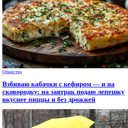
Общество
Взбиваю кабачки с кефиром — и на
сковородку: на завтрак подаю лепешку
вкуснее пиццы и без дрожжей