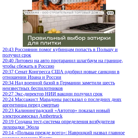
РЕКЛАМА • ООО СТРОИТЕЛЬНЫЙ ТОРГОВЫЙ ДОМ «ПЕТРОВИЧ», ИНН 7802348846
20:43
Россиянин помог кубинцам попасть в Польшу и
получил срок
20:40
Литовец на авто протаранил шлагбаум на границе,
чтобы сбежать в Россию
20:37
Сенат Конгресса США одобрил новые санкции в
отношении Ирана и России
20:34
Над военной базой в Германии заметили шесть
неизвестных беспилотников
20:27
Экс-директор НИИ вакцин получил срок
20:24
Массажист Марадоны рассказал о последних днях
аргентинца перед смертью
20:23
Калининградский «Автотор» показал новый
электросамосвал Ambertruck
20:19
Создана тест-система определения возбудителя
лихорадки Эбола
20:14
«Польша прежде всего»: Навроцкий назвал главное