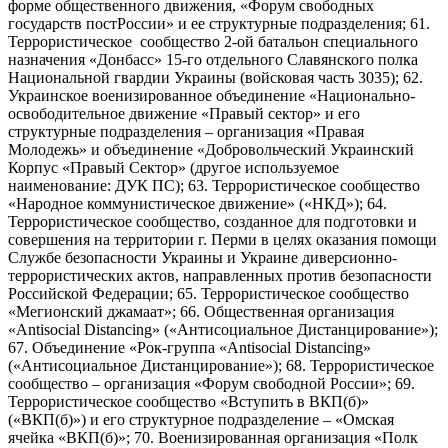
форме общественного движения, «Форум свободных
государств постРоссии» и ее структурные подразделения; 61.
Террористическое сообщество 2-ой батальон специального
назначения «Донбасс» 15-го отдельного Славянского полка
Национальной гвардии Украины (войсковая часть 3035); 62.
Украинское военизированное объединение «Национально-
освободительное движение «Правый сектор» и его
структурные подразделения – организация «Правая
Молодежь» и объединение «Добровольческий Украинский
Корпус «Правый Сектор» (другое используемое
наименование: ДУК ПС); 63. Террористическое сообщество
«Народное коммунистическое движение» («НКД»); 64.
Террористическое сообщество, созданное для подготовки и
совершения на территории г. Перми в целях оказания помощи
Службе безопасности Украины и Украине диверсионно-
террористических актов, направленных против безопасности
Российской Федерации; 65. Террористическое сообщество
«Мегионский джамаат»; 66. Общественная организация
«Antisocial Distancing» («Антисоциальное Дистанцирование»);
67. Объединение «Рок-группа «Antisocial Distancing»
(«Антисоциальное Дистанцирование»); 68. Террористическое
сообщество – организация «Форум свободной России»; 69.
Террористическое сообщество «Вступить в ВКП(б)»
(«ВКП(б)») и его структурное подразделение – «Омская
ячейка «ВКП(б)»; 70. Военизированная организация «Полк