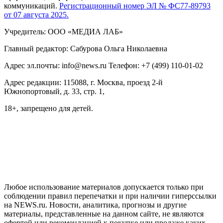
коммуникаций.
Регистрационный номер ЭЛ № ФС77-89793
от 07 августа 2025.
Учредитель: ООО «МЕДИА ЛАБ»
Главный редактор: Сабурова Ольга Николаевна
Адрес эл.почты: info@news.ru Телефон: +7 (499) 110-01-02
Адрес редакции: 115088, г. Москва, проезд 2-й
Южнопортовый, д. 33, стр. 1,
18+, запрещено для детей.
На информационном ресурсе NEWS.RU применяются
рекомендательные технологии (информационные технологии
предоставления информации на основе сбора, систематизации
и анализа сведений, относящихся к предпочтениям
пользователей сети "Интернет", находящихся на территории
Российской Федерации)
Любое использование материалов допускается только при
соблюдении правил перепечатки и при наличии гиперссылки
на NEWS.ru. Новости, аналитика, прогнозы и другие
материалы, представленные на данном сайте, не являются
офертой или рекомендацией к покупке или продаже каких-