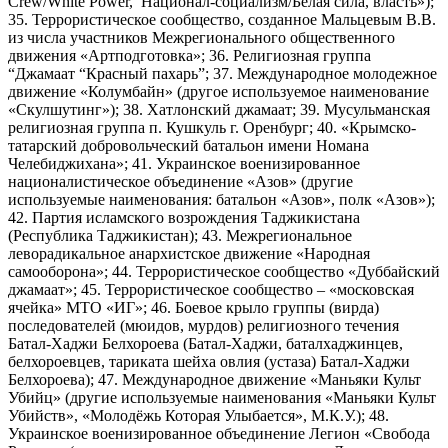
Crew/White Power, Национал-социализм/Белая сила, власть»);
35. Террористическое сообщество, созданное Мальцевым В.В.
из числа участников Межрегионального общественного
движения «Артподготовка»; 36. Религиозная группа
“Джамаат “Красный пахарь”; 37. Международное молодежное
движение «Колумбайн» (другое используемое наименование
«Скулшутинг»); 38. Хатлонский джамаат; 39. Мусульманская
религиозная группа п. Кушкуль г. Оренбург; 40. «Крымско-
татарский добровольческий батальон имени Номана
Челебиджихана»; 41. Украинское военизированное
националистическое объединение «Азов» (другие
используемые наименования: батальон «Азов», полк «Азов»);
42. Партия исламского возрождения Таджикистана
(Республика Таджикистан); 43. Межрегиональное
леворадикальное анархистское движение «Народная
самооборона»; 44. Террористическое сообщество «Дуббайский
джамаат»; 45. Террористическое сообщество – «московская
ячейка» МТО «ИГ»; 46. Боевое крыло группы (вирда)
последователей (мюидов, мурдов) религиозного течения
Батал-Хаджи Белхороева (Батал-Хаджи, баталхаджинцев,
белхороевцев, тариката шейха овлия (устаза) Батал-Хаджи
Белхороева); 47. Международное движение «Маньяки Культ
Убийц» (другие используемые наименования «Маньяки Культ
Убийств», «Молодёжь Которая Улыбается», М.К.У.); 48.
Украинское военизированное объединение Легион «Свобода