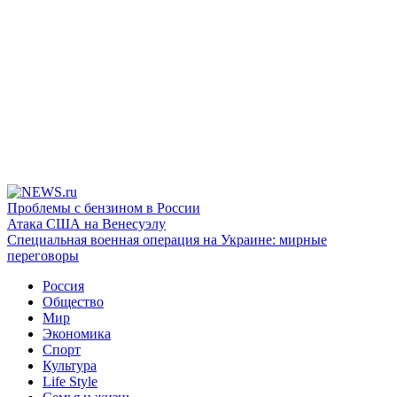
Проблемы с бензином в России
Атака США на Венесуэлу
Специальная военная операция на Украине: мирные
переговоры
Россия
Общество
Мир
Экономика
Спорт
Культура
Life Style