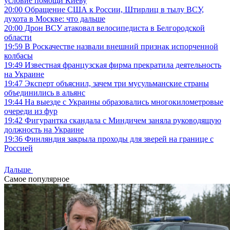
условие помощи Киеву
20:00
Обращение США к России, Штирлиц в тылу ВСУ,
духота в Москве: что дальше
20:00
Дрон ВСУ атаковал велосипедиста в Белгородской
области
19:59
В Роскачестве назвали внешний признак испорченной
колбасы
19:49
Известная французская фирма прекратила деятельность
на Украине
19:47
Эксперт объяснил, зачем три мусульманские страны
объединились в альянс
19:44
На выезде с Украины образовались многокилометровые
очереди из фур
19:42
Фигурантка скандала с Миндичем заняла руководящую
должность на Украине
19:36
Финляндия закрыла проходы для зверей на границе с
Россией
Дальше
Самое популярное