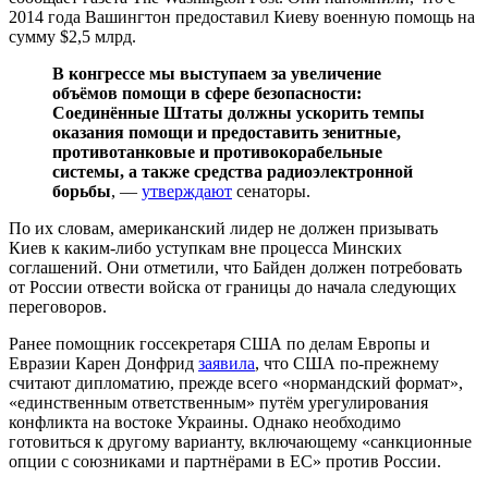
2014 года Вашингтон предоставил Киеву военную помощь на
сумму $2,5 млрд.
В конгрессе мы выступаем за увеличение
объёмов помощи в сфере безопасности:
Соединённые Штаты должны ускорить темпы
оказания помощи и предоставить зенитные,
противотанковые и противокорабельные
системы, а также средства радиоэлектронной
борьбы
, —
утверждают
сенаторы.
По их словам, американский лидер не должен призывать
Киев к каким-либо уступкам вне процесса Минских
соглашений. Они отметили, что Байден должен потребовать
от России отвести войска от границы до начала следующих
переговоров.
Ранее помощник госсекретаря США по делам Европы и
Евразии Карен Донфрид
заявила
, что США по-прежнему
считают дипломатию, прежде всего «нормандский формат»,
«единственным ответственным» путём урегулирования
конфликта на востоке Украины. Однако необходимо
готовиться к другому варианту, включающему «санкционные
опции с союзниками и партнёрами в ЕС» против России.