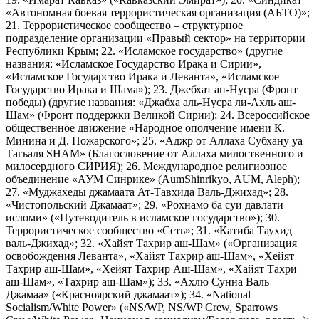
«Автономная боевая террористическая организация (АБТО)»;
21. Террористическое сообщество – структурное
подразделение организации «Правый сектор» на территории
Республики Крым; 22. «Исламское государство» (другие
названия: «Исламское Государство Ирака и Сирии»,
«Исламское Государство Ирака и Леванта», «Исламское
Государство Ирака и Шама»); 23. Джебхат ан-Нусра (Фронт
победы) (другие названия: «Джабха аль-Нусра ли-Ахль аш-
Шам» (Фронт поддержки Великой Сирии); 24. Всероссийское
общественное движение «Народное ополчение имени К.
Минина и Д. Пожарского»; 25. «Аджр от Аллаха Субхану уа
Тагьаля SHAM» (Благословение от Аллаха милоственного и
милосердного СИРИЯ); 26. Международное религиозное
объединение «АУМ Синрике» (AumShinrikyo, AUM, Aleph);
27. «Муджахеды джамаата Ат-Тавхида Валь-Джихад»; 28.
«Чистопольский Джамаат»; 29. «Рохнамо ба суи давлати
исломи» («Путеводитель в исламское государство»); 30.
Террористическое сообщество «Сеть»; 31. «Катиба Таухид
валь-Джихад»; 32. «Хайят Тахрир аш-Шам» («Организация
освобождения Леванта», «Хайят Тахрир аш-Шам», «Хейят
Тахрир аш-Шам», «Хейят Тахрир Аш-Шам», «Хайят Тахри
аш-Шам», «Тахрир аш-Шам»); 33. «Ахлю Сунна Валь
Джамаа» («Красноярский джамаат»); 34. «National
Socialism/White Power» («NS/WP, NS/WP Crew, Sparrows