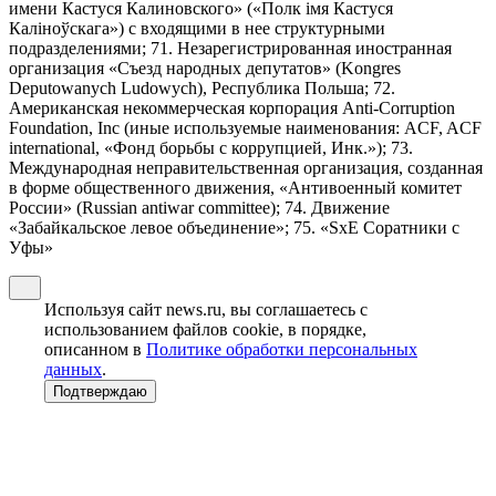
имени Кастуся Калиновского» («Полк iмя Кастуся
Калiноўскага») с входящими в нее структурными
подразделениями; 71. Незарегистрированная иностранная
организация «Съезд народных депутатов» (Kongres
Deputowanych Ludowych), Республика Польша; 72.
Американская некоммерческая корпорация Anti-Corruption
Foundation, Inc (иные используемые наименования: ACF, ACF
international, «Фонд борьбы с коррупцией, Инк.»); 73.
Международная неправительственная организация, созданная
в форме общественного движения, «Антивоенный комитет
России» (Russian antiwar committee); 74. Движение
«Забайкальское левое объединение»; 75. «SxE Соратники с
Уфы»
Используя сайт news.ru, вы соглашаетесь с
использованием файлов cookie, в порядке,
описанном в
Политике обработки персональных
данных
.
Подтверждаю