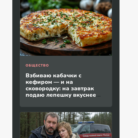
ОБЩЕСТВО
Взбиваю кабачки с
кефиром — и на
сковородку: на завтрак
подаю лепешку вкуснее
пиццы и без дрожжей