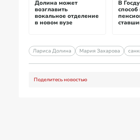
Долина может
В Госд
возглавить
способ
вокальное отделение
пенсио
в новом вузе
ставши
«схемы
Лариса Долина
Мария Захарова
санк
Поделитесь новостью