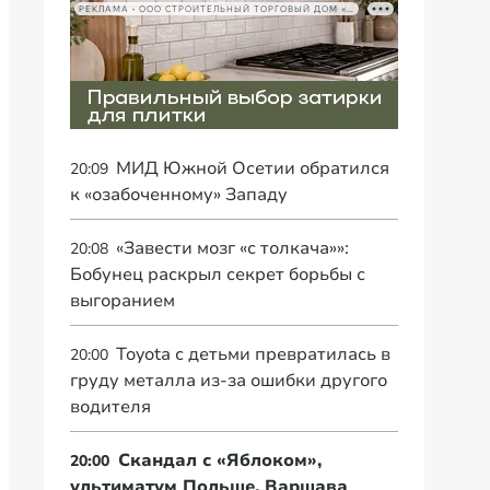
РЕКЛАМА • ООО СТРОИТЕЛЬНЫЙ ТОРГОВЫЙ ДОМ «ПЕТРОВИЧ», ИНН 7802348846
МИД Южной Осетии обратился
20:09
к «озабоченному» Западу
«Завести мозг «с толкача»»:
20:08
Бобунец раскрыл секрет борьбы с
выгоранием
Toyota с детьми превратилась в
20:00
груду металла из-за ошибки другого
водителя
Скандал с «Яблоком»,
20:00
ультиматум Польше, Варшава