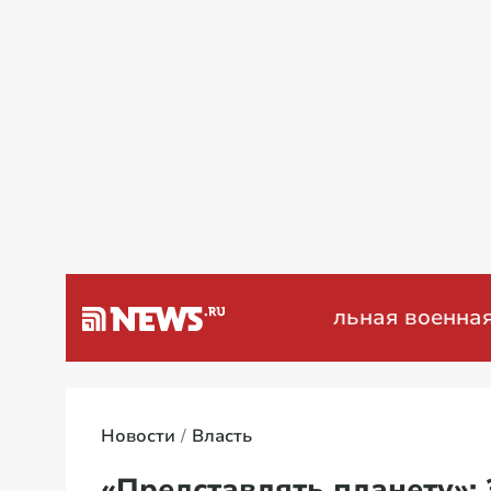
а Венесуэлу
Специальная военная опер
Новости
Власть
«Представлять планету»: