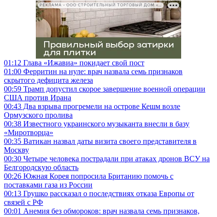
РЕКЛАМА • ООО СТРОИТЕЛЬНЫЙ ТОРГОВЫЙ ДОМ «ПЕТРОВИЧ», ИНН 7802348846
01:12
Глава «Ижавиа» покидает свой пост
01:00
Ферритин на нуле: врач назвала семь признаков
скрытого дефицита железа
00:59
Трамп допустил скорое завершение военной операции
США против Ирана
00:43
Два взрыва прогремели на острове Кешм возле
Ормузского пролива
00:38
Известного украинского музыканта внесли в базу
«Миротворца»
00:35
Ватикан назвал даты визита своего представителя в
Москву
00:30
Четыре человека пострадали при атаках дронов ВСУ на
Белгородскую область
00:26
Южная Корея попросила Британию помочь с
поставками газа из России
00:13
Грушко рассказал о последствиях отказа Европы от
связей с РФ
00:01
Анемия без обмороков: врач назвала семь признаков,