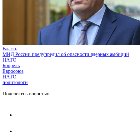
Власть
МИД России предупредил об опасности ядерных амбиций
НАТО
Боррель
Евросоюз
НАТО
политологи
Поделитесь новостью