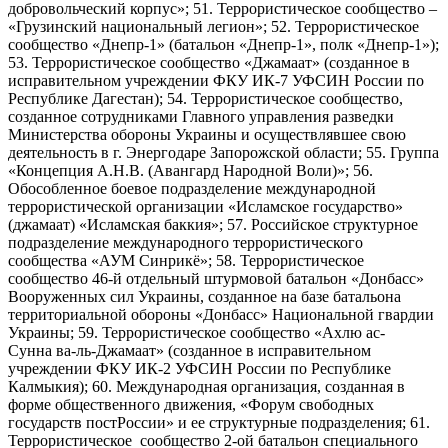
добровольческий корпус»; 51. Террористическое сообщество –
«Грузинский национальный легион»; 52. Террористическое
сообщество «Днепр-1» (батальон «Днепр-1», полк «Днепр-1»);
53. Террористическое сообщество «Джамаат» (созданное в
исправительном учреждении ФКУ ИК-7 УФСИН России по
Республике Дагестан); 54. Террористическое сообщество,
созданное сотрудниками Главного управления разведки
Министерства обороны Украины и осуществлявшее свою
деятельность в г. Энергодаре Запорожской области; 55. Группа
«Концепция А.Н.В. (Авангард Народной Воли)»; 56.
Обособленное боевое подразделение международной
террористической организации «Исламское государство»
(джамаат) «Исламская баккия»; 57. Российское структурное
подразделение международного террористического
сообщества «АУМ Синрикё»; 58. Террористическое
сообщество 46-й отдельный штурмовой батальон «Донбасс»
Вооруженных сил Украины, созданное на базе батальона
территориальной обороны «Донбасс» Национальной гвардии
Украины; 59. Террористическое сообщество «Ахлю ас-
Сунна ва-ль-Джамаат» (созданное в исправительном
учреждении ФКУ ИК-2 УФСИН России по Республике
Калмыкия); 60. Международная организация, созданная в
форме общественного движения, «Форум свободных
государств постРоссии» и ее структурные подразделения; 61.
Террористическое сообщество 2-ой батальон специального