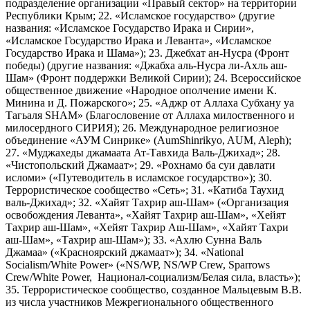
подразделение организации «Правый сектор» на территории
Республики Крым; 22. «Исламское государство» (другие
названия: «Исламское Государство Ирака и Сирии»,
«Исламское Государство Ирака и Леванта», «Исламское
Государство Ирака и Шама»); 23. Джебхат ан-Нусра (Фронт
победы) (другие названия: «Джабха аль-Нусра ли-Ахль аш-
Шам» (Фронт поддержки Великой Сирии); 24. Всероссийское
общественное движение «Народное ополчение имени К.
Минина и Д. Пожарского»; 25. «Аджр от Аллаха Субхану уа
Тагьаля SHAM» (Благословение от Аллаха милоственного и
милосердного СИРИЯ); 26. Международное религиозное
объединение «АУМ Синрике» (AumShinrikyo, AUM, Aleph);
27. «Муджахеды джамаата Ат-Тавхида Валь-Джихад»; 28.
«Чистопольский Джамаат»; 29. «Рохнамо ба суи давлати
исломи» («Путеводитель в исламское государство»); 30.
Террористическое сообщество «Сеть»; 31. «Катиба Таухид
валь-Джихад»; 32. «Хайят Тахрир аш-Шам» («Организация
освобождения Леванта», «Хайят Тахрир аш-Шам», «Хейят
Тахрир аш-Шам», «Хейят Тахрир Аш-Шам», «Хайят Тахри
аш-Шам», «Тахрир аш-Шам»); 33. «Ахлю Сунна Валь
Джамаа» («Красноярский джамаат»); 34. «National
Socialism/White Power» («NS/WP, NS/WP Crew, Sparrows
Crew/White Power, Национал-социализм/Белая сила, власть»);
35. Террористическое сообщество, созданное Мальцевым В.В.
из числа участников Межрегионального общественного