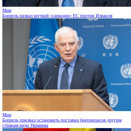
Мир
Боррель назвал шуткой «санкции» ЕС против Израиля
Мир
Боррель призвал остановить поставки боеприпасов другим
странам ради Украины