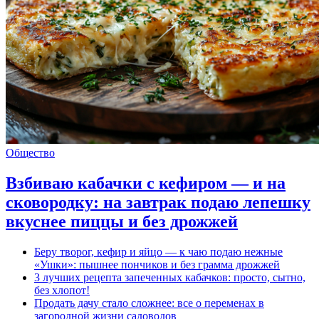
Общество
Взбиваю кабачки с кефиром — и на
сковородку: на завтрак подаю лепешку
вкуснее пиццы и без дрожжей
Беру творог, кефир и яйцо — к чаю подаю нежные
«Ушки»: пышнее пончиков и без грамма дрожжей
3 лучших рецепта запеченных кабачков: просто, сытно,
без хлопот!
Продать дачу стало сложнее: все о переменах в
загородной жизни садоводов