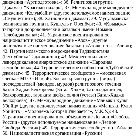
движения «Артподготовка»; 36. Религиозная группа
“Джамаат “Красный пахарь”; 37. Международное молодежное
движение «Колумбайн» (другое используемое наименование
«Скулшутинг»); 38. Хатлонский джамаат; 39. Мусульманская
религиозная группа п. Кушкуль г. Оренбург; 40. «Крымско-
татарский добровольческий батальон имени Номана
Челебиджихана»; 41. Украинское военизированное
националистическое объединение «Азов» (другие
используемые наименования: батальон «Азов», полк «Азов»);
42. Партия исламского возрождения Таджикистана
(Республика Таджикистан); 43. Межрегиональное
леворадикальное анархистское движение «Народная
самооборона»; 44. Террористическое сообщество «Дуббайский
джамаат»; 45. Террористическое сообщество – «московская
ячейка» МТО «ИГ»; 46. Боевое крыло группы (вирда)
последователей (мюидов, мурдов) религиозного течения
Батал-Хаджи Белхороева (Батал-Хаджи, баталхаджинцев,
белхороевцев, тариката шейха овлия (устаза) Батал-Хаджи
Белхороева); 47. Международное движение «Маньяки Культ
Убийц» (другие используемые наименования «Маньяки Культ
Убийств», «Молодёжь Которая Улыбается», М.К.У.); 48.
Украинское военизированное объединение Легион «Свобода
России» (другое используемое наименование «Легион
Свобода России»); 49. Террористическое сообщество «Айдар»;
50. Националистическая организация «Русский