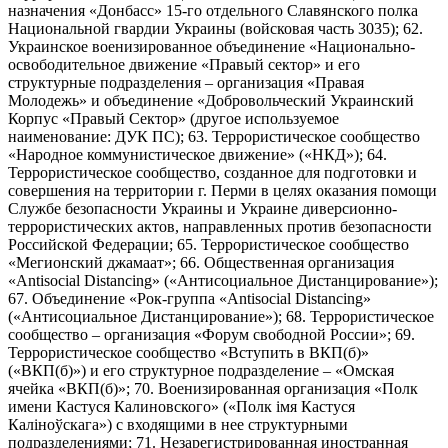
назначения «Донбасс» 15-го отдельного Славянского полка
Национальной гвардии Украины (войсковая часть 3035); 62.
Украинское военизированное объединение «Национально-
освободительное движение «Правый сектор» и его
структурные подразделения – организация «Правая
Молодежь» и объединение «Добровольческий Украинский
Корпус «Правый Сектор» (другое используемое
наименование: ДУК ПС); 63. Террористическое сообщество
«Народное коммунистическое движение» («НКД»); 64.
Террористическое сообщество, созданное для подготовки и
совершения на территории г. Перми в целях оказания помощи
Службе безопасности Украины и Украине диверсионно-
террористических актов, направленных против безопасности
Российской Федерации; 65. Террористическое сообщество
«Мегионский джамаат»; 66. Общественная организация
«Antisocial Distancing» («Антисоциальное Дистанцирование»);
67. Объединение «Рок-группа «Antisocial Distancing»
(«Антисоциальное Дистанцирование»); 68. Террористическое
сообщество – организация «Форум свободной России»; 69.
Террористическое сообщество «Вступить в ВКП(б)»
(«ВКП(б)») и его структурное подразделение – «Омская
ячейка «ВКП(б)»; 70. Военизированная организация «Полк
имени Кастуся Калиновского» («Полк iмя Кастуся
Калiноўскага») с входящими в нее структурными
подразделениями; 71. Незарегистрированная иностранная