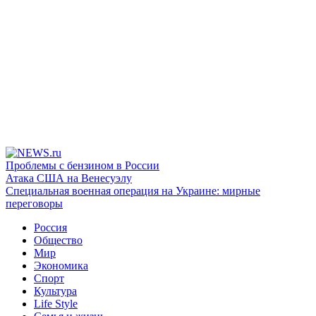
Проблемы с бензином в России
Атака США на Венесуэлу
Специальная военная операция на Украине: мирные
переговоры
Россия
Общество
Мир
Экономика
Спорт
Культура
Life Style