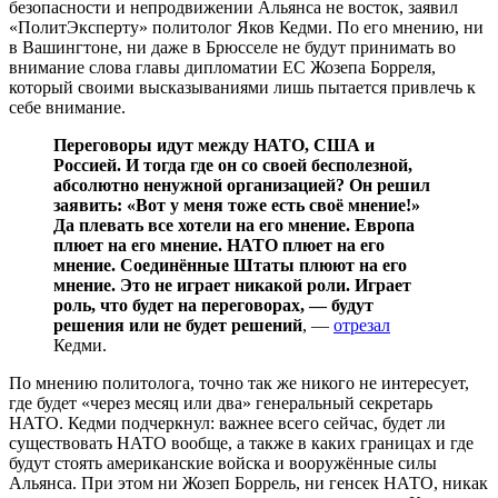
безопасности и непродвижении Альянса не восток, заявил
«ПолитЭксперту» политолог Яков Кедми. По его мнению, ни
в Вашингтоне, ни даже в Брюсселе не будут принимать во
внимание слова главы дипломатии ЕС Жозепа Борреля,
который своими высказываниями лишь пытается привлечь к
себе внимание.
Переговоры идут между НАТО, США и
Россией. И тогда где он со своей бесполезной,
абсолютно ненужной организацией? Он решил
заявить: «Вот у меня тоже есть своё мнение!»
Да плевать все хотели на его мнение. Европа
плюет на его мнение. НАТО плюет на его
мнение. Соединённые Штаты плюют на его
мнение. Это не играет никакой роли. Играет
роль, что будет на переговорах, — будут
решения или не будет решений
, —
отрезал
Кедми.
По мнению политолога, точно так же никого не интересует,
где будет «через месяц или два» генеральный секретарь
НАТО. Кедми подчеркнул: важнее всего сейчас, будет ли
существовать НАТО вообще, а также в каких границах и где
будут стоять американские войска и вооружённые силы
Альянса. При этом ни Жозеп Боррель, ни генсек НАТО, никак