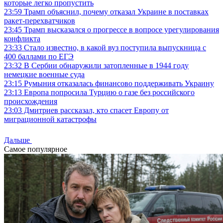
которые легко пропустить
23:59
Трамп объяснил, почему отказал Украине в поставках
ракет-перехватчиков
23:45
Трамп высказался о прогрессе в вопросе урегулирования
конфликта
23:33
Стало известно, в какой вуз поступила выпускница с
400 баллами по ЕГЭ
23:32
В Сербии обнаружили затопленные в 1944 году
немецкие военные суда
23:15
Румыния отказалась финансово поддерживать Украину
23:13
Европа попросила Турцию о газе без российского
происхождения
23:03
Дмитриев рассказал, кто спасет Европу от
миграционной катастрофы
Дальше
Самое популярное