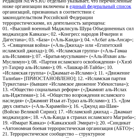
Редакция NEWS.RU отдельно указывает, что перечисленные
ниже организации включены в
единый федеральный список
организаций, признанных в соответствии с
законодательством Российской Федерации
террористическими, их деятельность запрещена:
01. «Высший военный Маджлисуль Шура Объединенных сил
моджахедов Кавказа»; 02. «Конгресс народов Ичкерии и
Дагестана»; 03. «База» («Аль-Каида»); 04. «Асбат аль-Ансар»;
5. «Священная война» («Аль-Джихад» или «Египетский
исламский джихад»); 06. «Исламская группа» («Аль-Гамаа
аль-Исламия»); 07. «Братья-мусульмане» («Аль-Ихван аль-
Муслимун»); 08. «Партия исламского освобождения» («Хизб
ут-Тахрир аль-Ислами»); 09. «Лашкар-И-Тайба»; 10.
«Исламская группа» («Джамаат-и-Ислами»); 11. «Движение
Талибан» [ПРИОСТАНОВЛЕНО]; 12. «Исламская партия
Туркестана» (бывшее «Исламское движение Узбекистана»);
13. «Общество социальных реформ» («Джамият аль-Ислах
аль-Иджтимаи»); 14. «Общество возрождения исламского
наследия» («Джамият Ихья ат-Тураз аль-Ислами»); 15. «Дом
двух святых» («Аль-Харамейн»); 16. «Джунд аш-Шам»
(Войско Великой Сирии); 17. «Исламский джихад – Джамаат
моджахедов»; 18. «Аль-Каида в странах исламского Магриба»;
19. «Имарат Кавказ» («Кавказский Эмират»); 20. «Синдикат
«Автономная боевая террористическая организация (АБТО)»;
21. Террористическое сообщество – структурное