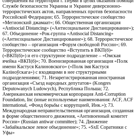
совершения на территории г. Перми в целях оказания помощи
Службе безопасности Украины и Украине диверсионно-
террористических актов, направленных против безопасности
Российской Федерации; 65. Террористическое сообщество
«Мегионский джамаат»; 66. Общественная организация
«Antisocial Distancing» («Антисоциальное Дистанцирование»);
67. Объединение «Рок-группа «Antisocial Distancing»
(«Антисоциальное Дистанцирование»); 68. Террористическое
сообщество – организация «Форум свободной России»; 69.
Террористическое сообщество «Вступить в ВКП(б)»
(«ВКП(б)») и его структурное подразделение – «Омская
ячейка «ВКП(б)»; 70. Военизированная организация «Полк
имени Кастуся Калиновского» («Полк iмя Кастуся
Калiноўскага») с входящими в нее структурными
подразделениями; 71. Незарегистрированная иностранная
организация «Съезд народных депутатов» (Kongres
Deputowanych Ludowych), Республика Польша; 72.
Американская некоммерческая корпорация Anti-Corruption
Foundation, Inc (иные используемые наименования: ACF, ACF
international, «Фонд борьбы с коррупцией, Инк.»); 73.
Международная неправительственная организация, созданная
в форме общественного движения, «Антивоенный комитет
России» (Russian antiwar committee); 74. Движение
«Забайкальское левое объединение»; 75. «SxE Соратники с
Уфы»