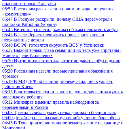
опасности ночью 7 августа
05:53
Россиянам рассказали о новом порядке получения
«коммуналки»
05:47
В Госдуме раскрыли, почему США пересмотрели
поставки Patriot на Украину
05:45
Ветеринар ответил, каким собакам нельзя есть арбуз
05:43
В деле Лерчек появились новые фигуранты и
неожиданные детали
05:40
ВС РФ готовятся окружить ВСУ у Устиновки
05:32
Выжил только глава семьи или их тела уже спрятаны?
Новое о деле Усольцевых
05:30
Нутрициолог ответила, стоит ли давать арбуз и дыню
детям
05:20
Россиянам назвали первые признаки образования
тромбов
05:19
В МИД РФ объяснили, почему Запад не осуждает
действия Киева
05:15
Родителям ответили, какие игрушки для ванны купить
маленькому ребенку
05:12
Минздрав изменил правила наблюдения за
беременными в России
05:03
Трампа «свела с ума» утечка данных о боеприпасах
05:00
Дизайнер назвала главную ошибку при выборе обоев
04:45
В Туве произошло мощное землетрясение на границе с
Монголией