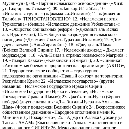
Муслимун»); 08. «Партия исламского освобождения» («Хизб
ут-Тахрир аль-Ислами»); 09. «Лашкар-И-Тайба»; 10.
«Исламская группа» («Джамаат-и-Ислами»); 11. «Движение
Талибан» [ПРИОСТАНОВЛЕНО]; 12. «Исламская партия
Туркестана» (бывшее «Исламское движение Узбекистана»);
13. «Общество социальных реформ» («Джамият аль-Ислах
аль-Иджтимаи»); 14. «Общество возрождения исламского
наследия» («Джамият Ихья ат-Тураз аль-Ислами»); 15. «Дом
двух святых» («Аль-Харамейн»); 16. «Джунд аш-Шам»
(Войско Великой Сирии); 17. «Исламский джихад – Джамаат
моджахедов»; 18. «Аль-Каида в странах исламского Магриба»;
19. «Имарат Кавказ» («Кавказский Эмират»); 20. «Синдикат
«Автономная боевая террористическая организация (АБТО)»;
21. Террористическое сообщество – структурное
подразделение организации «Правый сектор» на территории
Республики Крым; 22. «Исламское государство» (другие
названия: «Исламское Государство Ирака и Сирии»,
«Исламское Государство Ирака и Леванта», «Исламское
Государство Ирака и Шама»); 23. Джебхат ан-Нусра (Фронт
победы) (другие названия: «Джабха аль-Нусра ли-Ахль аш-
Шам» (Фронт поддержки Великой Сирии); 24. Всероссийское
общественное движение «Народное ополчение имени К.
Минина и Д. Пожарского»; 25. «Аджр от Аллаха Субхану уа
Тагьаля SHAM» (Благословение от Аллаха милоственного и
милосердного СИРИЯ); 26. Международное религиозное