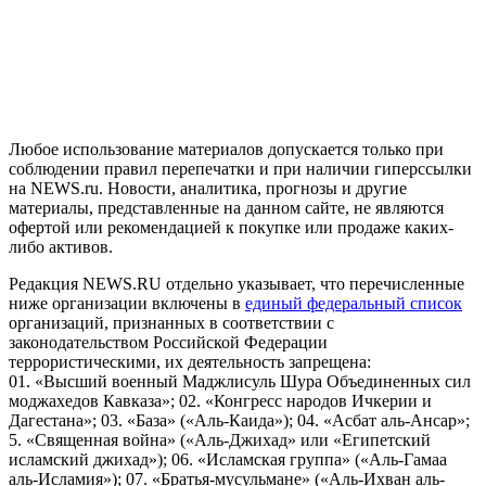
На информационном ресурсе NEWS.RU применяются
рекомендательные технологии (информационные технологии
предоставления информации на основе сбора, систематизации
и анализа сведений, относящихся к предпочтениям
пользователей сети "Интернет", находящихся на территории
Российской Федерации)
Любое использование материалов допускается только при
соблюдении правил перепечатки и при наличии гиперссылки
на NEWS.ru. Новости, аналитика, прогнозы и другие
материалы, представленные на данном сайте, не являются
офертой или рекомендацией к покупке или продаже каких-
либо активов.
Редакция NEWS.RU отдельно указывает, что перечисленные
ниже организации включены в
единый федеральный список
организаций, признанных в соответствии с
законодательством Российской Федерации
террористическими, их деятельность запрещена:
01. «Высший военный Маджлисуль Шура Объединенных сил
моджахедов Кавказа»; 02. «Конгресс народов Ичкерии и
Дагестана»; 03. «База» («Аль-Каида»); 04. «Асбат аль-Ансар»;
5. «Священная война» («Аль-Джихад» или «Египетский
исламский джихад»); 06. «Исламская группа» («Аль-Гамаа
аль-Исламия»); 07. «Братья-мусульмане» («Аль-Ихван аль-