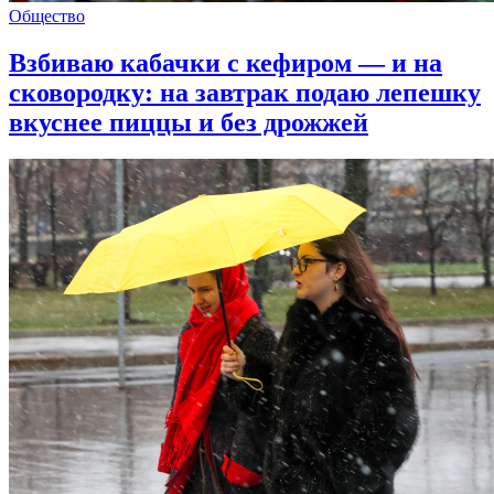
Общество
Взбиваю кабачки с кефиром — и на
сковородку: на завтрак подаю лепешку
вкуснее пиццы и без дрожжей