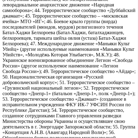
леворадикальное анархистское движение «Народная
самооборона»; 44. Террористическое сообщество «Дуббайский
джамаат»; 45. Террористическое сообщество – «московская
ячейка» МТО «ИГ»; 46. Боевое крыло группы (вирда)
последователей (мюидов, мурдов) религиозного течения
Батал-Хаджи Белхороева (Батал-Хаджи, баталхаджинцев,
белхороевцев, тариката шейха овлия (устаза) Батал-Хаджи
Белхороева); 47. Международное движение «Маньяки Культ
Убийц» (другие используемые наименования «Маньяки Культ
Убийств», «Молодёжь Которая Улыбается», М.К.У.); 48.
Украинское военизированное объединение Легион «Свобода
России» (другое используемое наименование «Легион
Свобода России»); 49. Террористическое сообщество «Айдар»;
50. Националистическая организация «Русский
добровольческий корпус»; 51. Террористическое сообщество –
«Грузинский национальный легион»; 52. Террористическое
сообщество «Днепр-1» (батальон «Днепр-1», полк «Днепр-1»);
53. Террористическое сообщество «Джамаат» (созданное в
исправительном учреждении ФКУ ИК-7 УФСИН России по
Республике Дагестан); 54. Террористическое сообщество,
созданное сотрудниками Главного управления разведки
Министерства обороны Украины и осуществлявшее свою
деятельность в г. Энергодаре Запорожской области; 55. Группа
«Концепция А.Н.В. (Авангард Народной Воли)»; 56.
Обособленное боевое подразделение международной