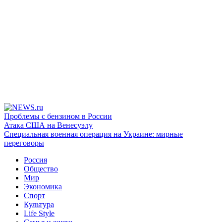
Проблемы с бензином в России
Атака США на Венесуэлу
Специальная военная операция на Украине: мирные
переговоры
Россия
Общество
Мир
Экономика
Спорт
Культура
Life Style