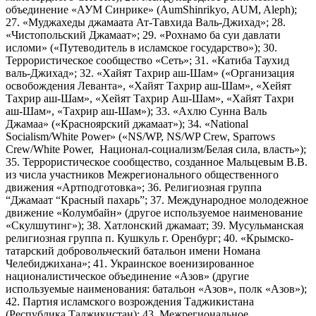
объединение «АУМ Синрике» (AumShinrikyo, AUM, Aleph);
27. «Муджахеды джамаата Ат-Тавхида Валь-Джихад»; 28.
«Чистопольский Джамаат»; 29. «Рохнамо ба суи давлати
исломи» («Путеводитель в исламское государство»); 30.
Террористическое сообщество «Сеть»; 31. «Катиба Таухид
валь-Джихад»; 32. «Хайят Тахрир аш-Шам» («Организация
освобождения Леванта», «Хайят Тахрир аш-Шам», «Хейят
Тахрир аш-Шам», «Хейят Тахрир Аш-Шам», «Хайят Тахри
аш-Шам», «Тахрир аш-Шам»); 33. «Ахлю Сунна Валь
Джамаа» («Красноярский джамаат»); 34. «National
Socialism/White Power» («NS/WP, NS/WP Crew, Sparrows
Crew/White Power, Национал-социализм/Белая сила, власть»);
35. Террористическое сообщество, созданное Мальцевым В.В.
из числа участников Межрегионального общественного
движения «Артподготовка»; 36. Религиозная группа
“Джамаат “Красный пахарь”; 37. Международное молодежное
движение «Колумбайн» (другое используемое наименование
«Скулшутинг»); 38. Хатлонский джамаат; 39. Мусульманская
религиозная группа п. Кушкуль г. Оренбург; 40. «Крымско-
татарский добровольческий батальон имени Номана
Челебиджихана»; 41. Украинское военизированное
националистическое объединение «Азов» (другие
используемые наименования: батальон «Азов», полк «Азов»);
42. Партия исламского возрождения Таджикистана
(Республика Таджикистан); 43. Межрегиональное