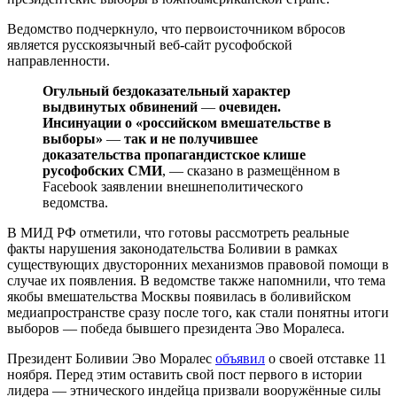
Ведомство подчеркнуло, что первоисточником вбросов
является русскоязычный веб-сайт русофобской
направленности.
Огульный бездоказательный характер
выдвинутых обвинений
—
очевиден.
Инсинуации о «российском вмешательстве в
выборы»
—
так и не получившее
доказательства пропагандистское клише
русофобских СМИ
, — сказано в размещённом в
Facebook заявлении внешнеполитического
ведомства.
В МИД РФ отметили, что готовы рассмотреть реальные
факты нарушения законодательства Боливии в рамках
существующих двусторонних механизмов правовой помощи в
случае их появления. В ведомстве также напомнили, что тема
якобы вмешательства Москвы появилась в боливийском
медиапространстве сразу после того, как стали понятны итоги
выборов — победа бывшего президента Эво Моралеса.
Президент Боливии Эво Моралес
объявил
о своей отставке 11
ноября. Перед этим оставить свой пост первого в истории
лидера — этнического индейца призвали вооружённые силы