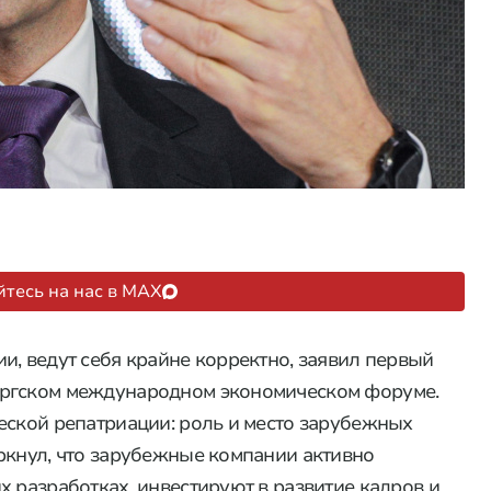
тесь на нас в MAX
и, ведут себя крайне корректно, заявил первый
ургском международном экономическом форуме.
еской репатриации: роль и место зарубежных
ркнул, что зарубежные компании активно
х разработках, инвестируют в развитие кадров и