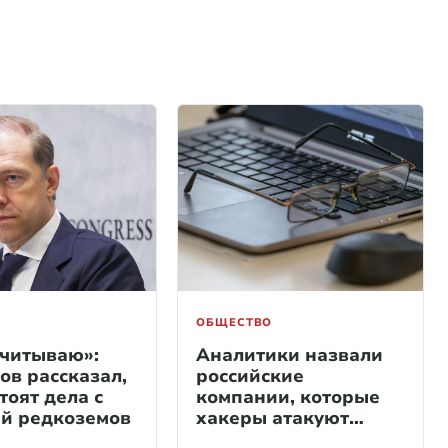
ОБЩЕСТВО
считываю»:
Аналитики назвали
ов рассказал,
российские
тоят дела с
компании, которые
й редкоземов
хакеры атакуют
через почту