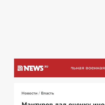
а Венесуэлу
Специальная военная опер
Новости
Власть
Мантуров дал оценку ин