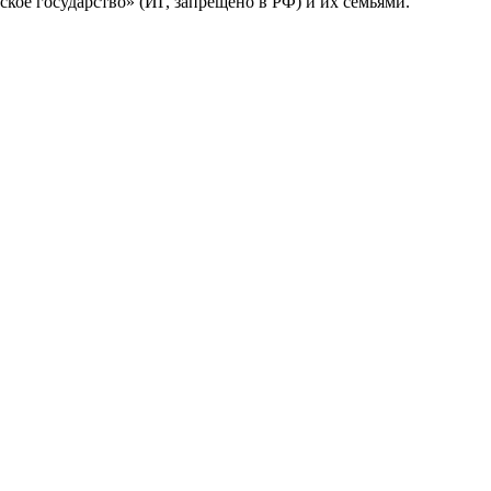
кое государство» (ИГ, запрещено в РФ) и их семьями.