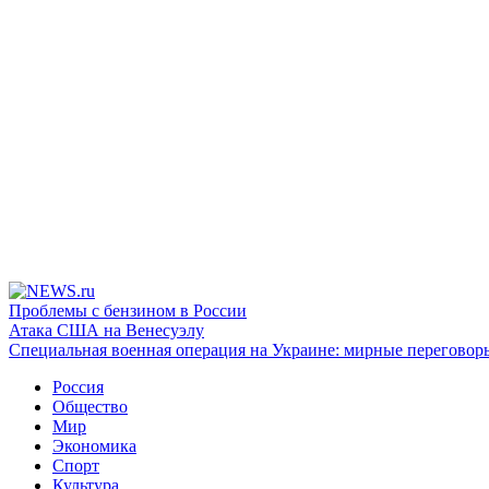
Проблемы с бензином в России
Атака США на Венесуэлу
Специальная военная операция на Украине: мирные переговор
Россия
Общество
Мир
Экономика
Спорт
Культура