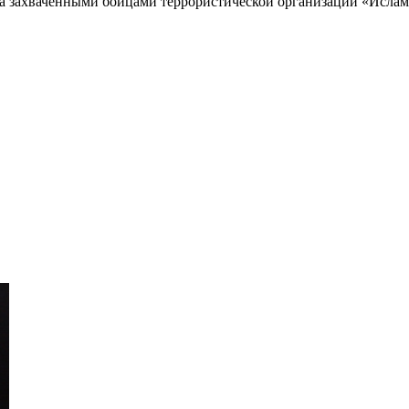
за захваченными бойцами террористической организации «Исламс