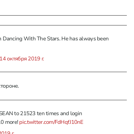
n Dancing With The Stars. He has always been
14 октября 2019 г.
стороне.
t SEAN to 21523 ten times and login
10 more!
pic.twitter.com/FdHqfJ10nE
019 г.