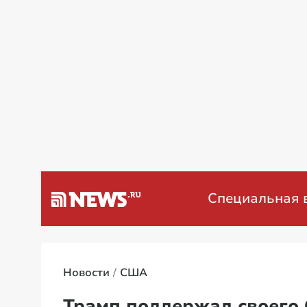
а Венесуэлу
Специальная военна
Новости
США
Трамп поддержал своего 