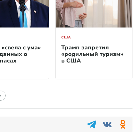
США
 «свела с ума»
Трамп запретил
 данных о
«родильный туризм»
пасах
в США
А