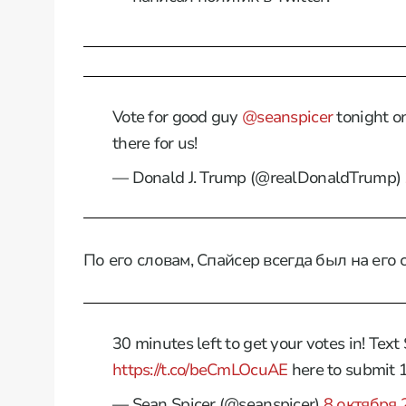
Vote for good guy
@seanspicer
tonight o
there for us!
— Donald J. Trump (@realDonaldTrump)
По его словам, Спайсер всегда был на его 
30 minutes left to get your votes in! Tex
https://t.co/beCmLOcuAE
here to submit 
— Sean Spicer (@seanspicer)
8 октября 2