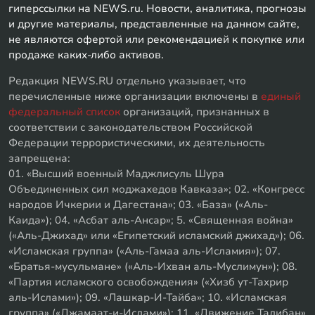
гиперссылки на NEWS.ru. Новости, аналитика, прогнозы
и другие материалы, представленные на данном сайте,
не являются офертой или рекомендацией к покупке или
продаже каких-либо активов.
Редакция NEWS.RU отдельно указывает, что
перечисленные ниже организации включены в
единый
федеральный список
организаций, признанных в
соответствии с законодательством Российской
Федерации террористическими, их деятельность
запрещена:
01. «Высший военный Маджлисуль Шура
Объединенных сил моджахедов Кавказа»; 02. «Конгресс
народов Ичкерии и Дагестана»; 03. «База» («Аль-
Каида»); 04. «Асбат аль-Ансар»; 5. «Священная война»
(«Аль-Джихад» или «Египетский исламский джихад»); 06.
«Исламская группа» («Аль-Гамаа аль-Исламия»); 07.
«Братья-мусульмане» («Аль-Ихван аль-Муслимун»); 08.
«Партия исламского освобождения» («Хизб ут-Тахрир
аль-Ислами»); 09. «Лашкар-И-Тайба»; 10. «Исламская
группа» («Джамаат-и-Ислами»); 11. «Движение Талибан»