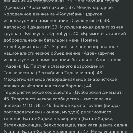
движения «Артподготовка»; 36. Религиозная группа
“Джамаат “Красный пахарь”; 37. Международное
молодежное движение «Колумбайн» (другое
используемое наименование «Скулшутинг»); 38.
Хатлонский джамаат; 39. Мусульманская религиозная
группа п. Кушкуль г. Оренбург; 40. «Крымско-татарский
добровольческий батальон имени Номана
Челебиджихана»; 41. Украинское военизированное
националистическое объединение «Азов» (другие
используемые наименования: батальон «Азов», полк
«Азов»); 42. Партия исламского возрождения
Таджикистана (Республика Таджикистан); 43.
Межрегиональное леворадикальное анархистское
движение «Народная самооборона»; 44.
Террористическое сообщество «Дуббайский джамаат»;
45. Террористическое сообщество – «московская
ячейка» МТО «ИГ»; 46. Боевое крыло группы (вирда)
последователей (мюидов, мурдов) религиозного
течения Батал-Хаджи Белхороева (Батал-Хаджи,
баталхаджинцев, белхороевцев, тариката шейха овлия
(устаза) Батал-Хаджи Белхороева); 47. Международное