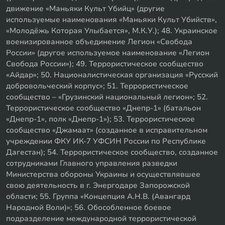
движение «Маньяки Культ Убийц» (другие
используемые наименования «Маньяки Культ Убийств»,
«Молодёжь Которая Улыбается», М.К.У.); 48. Украинское
военизированное объединение Легион «Свобода
России» (другое используемое наименование «Легион
Свобода России»); 49. Террористическое сообщество
«Айдар»; 50. Националистическая организация «Русский
добровольческий корпус»; 51. Террористическое
сообщество – «Грузинский национальный легион»; 52.
Террористическое сообщество «Днепр-1» (батальон
«Днепр-1», полк «Днепр-1»); 53. Террористическое
сообщество «Джамаат» (созданное в исправительном
учреждении ФКУ ИК-7 УФСИН России по Республике
Дагестан); 54. Террористическое сообщество, созданное
сотрудниками Главного управления разведки
Министерства обороны Украины и осуществлявшее
свою деятельность в г. Энергодаре Запорожской
области; 55. Группа «Концепция А.Н.В. (Авангард
Народной Воли)»; 56. Обособленное боевое
подразделение международной террористической