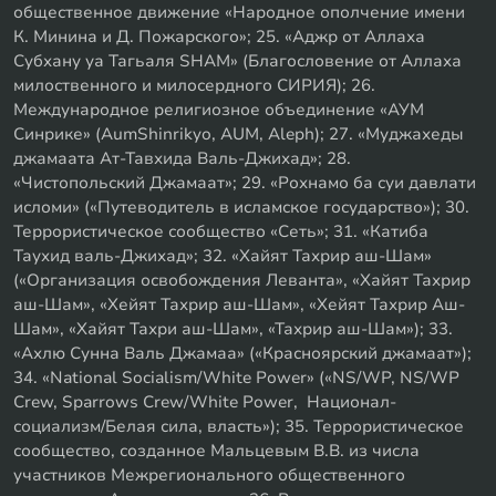
общественное движение «Народное ополчение имени
К. Минина и Д. Пожарского»; 25. «Аджр от Аллаха
Субхану уа Тагьаля SHAM» (Благословение от Аллаха
милоственного и милосердного СИРИЯ); 26.
Международное религиозное объединение «АУМ
Синрике» (AumShinrikyo, AUM, Aleph); 27. «Муджахеды
джамаата Ат-Тавхида Валь-Джихад»; 28.
«Чистопольский Джамаат»; 29. «Рохнамо ба суи давлати
исломи» («Путеводитель в исламское государство»); 30.
Террористическое сообщество «Сеть»; 31. «Катиба
Таухид валь-Джихад»; 32. «Хайят Тахрир аш-Шам»
(«Организация освобождения Леванта», «Хайят Тахрир
аш-Шам», «Хейят Тахрир аш-Шам», «Хейят Тахрир Аш-
Шам», «Хайят Тахри аш-Шам», «Тахрир аш-Шам»); 33.
«Ахлю Сунна Валь Джамаа» («Красноярский джамаат»);
34. «National Socialism/White Power» («NS/WP, NS/WP
Crew, Sparrows Crew/White Power, Национал-
социализм/Белая сила, власть»); 35. Террористическое
сообщество, созданное Мальцевым В.В. из числа
участников Межрегионального общественного