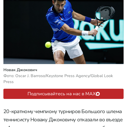
Новак Джокович
Фото: Oscar J. Barroso/Keystone Press Agency/Global Look
Press
Подписывайтесь на нас в MAX
20-кратному чемпиону турниров Большого шлема
теннисисту Новаку Джоковичу отказали во въезде