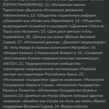
[ПРИОСТАНОВЛЕНО]; 12. «Исламская партия
Туркестана» (бывшее «Исламское движение
Узбекистана»); 13. «Общество социальных реформ»
(«Джамият аль-Ислах аль-Иджтимаи»); 14. «Общество
возрождения исламского наследия» («Джамият Ихья ат-
Тураз аль-Ислами»); 15. «Дом двух святых» («Аль-
Харамейн»); 16. «Джунд аш-Шам» (Войско Великой
Сирии); 17. «Исламский джихад – Джамаат моджахедов»;
18. «Аль-Каида в странах исламского Магриба»; 19.
«Имарат Кавказ» («Кавказский Эмират»); 20. «Синдикат
«Автономная боевая террористическая организация
(АБТО)»; 21. Террористическое сообщество –
структурное подразделение организации «Правый
сектор» на территории Республики Крым; 22.
«Исламское государство» (другие названия: «Исламское
Государство Ирака и Сирии», «Исламское Государство
Ирака и Леванта», «Исламское Государство Ирака и
Шама»); 23. Джебхат ан-Нусра (Фронт победы) (другие
названия: «Джабха аль-Нусра ли-Ахль аш-Шам» (Фронт
поддержки Великой Сирии); 24. Всероссийское