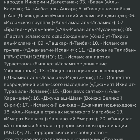
народов Ичкерии и Дагестана»; 03. «База» («Аль-
Каида»); 04. «Асбат аль-Ансар»; 5. «Священная война»
(«Аль-Джихад» или «Египетский исламский джихад»); 06.
«Исламская группа» («Аль-Гамаа аль-Исламия»); 07.
«Братья-мусульмане» («Аль-Ихван аль-Муслимун»); 08.
«Партия исламского освобождения» («Хизб ут-Тахрир
аль-Ислами»); 09. «Лашкар-И-Тайба»; 10. «Исламская
группа» («Джамаат-и-Ислами»); 11. «Движение Талибан»
[ПРИОСТАНОВЛЕНО]; 12. «Исламская партия
Туркестана» (бывшее «Исламское движение
Узбекистана»); 13. «Общество социальных реформ»
(«Джамият аль-Ислах аль-Иджтимаи»); 14. «Общество
возрождения исламского наследия» («Джамият Ихья ат-
Тураз аль-Ислами»); 15. «Дом двух святых» («Аль-
Харамейн»); 16. «Джунд аш-Шам» (Войско Великой
Сирии); 17. «Исламский джихад – Джамаат моджахедов»;
18. «Аль-Каида в странах исламского Магриба»; 19.
«Имарат Кавказ» («Кавказский Эмират»); 20. «Синдикат
«Автономная боевая террористическая организация
(АБТО)»; 21. Террористическое сообщество –
структурное подразделение организации «Правый