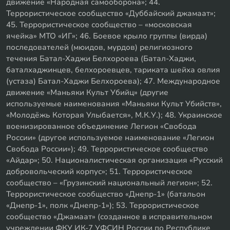
движение «Народная самооборона»; 44.
Террористическое сообщество «Дуббайский джамаат»;
45. Террористическое сообщество – «московская
ячейка» МТО «ИГ»; 46. Боевое крыло группы (вирда)
последователей (мюидов, мурдов) религиозного
течения Батал-Хаджи Белхороева (Батал-Хаджи,
баталхаджинцев, белхороевцев, тариката шейха овлия
(устаза) Батал-Хаджи Белхороева); 47. Международное
движение «Маньяки Культ Убийц» (другие
используемые наименования «Маньяки Культ Убийств»,
«Молодёжь Которая Улыбается», М.К.У.); 48. Украинское
военизированное объединение Легион «Свобода
России» (другое используемое наименование «Легион
Свобода России»); 49. Террористическое сообщество
«Айдар»; 50. Националистическая организация «Русский
добровольческий корпус»; 51. Террористическое
сообщество – «Грузинский национальный легион»; 52.
Террористическое сообщество «Днепр-1» (батальон
«Днепр-1», полк «Днепр-1»); 53. Террористическое
сообщество «Джамаат» (созданное в исправительном
учреждении ФКУ ИК-7 УФСИН России по Республике