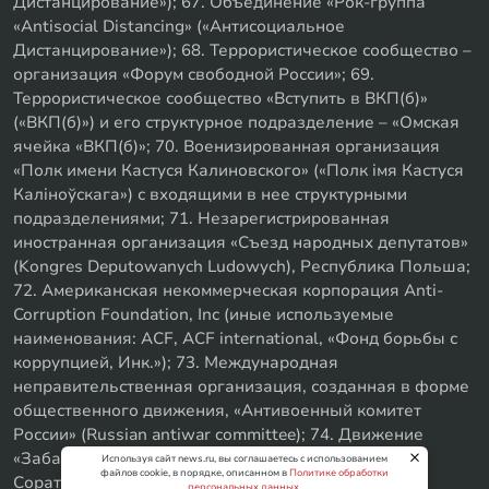
Дистанцирование»); 67. Объединение «Рок-группа
«Antisocial Distancing» («Антисоциальное
Дистанцирование»); 68. Террористическое сообщество –
организация «Форум свободной России»; 69.
Террористическое сообщество «Вступить в ВКП(б)»
(«ВКП(б)») и его структурное подразделение – «Омская
ячейка «ВКП(б)»; 70. Военизированная организация
«Полк имени Кастуся Калиновского» («Полк iмя Кастуся
Калiноўскага») с входящими в нее структурными
подразделениями; 71. Незарегистрированная
иностранная организация «Съезд народных депутатов»
(Kongres Deputowanych Ludowych), Республика Польша;
72. Американская некоммерческая корпорация Anti-
Corruption Foundation, Inc (иные используемые
наименования: ACF, ACF international, «Фонд борьбы с
коррупцией, Инк.»); 73. Международная
неправительственная организация, созданная в форме
общественного движения, «Антивоенный комитет
России» (Russian antiwar committee); 74. Движение
«Забайкальское левое объединение»; 75. «SxE
Используя сайт news.ru, вы соглашаетесь с использованием
файлов cookie, в порядке, описанном в
Политике обработки
Соратники с Уфы»
персональных данных
.