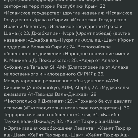
сектор» на территории Республики Крым; 22.
«Исламское государство» (другие названия: «Исламское
Государство Ирака и Сирии», «Исламское Государство
Ирака и Леванта», «Исламское Государство Ирака и
Шама»); 23. Джебхат ан-Нусра (Фронт победы) (другие
названия: «Джабха аль-Нусра ли-Ахль аш-Шам» (Фронт
поддержки Великой Сирии); 24. Всероссийское
общественное движение «Народное ополчение имени
К. Минина и Д. Пожарского»; 25. «Аджр от Аллаха
Субхану уа Тагьаля SHAM» (Благословение от Аллаха
милоственного и милосердного СИРИЯ); 26.
Международное религиозное объединение «АУМ
Синрике» (AumShinrikyo, AUM, Aleph); 27. «Муджахеды
джамаата Ат-Тавхида Валь-Джихад»; 28.
«Чистопольский Джамаат»; 29. «Рохнамо ба суи давлати
исломи» («Путеводитель в исламское государство»); 30.
Террористическое сообщество «Сеть»; 31. «Катиба
Таухид валь-Джихад»; 32. «Хайят Тахрир аш-Шам»
(«Организация освобождения Леванта», «Хайят Тахрир
аш-Шам», «Хейят Тахрир аш-Шам», «Хейят Тахрир Аш-