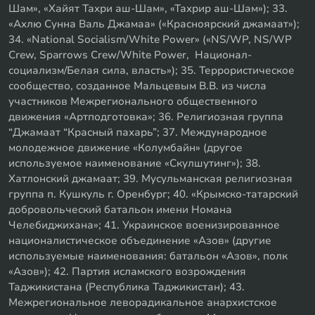
Шам», «Хайят Тахри аш-Шам», «Тахрир аш-Шам»); 33.
«Ахлю Сунна Валь Джамаа» («Красноярский джамаат»);
34. «National Socialism/White Power» («NS/WP, NS/WP
Crew, Sparrows Crew/White Power, Национал-
социализм/Белая сила, власть»); 35. Террористическое
сообщество, созданное Мальцевым В.В. из числа
участников Межрегионального общественного
движения «Артподготовка»; 36. Религиозная группа
“Джамаат “Красный пахарь”; 37. Международное
молодежное движение «Колумбайн» (другое
используемое наименование «Скулшутинг»); 38.
Хатлонский джамаат; 39. Мусульманская религиозная
группа п. Кушкуль г. Оренбург; 40. «Крымско-татарский
добровольческий батальон имени Номана
Челебиджихана»; 41. Украинское военизированное
националистическое объединение «Азов» (другие
используемые наименования: батальон «Азов», полк
«Азов»); 42. Партия исламского возрождения
Таджикистана (Республика Таджикистан); 43.
Межрегиональное леворадикальное анархистское