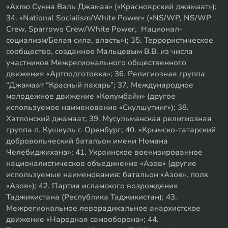
«Ахлю Сунна Валь Джамаа» («Красноярский джамаат»);
34. «National Socialism/White Power» («NS/WP, NS/WP
Crew, Sparrows Crew/White Power, Национал-
социализм/Белая сила, власть»); 35. Террористическое
сообщество, созданное Мальцевым В.В. из числа
участников Межрегионального общественного
движения «Артподготовка»; 36. Религиозная группа
“Джамаат “Красный пахарь”; 37. Международное
молодежное движение «Колумбайн» (другое
используемое наименование «Скулшутинг»); 38.
Хатлонский джамаат; 39. Мусульманская религиозная
группа п. Кушкуль г. Оренбург; 40. «Крымско-татарский
добровольческий батальон имени Номана
Челебиджихана»; 41. Украинское военизированное
националистическое объединение «Азов» (другие
используемые наименования: батальон «Азов», полк
«Азов»); 42. Партия исламского возрождения
Таджикистана (Республика Таджикистан); 43.
Межрегиональное леворадикальное анархистское
движение «Народная самооборона»; 44.