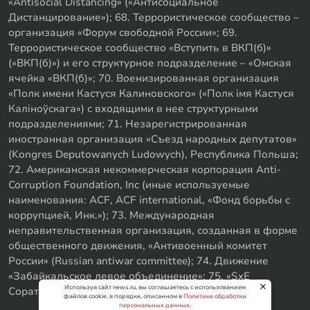
«Antisocial Distancing» («Антисоциальное
Дистанцирование»); 68. Террористическое сообщество –
организация «Форум свободной России»; 69.
Террористическое сообщество «Вступить в ВКП(б)»
(«ВКП(б)») и его структурное подразделение – «Омская
ячейка «ВКП(б)»; 70. Военизированная организация
«Полк имени Кастуся Калиновского» («Полк iмя Кастуся
Калiноўскага») с входящими в нее структурными
подразделениями; 71. Незарегистрированная
иностранная организация «Съезд народных депутатов»
(Kongres Deputowanych Ludowych), Республика Польша;
72. Американская некоммерческая корпорация Anti-
Corruption Foundation, Inc (иные используемые
наименования: ACF, ACF international, «Фонд борьбы с
коррупцией, Инк.»); 73. Международная
неправительственная организация, созданная в форме
общественного движения, «Антивоенный комитет
России» (Russian antiwar committee); 74. Движение
«Забайкальское левое объединение»; 75. «SxE
Используя сайт news.ru, вы соглашаетесь с использованием
Соратники с Уфы»
файлов cookie, в порядке, описанном в
Политике обработки
персональных данных
.