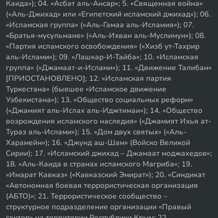
Каида»); 04. «Асбат аль-Ансар»; 5. «Священная война»
(«Аль-Джихад» или «Египетский исламский джихад»); 06.
«Исламская группа» («Аль-Гамаа аль-Исламия»); 07.
«Братья-мусульмане» («Аль-Ихван аль-Муслимун»); 08.
«Партия исламского освобождения» («Хизб ут-Тахрир
аль-Ислами»); 09. «Лашкар-И-Тайба»; 10. «Исламская
группа» («Джамаат-и-Ислами»); 11. «Движение Талибан»
[ПРИОСТАНОВЛЕНО]; 12. «Исламская партия
Туркестана» (бывшее «Исламское движение
Узбекистана»); 13. «Общество социальных реформ»
(«Джамият аль-Ислах аль-Иджтимаи»); 14. «Общество
возрождения исламского наследия» («Джамият Ихья ат-
Тураз аль-Ислами»); 15. «Дом двух святых» («Аль-
Харамейн»); 16. «Джунд аш-Шам» (Войско Великой
Сирии); 17. «Исламский джихад – Джамаат моджахедов»;
18. «Аль-Каида в странах исламского Магриба»; 19.
«Имарат Кавказ» («Кавказский Эмират»); 20. «Синдикат
«Автономная боевая террористическая организация
(АБТО)»; 21. Террористическое сообщество –
структурное подразделение организации «Правый
сектор» на территории Республики Крым; 22.