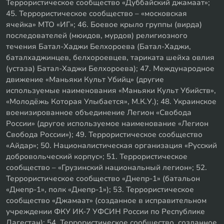
Террористическое сообщество «Дуббайский джамаат»;
45. Террористическое сообщество – «московская
ячейка» МТО «ИГ»; 46. Боевое крыло группы (вирда)
последователей (мюидов, мурдов) религиозного
течения Батал-Хаджи Белхороева (Батал-Хаджи,
баталхаджинцев, белхороевцев, тариката шейха овлия
(устаза) Батал-Хаджи Белхороева); 47. Международное
движение «Маньяки Культ Убийц» (другие
используемые наименования «Маньяки Культ Убийств»,
«Молодёжь Которая Улыбается», М.К.У.); 48. Украинское
военизированное объединение Легион «Свобода
России» (другое используемое наименование «Легион
Свобода России»); 49. Террористическое сообщество
«Айдар»; 50. Националистическая организация «Русский
добровольческий корпус»; 51. Террористическое
сообщество – «Грузинский национальный легион»; 52.
Террористическое сообщество «Днепр-1» (батальон
«Днепр-1», полк «Днепр-1»); 53. Террористическое
сообщество «Джамаат» (созданное в исправительном
учреждении ФКУ ИК-7 УФСИН России по Республике
Дагестан); 54. Террористическое сообщество, созданное