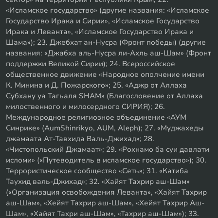
«Исламское государство» (другие названия: «Исламское
Государство Ирака и Сирии», «Исламское Государство
Ирака и Леванта», «Исламское Государство Ирака и
Шама»); 23. Джебхат ан-Нусра (Фронт победы) (другие
названия: «Джабха аль-Нусра ли-Ахль аш-Шам» (Фронт
поддержки Великой Сирии); 24. Всероссийское
общественное движение «Народное ополчение имени
К. Минина и Д. Пожарского»; 25. «Аджр от Аллаха
Субхану уа Тагьаля SHAM» (Благословение от Аллаха
милоственного и милосердного СИРИЯ); 26.
Международное религиозное объединение «АУМ
Синрике» (AumShinrikyo, AUM, Aleph); 27. «Муджахеды
джамаата Ат-Тавхида Валь-Джихад»; 28.
«Чистопольский Джамаат»; 29. «Рохнамо ба суи давлати
исломи» («Путеводитель в исламское государство»); 30.
Террористическое сообщество «Сеть»; 31. «Катиба
Таухид валь-Джихад»; 32. «Хайят Тахрир аш-Шам»
(«Организация освобождения Леванта», «Хайят Тахрир
аш-Шам», «Хейят Тахрир аш-Шам», «Хейят Тахрир Аш-
Шам», «Хайят Тахри аш-Шам», «Тахрир аш-Шам»); 33.