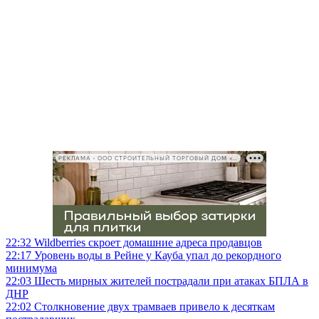
РЕКЛАМА • ООО СТРОИТЕЛЬНЫЙ ТОРГОВЫЙ ДОМ «ПЕТРОВИЧ», ИНН 7802348846
22:32
Wildberries скроет домашние адреса продавцов
22:17
Уровень воды в Рейне у Кауба упал до рекордного
минимума
22:03
Шесть мирных жителей пострадали при атаках БПЛА в
ДНР
22:02
Столкновение двух трамваев привело к десяткам