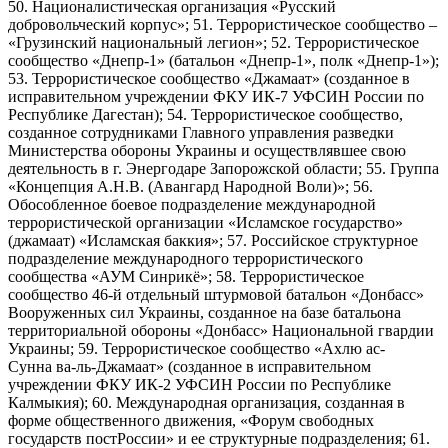
50. Националистическая организация «Русский
добровольческий корпус»; 51. Террористическое сообщество –
«Грузинский национальный легион»; 52. Террористическое
сообщество «Днепр-1» (батальон «Днепр-1», полк «Днепр-1»);
53. Террористическое сообщество «Джамаат» (созданное в
исправительном учреждении ФКУ ИК-7 УФСИН России по
Республике Дагестан); 54. Террористическое сообщество,
созданное сотрудниками Главного управления разведки
Министерства обороны Украины и осуществлявшее свою
деятельность в г. Энергодаре Запорожской области; 55. Группа
«Концепция А.Н.В. (Авангард Народной Воли)»; 56.
Обособленное боевое подразделение международной
террористической организации «Исламское государство»
(джамаат) «Исламская баккия»; 57. Российское структурное
подразделение международного террористического
сообщества «АУМ Синрикё»; 58. Террористическое
сообщество 46-й отдельный штурмовой батальон «Донбасс»
Вооруженных сил Украины, созданное на базе батальона
территориальной обороны «Донбасс» Национальной гвардии
Украины; 59. Террористическое сообщество «Ахлю ас-
Сунна ва-ль-Джамаат» (созданное в исправительном
учреждении ФКУ ИК-2 УФСИН России по Республике
Калмыкия); 60. Международная организация, созданная в
форме общественного движения, «Форум свободных
государств постРоссии» и ее структурные подразделения; 61.