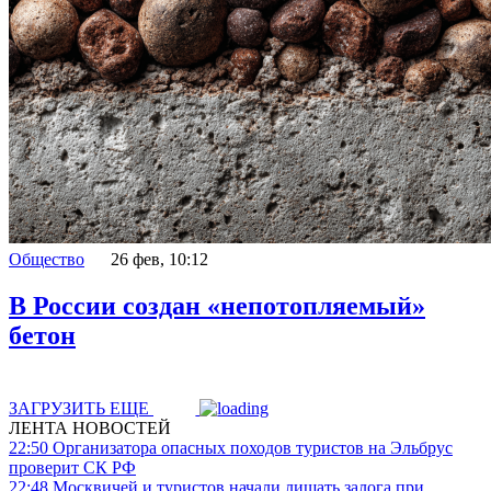
Общество
26 фев, 10:12
В России создан «непотопляемый»
бетон
ЗАГРУЗИТЬ ЕЩЕ
ЛЕНТА НОВОСТЕЙ
22:50
Организатора опасных походов туристов на Эльбрус
проверит СК РФ
22:48
Москвичей и туристов начали лишать залога при