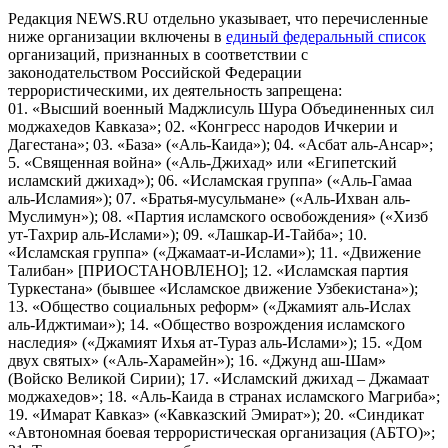
Редакция NEWS.RU отдельно указывает, что перечисленные
ниже организации включены в
единый федеральный список
организаций, признанных в соответствии с
законодательством Российской Федерации
террористическими, их деятельность запрещена:
01. «Высший военный Маджлисуль Шура Объединенных сил
моджахедов Кавказа»; 02. «Конгресс народов Ичкерии и
Дагестана»; 03. «База» («Аль-Каида»); 04. «Асбат аль-Ансар»;
5. «Священная война» («Аль-Джихад» или «Египетский
исламский джихад»); 06. «Исламская группа» («Аль-Гамаа
аль-Исламия»); 07. «Братья-мусульмане» («Аль-Ихван аль-
Муслимун»); 08. «Партия исламского освобождения» («Хизб
ут-Тахрир аль-Ислами»); 09. «Лашкар-И-Тайба»; 10.
«Исламская группа» («Джамаат-и-Ислами»); 11. «Движение
Талибан» [ПРИОСТАНОВЛЕНО]; 12. «Исламская партия
Туркестана» (бывшее «Исламское движение Узбекистана»);
13. «Общество социальных реформ» («Джамият аль-Ислах
аль-Иджтимаи»); 14. «Общество возрождения исламского
наследия» («Джамият Ихья ат-Тураз аль-Ислами»); 15. «Дом
двух святых» («Аль-Харамейн»); 16. «Джунд аш-Шам»
(Войско Великой Сирии); 17. «Исламский джихад – Джамаат
моджахедов»; 18. «Аль-Каида в странах исламского Магриба»;
19. «Имарат Кавказ» («Кавказский Эмират»); 20. «Синдикат
«Автономная боевая террористическая организация (АБТО)»;