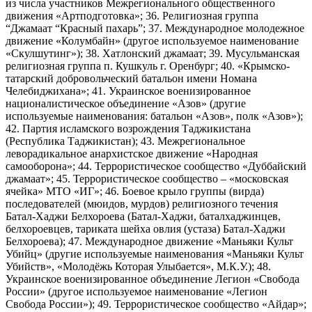
из числа участников Межрегионального общественного
движения «Артподготовка»; 36. Религиозная группа
“Джамаат “Красный пахарь”; 37. Международное молодежное
движение «Колумбайн» (другое используемое наименование
«Скулшутинг»); 38. Хатлонский джамаат; 39. Мусульманская
религиозная группа п. Кушкуль г. Оренбург; 40. «Крымско-
татарский добровольческий батальон имени Номана
Челебиджихана»; 41. Украинское военизированное
националистическое объединение «Азов» (другие
используемые наименования: батальон «Азов», полк «Азов»);
42. Партия исламского возрождения Таджикистана
(Республика Таджикистан); 43. Межрегиональное
леворадикальное анархистское движение «Народная
самооборона»; 44. Террористическое сообщество «Дуббайский
джамаат»; 45. Террористическое сообщество – «московская
ячейка» МТО «ИГ»; 46. Боевое крыло группы (вирда)
последователей (мюидов, мурдов) религиозного течения
Батал-Хаджи Белхороева (Батал-Хаджи, баталхаджинцев,
белхороевцев, тариката шейха овлия (устаза) Батал-Хаджи
Белхороева); 47. Международное движение «Маньяки Культ
Убийц» (другие используемые наименования «Маньяки Культ
Убийств», «Молодёжь Которая Улыбается», М.К.У.); 48.
Украинское военизированное объединение Легион «Свобода
России» (другое используемое наименование «Легион
Свобода России»); 49. Террористическое сообщество «Айдар»;