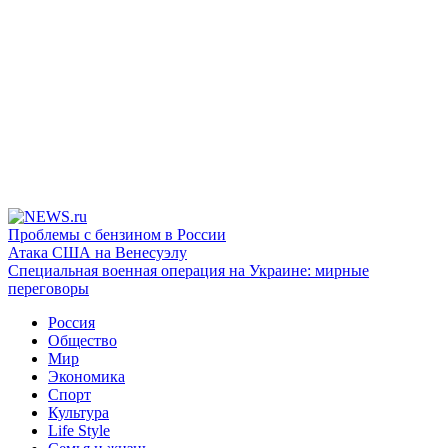
Проблемы с бензином в России
Атака США на Венесуэлу
Специальная военная операция на Украине: мирные
переговоры
Россия
Общество
Мир
Экономика
Спорт
Культура
Life Style