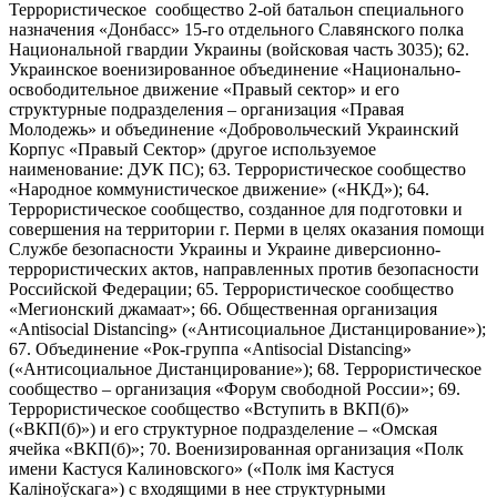
Террористическое сообщество 2-ой батальон специального
назначения «Донбасс» 15-го отдельного Славянского полка
Национальной гвардии Украины (войсковая часть 3035); 62.
Украинское военизированное объединение «Национально-
освободительное движение «Правый сектор» и его
структурные подразделения – организация «Правая
Молодежь» и объединение «Добровольческий Украинский
Корпус «Правый Сектор» (другое используемое
наименование: ДУК ПС); 63. Террористическое сообщество
«Народное коммунистическое движение» («НКД»); 64.
Террористическое сообщество, созданное для подготовки и
совершения на территории г. Перми в целях оказания помощи
Службе безопасности Украины и Украине диверсионно-
террористических актов, направленных против безопасности
Российской Федерации; 65. Террористическое сообщество
«Мегионский джамаат»; 66. Общественная организация
«Antisocial Distancing» («Антисоциальное Дистанцирование»);
67. Объединение «Рок-группа «Antisocial Distancing»
(«Антисоциальное Дистанцирование»); 68. Террористическое
сообщество – организация «Форум свободной России»; 69.
Террористическое сообщество «Вступить в ВКП(б)»
(«ВКП(б)») и его структурное подразделение – «Омская
ячейка «ВКП(б)»; 70. Военизированная организация «Полк
имени Кастуся Калиновского» («Полк iмя Кастуся
Калiноўскага») с входящими в нее структурными