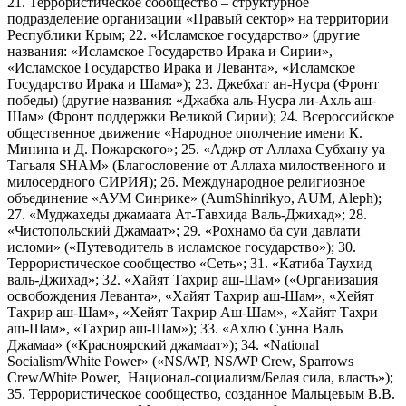
21. Террористическое сообщество – структурное
подразделение организации «Правый сектор» на территории
Республики Крым; 22. «Исламское государство» (другие
названия: «Исламское Государство Ирака и Сирии»,
«Исламское Государство Ирака и Леванта», «Исламское
Государство Ирака и Шама»); 23. Джебхат ан-Нусра (Фронт
победы) (другие названия: «Джабха аль-Нусра ли-Ахль аш-
Шам» (Фронт поддержки Великой Сирии); 24. Всероссийское
общественное движение «Народное ополчение имени К.
Минина и Д. Пожарского»; 25. «Аджр от Аллаха Субхану уа
Тагьаля SHAM» (Благословение от Аллаха милоственного и
милосердного СИРИЯ); 26. Международное религиозное
объединение «АУМ Синрике» (AumShinrikyo, AUM, Aleph);
27. «Муджахеды джамаата Ат-Тавхида Валь-Джихад»; 28.
«Чистопольский Джамаат»; 29. «Рохнамо ба суи давлати
исломи» («Путеводитель в исламское государство»); 30.
Террористическое сообщество «Сеть»; 31. «Катиба Таухид
валь-Джихад»; 32. «Хайят Тахрир аш-Шам» («Организация
освобождения Леванта», «Хайят Тахрир аш-Шам», «Хейят
Тахрир аш-Шам», «Хейят Тахрир Аш-Шам», «Хайят Тахри
аш-Шам», «Тахрир аш-Шам»); 33. «Ахлю Сунна Валь
Джамаа» («Красноярский джамаат»); 34. «National
Socialism/White Power» («NS/WP, NS/WP Crew, Sparrows
Crew/White Power, Национал-социализм/Белая сила, власть»);
35. Террористическое сообщество, созданное Мальцевым В.В.