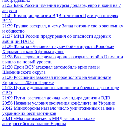
пострадавших
21:52
Банк России изменил курсы доллара, евро и юаня на 7
августа
21:42
Командир дивизии ВДВ отчитался Путину о потерях
ВСУ
21:39
Грушко раскрыл, к чему Запад готовит свою экономику
и общество
21:37
МИД России предупредил об опасности ядерных
амбиций НАТО
21:29
Фанаты «Человека-паука» бойкотируют «Колобка»
Харламова: какой фильм лучше
21:28
Расследование дела о дроне со взрывчаткой в Германии
вышло на новый уровень
21:20
Дрон ВСУ атаковал автомобиль врио главы
Шебекинского округа
21:20
Россиянин завоевал второе золото на чемпионате
Европы — 2026 в Париже
21:18
Путину доложили о выполнении боевых задач в ходе
СВО
21:09
Путин заслушал доклад командира дивизии ВДВ
20:56
Названы условия окончания конфликта на Украине
20:42
Минобороны назвало число уничтоженных за день
украинских беспилотников
20:41
«Мы понимаем»: в МИД заявили о крахе
антироссийских планов Европы