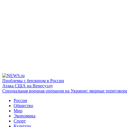
Проблемы с бензином в России
Атака США на Венесуэлу
Специальная военная операция на Украине: мирные переговор
Россия
Общество
Мир
Экономика
Спорт
Культура