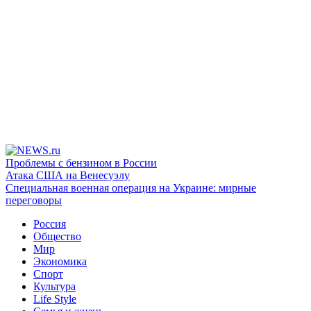
Проблемы с бензином в России
Атака США на Венесуэлу
Специальная военная операция на Украине: мирные
переговоры
Россия
Общество
Мир
Экономика
Спорт
Культура
Life Style