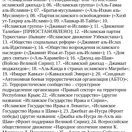
исламский джихад»); 06. «Исламская группа» («Аль-Гамаа
аль-Исламия»); 07. «Братья-мусульмане» («Аль-Ихван аль-
Муслимун»); 08. «Партия исламского освобождения» («Хизб
ут-Тахрир аль-Ислами»); 09. «Лашкар-И-Тайба»; 10.
«Исламская группа» («Джамаат-и-Ислами»); 11. «Движение
Талибан» [ПРИОСТАНОВЛЕНО]; 12. «Исламская партия
Туркестана» (бывшее «Исламское движение Узбекистана»);
13. «Общество социальных реформ» («Джамият аль-Ислах
аль-Иджтимаи»); 14. «Общество возрождения исламского
наследия» («Джамият Ихья ат-Тураз аль-Ислами»); 15. «Дом
двух святых» («Аль-Харамейн»); 16. «Джунд аш-Шам»
(Войско Великой Сирии); 17. «Исламский джихад – Джамаат
моджахедов»; 18. «Аль-Каида в странах исламского Магриба»;
19. «Имарат Кавказ» («Кавказский Эмират»); 20. «Синдикат
«Автономная боевая террористическая организация (АБТО)»;
21. Террористическое сообщество – структурное
подразделение организации «Правый сектор» на территории
Республики Крым; 22. «Исламское государство» (другие
названия: «Исламское Государство Ирака и Сирии»,
«Исламское Государство Ирака и Леванта», «Исламское
Государство Ирака и Шама»); 23. Джебхат ан-Нусра (Фронт
победы) (другие названия: «Джабха аль-Нусра ли-Ахль аш-
Шам» (Фронт поддержки Великой Сирии); 24. Всероссийское
общественное движение «Народное ополчение имени К.