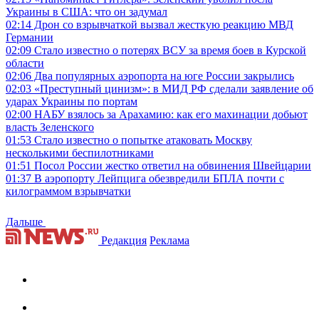
Украины в США: что он задумал
02:14
Дрон со взрывчаткой вызвал жесткую реакцию МВД
Германии
02:09
Стало известно о потерях ВСУ за время боев в Курской
области
02:06
Два популярных аэропорта на юге России закрылись
02:03
«Преступный цинизм»: в МИД РФ сделали заявление об
ударах Украины по портам
02:00
НАБУ взялось за Арахамию: как его махинации добьют
власть Зеленского
01:53
Стало известно о попытке атаковать Москву
несколькими беспилотниками
01:51
Посол России жестко ответил на обвинения Швейцарии
01:37
В аэропорту Лейпцига обезвредили БПЛА почти с
килограммом взрывчатки
Дальше
Редакция
Реклама