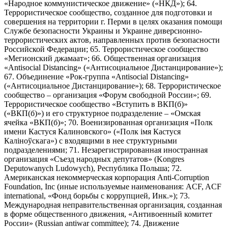
«Народное коммунистическое движение» («НКД»); 64.
Террористическое сообщество, созданное для подготовки и
совершения на территории г. Перми в целях оказания помощи
Службе безопасности Украины и Украине диверсионно-
террористических актов, направленных против безопасности
Российской Федерации; 65. Террористическое сообщество
«Мегионский джамаат»; 66. Общественная организация
«Antisocial Distancing» («Антисоциальное Дистанцирование»);
67. Объединение «Рок-группа «Antisocial Distancing»
(«Антисоциальное Дистанцирование»); 68. Террористическое
сообщество – организация «Форум свободной России»; 69.
Террористическое сообщество «Вступить в ВКП(б)»
(«ВКП(б)») и его структурное подразделение – «Омская
ячейка «ВКП(б)»; 70. Военизированная организация «Полк
имени Кастуся Калиновского» («Полк iмя Кастуся
Калiноўскага») с входящими в нее структурными
подразделениями; 71. Незарегистрированная иностранная
организация «Съезд народных депутатов» (Kongres
Deputowanych Ludowych), Республика Польша; 72.
Американская некоммерческая корпорация Anti-Corruption
Foundation, Inc (иные используемые наименования: ACF, ACF
international, «Фонд борьбы с коррупцией, Инк.»); 73.
Международная неправительственная организация, созданная
в форме общественного движения, «Антивоенный комитет
России» (Russian antiwar committee); 74. Движение