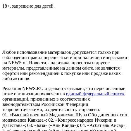
18+, запрещено для детей.
На информационном ресурсе NEWS.RU применяются
рекомендательные технологии (информационные технологии
предоставления информации на основе сбора, систематизации
и анализа сведений, относящихся к предпочтениям
пользователей сети "Интернет", находящихся на территории
Российской Федерации)
Любое использование материалов допускается только при
соблюдении правил перепечатки и при наличии гиперссылки
на NEWS.ru. Новости, аналитика, прогнозы и другие
материалы, представленные на данном сайте, не являются
офертой или рекомендацией к покупке или продаже каких-
либо активов.
Редакция NEWS.RU отдельно указывает, что перечисленные
ниже организации включены в
единый федеральный список
организаций, признанных в соответствии с
законодательством Российской Федерации
террористическими, их деятельность запрещена:
01. «Высший военный Маджлисуль Шура Объединенных сил
моджахедов Кавказа»; 02. «Конгресс народов Ичкерии и
Дагестана»; 03. «База» («Аль-Каида»); 04. «Асбат аль-Ансар»;
5. «Священная война» («Аль-Джихад» или «Египетский