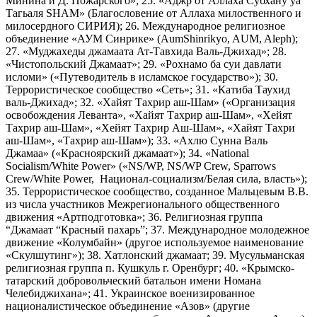
Минина и Д. Пожарского»; 25. «Аджр от Аллаха Субхану уа
Тагьаля SHAM» (Благословение от Аллаха милоственного и
милосердного СИРИЯ); 26. Международное религиозное
объединение «АУМ Синрике» (AumShinrikyo, AUM, Aleph);
27. «Муджахеды джамаата Ат-Тавхида Валь-Джихад»; 28.
«Чистопольский Джамаат»; 29. «Рохнамо ба суи давлати
исломи» («Путеводитель в исламское государство»); 30.
Террористическое сообщество «Сеть»; 31. «Катиба Таухид
валь-Джихад»; 32. «Хайят Тахрир аш-Шам» («Организация
освобождения Леванта», «Хайят Тахрир аш-Шам», «Хейят
Тахрир аш-Шам», «Хейят Тахрир Аш-Шам», «Хайят Тахри
аш-Шам», «Тахрир аш-Шам»); 33. «Ахлю Сунна Валь
Джамаа» («Красноярский джамаат»); 34. «National
Socialism/White Power» («NS/WP, NS/WP Crew, Sparrows
Crew/White Power, Национал-социализм/Белая сила, власть»);
35. Террористическое сообщество, созданное Мальцевым В.В.
из числа участников Межрегионального общественного
движения «Артподготовка»; 36. Религиозная группа
“Джамаат “Красный пахарь”; 37. Международное молодежное
движение «Колумбайн» (другое используемое наименование
«Скулшутинг»); 38. Хатлонский джамаат; 39. Мусульманская
религиозная группа п. Кушкуль г. Оренбург; 40. «Крымско-
татарский добровольческий батальон имени Номана
Челебиджихана»; 41. Украинское военизированное
националистическое объединение «Азов» (другие