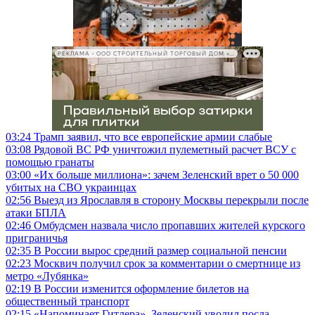
РЕКЛАМА • ООО СТРОИТЕЛЬНЫЙ ТОРГОВЫЙ ДОМ «ПЕТРОВИЧ», ИНН 7802348846
03:24
Трамп заявил, что все европейские армии слабые
03:08
Рядовой ВС РФ уничтожил пулеметный расчет ВСУ с
помощью гранаты
03:00
«Их больше миллиона»: зачем Зеленский врет о 50 000
убитых на СВО украинцах
02:56
Выезд из Ярославля в сторону Москвы перекрыли после
атаки БПЛА
02:46
Омбудсмен назвала число пропавших жителей курского
приграничья
02:35
В России вырос средний размер социальной пенсии
02:23
Москвич получил срок за комментарии о смертнице из
метро «Лубянка»
02:19
В России изменится оформление билетов на
общественный транспорт
02:15
«Напоминает Гитлера». Зеленский уволил посла