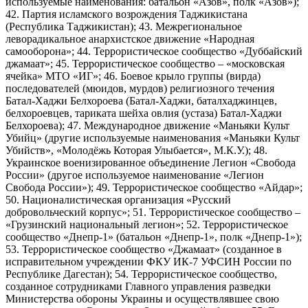
используемые наименования: батальон «Азов», полк «Азов»);
42. Партия исламского возрождения Таджикистана
(Республика Таджикистан); 43. Межрегиональное
леворадикальное анархистское движение «Народная
самооборона»; 44. Террористическое сообщество «Дуббайский
джамаат»; 45. Террористическое сообщество – «московская
ячейка» МТО «ИГ»; 46. Боевое крыло группы (вирда)
последователей (мюидов, мурдов) религиозного течения
Батал-Хаджи Белхороева (Батал-Хаджи, баталхаджинцев,
белхороевцев, тариката шейха овлия (устаза) Батал-Хаджи
Белхороева); 47. Международное движение «Маньяки Культ
Убийц» (другие используемые наименования «Маньяки Культ
Убийств», «Молодёжь Которая Улыбается», М.К.У.); 48.
Украинское военизированное объединение Легион «Свобода
России» (другое используемое наименование «Легион
Свобода России»); 49. Террористическое сообщество «Айдар»;
50. Националистическая организация «Русский
добровольческий корпус»; 51. Террористическое сообщество –
«Грузинский национальный легион»; 52. Террористическое
сообщество «Днепр-1» (батальон «Днепр-1», полк «Днепр-1»);
53. Террористическое сообщество «Джамаат» (созданное в
исправительном учреждении ФКУ ИК-7 УФСИН России по
Республике Дагестан); 54. Террористическое сообщество,
созданное сотрудниками Главного управления разведки
Министерства обороны Украины и осуществлявшее свою