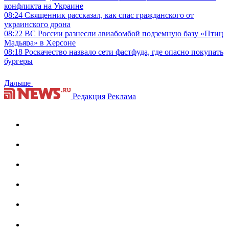
конфликта на Украине
08:24
Священник рассказал, как спас гражданского от
украинского дрона
08:22
ВС России разнесли авиабомбой подземную базу «Птиц
Мадьяра» в Херсоне
08:18
Роскачество назвало сети фастфуда, где опасно покупать
бургеры
Дальше
Редакция
Реклама