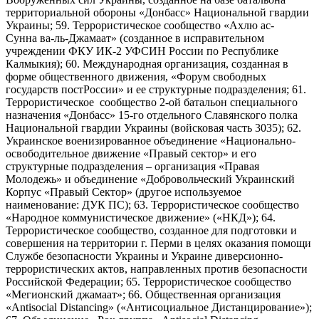
территориальной обороны «Донбасс» Национальной гвардии
Украины; 59. Террористическое сообщество «Ахлю ас-
Сунна ва-ль-Джамаат» (созданное в исправительном
учреждении ФКУ ИК-2 УФСИН России по Республике
Калмыкия); 60. Международная организация, созданная в
форме общественного движения, «Форум свободных
государств постРоссии» и ее структурные подразделения; 61.
Террористическое сообщество 2-ой батальон специального
назначения «Донбасс» 15-го отдельного Славянского полка
Национальной гвардии Украины (войсковая часть 3035); 62.
Украинское военизированное объединение «Национально-
освободительное движение «Правый сектор» и его
структурные подразделения – организация «Правая
Молодежь» и объединение «Добровольческий Украинский
Корпус «Правый Сектор» (другое используемое
наименование: ДУК ПС); 63. Террористическое сообщество
«Народное коммунистическое движение» («НКД»); 64.
Террористическое сообщество, созданное для подготовки и
совершения на территории г. Перми в целях оказания помощи
Службе безопасности Украины и Украине диверсионно-
террористических актов, направленных против безопасности
Российской Федерации; 65. Террористическое сообщество
«Мегионский джамаат»; 66. Общественная организация
«Antisocial Distancing» («Антисоциальное Дистанцирование»);