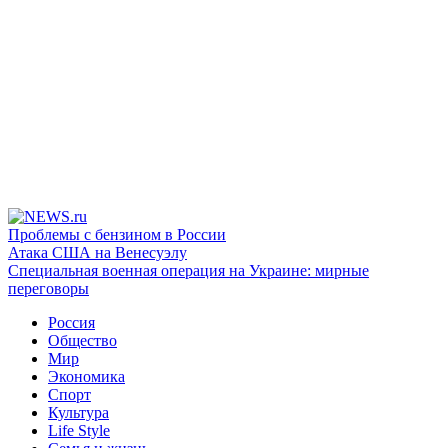
Проблемы с бензином в России
Атака США на Венесуэлу
Специальная военная операция на Украине: мирные
переговоры
Россия
Общество
Мир
Экономика
Спорт
Культура
Life Style