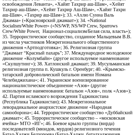
освобождения Леванта», «Хайят Тахрир аш-Шам», «Хейят
Тахрир аш-Шам», «Хейят Тахрир Аш-Шам», «Хайят Тахри
аш-Шам», «Тахрир аш-Шам»); 33. «Ахлю Сунна Валь
Джамаа» («Красноярский джамаат»); 34. «National
Socialism/White Power» («NS/WP, NS/WP Crew, Sparrows
Crew/White Power, Национал-социализм/Белая сила, власть»);
35. Террористическое сообщество, созданное Мальцевым В.В.
из числа участников Межрегионального общественного
движения «Артподготовка»; 36. Религиозная группа
“Джамаат “Красный пахарь”; 37. Международное молодежное
движение «Колумбайн» (другое используемое наименование
«Скулшутинг»); 38. Хатлонский джамаат; 39. Мусульманская
религиозная группа п. Кушкуль г. Оренбург; 40. «Крымско-
татарский добровольческий батальон имени Номана
Челебиджихана»; 41. Украинское военизированное
националистическое объединение «Азов» (другие
используемые наименования: батальон «Азов», полк «Азов»);
42. Партия исламского возрождения Таджикистана
(Республика Таджикистан); 43. Межрегиональное
леворадикальное анархистское движение «Народная
самооборона»; 44. Террористическое сообщество «Дуббайский
джамаат»; 45. Террористическое сообщество – «московская
ячейка» МТО «ИГ»; 46. Боевое крыло группы (вирда)
последователей (мюидов, мурдов) религиозного течения
Батал-Хаджи Белхороева (Батал-Хаджи, баталхаджинцев,