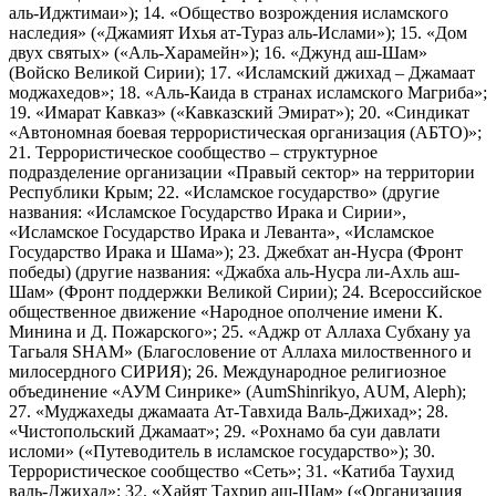
аль-Иджтимаи»); 14. «Общество возрождения исламского
наследия» («Джамият Ихья ат-Тураз аль-Ислами»); 15. «Дом
двух святых» («Аль-Харамейн»); 16. «Джунд аш-Шам»
(Войско Великой Сирии); 17. «Исламский джихад – Джамаат
моджахедов»; 18. «Аль-Каида в странах исламского Магриба»;
19. «Имарат Кавказ» («Кавказский Эмират»); 20. «Синдикат
«Автономная боевая террористическая организация (АБТО)»;
21. Террористическое сообщество – структурное
подразделение организации «Правый сектор» на территории
Республики Крым; 22. «Исламское государство» (другие
названия: «Исламское Государство Ирака и Сирии»,
«Исламское Государство Ирака и Леванта», «Исламское
Государство Ирака и Шама»); 23. Джебхат ан-Нусра (Фронт
победы) (другие названия: «Джабха аль-Нусра ли-Ахль аш-
Шам» (Фронт поддержки Великой Сирии); 24. Всероссийское
общественное движение «Народное ополчение имени К.
Минина и Д. Пожарского»; 25. «Аджр от Аллаха Субхану уа
Тагьаля SHAM» (Благословение от Аллаха милоственного и
милосердного СИРИЯ); 26. Международное религиозное
объединение «АУМ Синрике» (AumShinrikyo, AUM, Aleph);
27. «Муджахеды джамаата Ат-Тавхида Валь-Джихад»; 28.
«Чистопольский Джамаат»; 29. «Рохнамо ба суи давлати
исломи» («Путеводитель в исламское государство»); 30.
Террористическое сообщество «Сеть»; 31. «Катиба Таухид
валь-Джихад»; 32. «Хайят Тахрир аш-Шам» («Организация