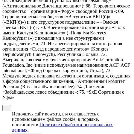
67. Объединение «Рок-группа «Antisocial Distancing»
(«Антисоциальное Дистанцирование»); 68. Террористическое
сообщество – организация «Форум свободной России»; 69.
Террористическое сообщество «Вступить в ВКП(б)»
(«ВКП(б)») и его структурное подразделение – «Омская
ячейка «ВКП(б)»; 70. Военизированная организация «Полк
имени Кастуся Калиновского» («Полк iмя Кастуся
Калiноўскага») с входящими в нее структурными
подразделениями; 71. Незарегистрированная иностранная
организация «Съезд народных депутатов» (Kongres
Deputowanych Ludowych), Республика Польша; 72.
Американская некоммерческая корпорация Anti-Corruption
Foundation, Inc (иные используемые наименования: ACF, ACF
international, «Фонд борьбы с коррупцией, Инк.»); 73.
Международная неправительственная организация, созданная
в форме общественного движения, «Антивоенный комитет
России» (Russian antiwar committee); 74. Движение
«Забайкальское левое объединение»; 75. «SxE Соратники с
Уфы»
Используя сайт news.ru, вы соглашаетесь с
использованием файлов cookie, в порядке,
описанном в
Политике обработки персональных
данных
.