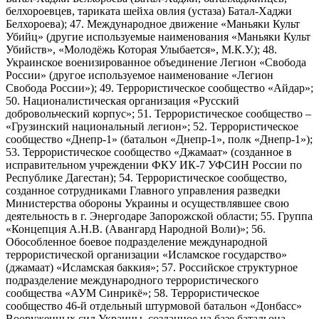
белхороевцев, тариката шейха овлия (устаза) Батал-Хаджи
Белхороева); 47. Международное движение «Маньяки Культ
Убийц» (другие используемые наименования «Маньяки Культ
Убийств», «Молодёжь Которая Улыбается», М.К.У.); 48.
Украинское военизированное объединение Легион «Свобода
России» (другое используемое наименование «Легион
Свобода России»); 49. Террористическое сообщество «Айдар»;
50. Националистическая организация «Русский
добровольческий корпус»; 51. Террористическое сообщество –
«Грузинский национальный легион»; 52. Террористическое
сообщество «Днепр-1» (батальон «Днепр-1», полк «Днепр-1»);
53. Террористическое сообщество «Джамаат» (созданное в
исправительном учреждении ФКУ ИК-7 УФСИН России по
Республике Дагестан); 54. Террористическое сообщество,
созданное сотрудниками Главного управления разведки
Министерства обороны Украины и осуществлявшее свою
деятельность в г. Энергодаре Запорожской области; 55. Группа
«Концепция А.Н.В. (Авангард Народной Воли)»; 56.
Обособленное боевое подразделение международной
террористической организации «Исламское государство»
(джамаат) «Исламская баккия»; 57. Российское структурное
подразделение международного террористического
сообщества «АУМ Синрикё»; 58. Террористическое
сообщество 46-й отдельный штурмовой батальон «Донбасс»
Вооруженных сил Украины, созданное на базе батальона