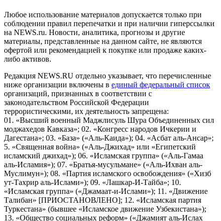
Любое использование материалов допускается только при
соблюдении правил перепечатки и при наличии гиперссылки
на NEWS.ru. Новости, аналитика, прогнозы и другие
материалы, представленные на данном сайте, не являются
офертой или рекомендацией к покупке или продаже каких-
либо активов.
Редакция NEWS.RU отдельно указывает, что перечисленные
ниже организации включены в
единый федеральный список
организаций, признанных в соответствии с
законодательством Российской Федерации
террористическими, их деятельность запрещена:
01. «Высший военный Маджлисуль Шура Объединенных сил
моджахедов Кавказа»; 02. «Конгресс народов Ичкерии и
Дагестана»; 03. «База» («Аль-Каида»); 04. «Асбат аль-Ансар»;
5. «Священная война» («Аль-Джихад» или «Египетский
исламский джихад»); 06. «Исламская группа» («Аль-Гамаа
аль-Исламия»); 07. «Братья-мусульмане» («Аль-Ихван аль-
Муслимун»); 08. «Партия исламского освобождения» («Хизб
ут-Тахрир аль-Ислами»); 09. «Лашкар-И-Тайба»; 10.
«Исламская группа» («Джамаат-и-Ислами»); 11. «Движение
Талибан» [ПРИОСТАНОВЛЕНО]; 12. «Исламская партия
Туркестана» (бывшее «Исламское движение Узбекистана»);
13. «Общество социальных реформ» («Джамият аль-Ислах