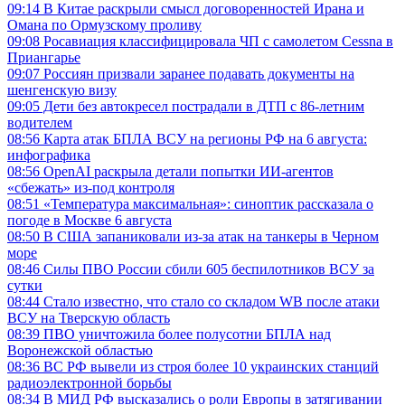
09:14
В Китае раскрыли смысл договоренностей Ирана и
Омана по Ормузскому проливу
09:08
Росавиация классифицировала ЧП с самолетом Cessna в
Приангарье
09:07
Россиян призвали заранее подавать документы на
шенгенскую визу
09:05
Дети без автокресел пострадали в ДТП с 86-летним
водителем
08:56
Карта атак БПЛА ВСУ на регионы РФ на 6 августа:
инфографика
08:56
OpenAI раскрыла детали попытки ИИ-агентов
«сбежать» из-под контроля
08:51
«Температура максимальная»: синоптик рассказала о
погоде в Москве 6 августа
08:50
В США запаниковали из-за атак на танкеры в Черном
море
08:46
Силы ПВО России сбили 605 беспилотников ВСУ за
сутки
08:44
Стало известно, что стало со складом WB после атаки
ВСУ на Тверскую область
08:39
ПВО уничтожила более полусотни БПЛА над
Воронежской областью
08:36
ВС РФ вывели из строя более 10 украинских станций
радиоэлектронной борьбы
08:34
В МИД РФ высказались о роли Европы в затягивании