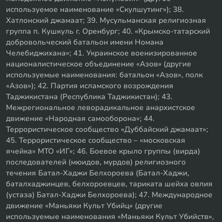
используемое наименование «Скулшутинг»); 38.
Хатлонский джамаат; 39. Мусульманская религиозная
группа п. Кушкуль г. Оренбург; 40. «Крымско-татарский
добровольческий батальон имени Номана
Челебиджихана»; 41. Украинское военизированное
националистическое объединение «Азов» (другие
используемые наименования: батальон «Азов», полк
«Азов»); 42. Партия исламского возрождения
Таджикистана (Республика Таджикистан); 43.
Межрегиональное леворадикальное анархистское
движение «Народная самооборона»; 44.
Террористическое сообщество «Дуббайский джамаат»;
45. Террористическое сообщество – «московская
ячейка» МТО «ИГ»; 46. Боевое крыло группы (вирда)
последователей (мюидов, мурдов) религиозного
течения Батал-Хаджи Белхороева (Батал-Хаджи,
баталхаджинцев, белхороевцев, тариката шейха овлия
(устаза) Батал-Хаджи Белхороева); 47. Международное
движение «Маньяки Культ Убийц» (другие
используемые наименования «Маньяки Культ Убийств»,