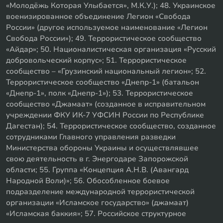
«Молодёжь Которая Улыбается», М.К.У.); 48. Украинское
военизированное объединение Легион «Свобода
России» (другое используемое наименование «Легион
Свобода России»); 49. Террористическое сообщество
«Айдар»; 50. Националистическая организация «Русский
добровольческий корпус»; 51. Террористическое
сообщество – «Грузинский национальный легион»; 52.
Террористическое сообщество «Днепр-1» (батальон
«Днепр-1», полк «Днепр-1»); 53. Террористическое
сообщество «Джамаат» (созданное в исправительном
учреждении ФКУ ИК-7 УФСИН России по Республике
Дагестан); 54. Террористическое сообщество, созданное
сотрудниками Главного управления разведки
Министерства обороны Украины и осуществлявшее
свою деятельность в г. Энергодаре Запорожской
области; 55. Группа «Концепция А.Н.В. (Авангард
Народной Воли)»; 56. Обособленное боевое
подразделение международной террористической
организации «Исламское государство» (джамаат)
«Исламская баккия»; 57. Российское структурное