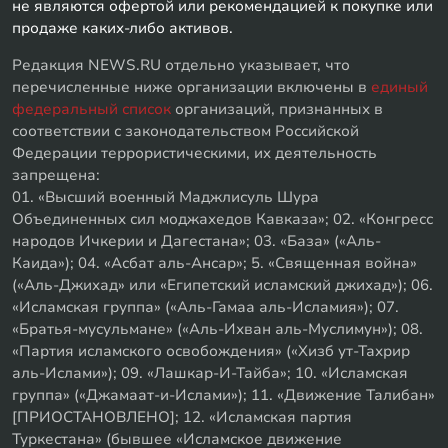
не являются офертой или рекомендацией к покупке или
продаже каких-либо активов.
Редакция NEWS.RU отдельно указывает, что
перечисленные ниже организации включены в
единый
федеральный список
организаций, признанных в
соответствии с законодательством Российской
Федерации террористическими, их деятельность
запрещена:
01. «Высший военный Маджлисуль Шура
Объединенных сил моджахедов Кавказа»; 02. «Конгресс
народов Ичкерии и Дагестана»; 03. «База» («Аль-
Каида»); 04. «Асбат аль-Ансар»; 5. «Священная война»
(«Аль-Джихад» или «Египетский исламский джихад»); 06.
«Исламская группа» («Аль-Гамаа аль-Исламия»); 07.
«Братья-мусульмане» («Аль-Ихван аль-Муслимун»); 08.
«Партия исламского освобождения» («Хизб ут-Тахрир
аль-Ислами»); 09. «Лашкар-И-Тайба»; 10. «Исламская
группа» («Джамаат-и-Ислами»); 11. «Движение Талибан»
[ПРИОСТАНОВЛЕНО]; 12. «Исламская партия
Туркестана» (бывшее «Исламское движение