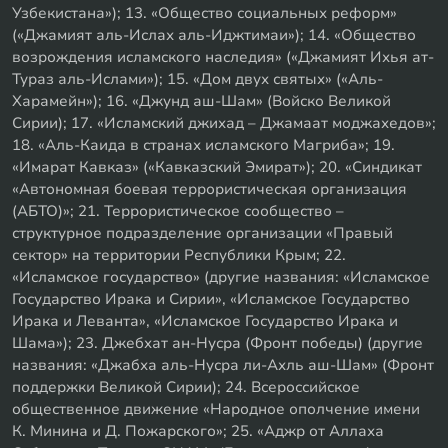
Узбекистана»); 13. «Общество социальных реформ»
(«Джамият аль-Ислах аль-Иджтимаи»); 14. «Общество
возрождения исламского наследия» («Джамият Ихья ат-
Тураз аль-Ислами»); 15. «Дом двух святых» («Аль-
Харамейн»); 16. «Джунд аш-Шам» (Войско Великой
Сирии); 17. «Исламский джихад – Джамаат моджахедов»;
18. «Аль-Каида в странах исламского Магриба»; 19.
«Имарат Кавказ» («Кавказский Эмират»); 20. «Синдикат
«Автономная боевая террористическая организация
(АБТО)»; 21. Террористическое сообщество –
структурное подразделение организации «Правый
сектор» на территории Республики Крым; 22.
«Исламское государство» (другие названия: «Исламское
Государство Ирака и Сирии», «Исламское Государство
Ирака и Леванта», «Исламское Государство Ирака и
Шама»); 23. Джебхат ан-Нусра (Фронт победы) (другие
названия: «Джабха аль-Нусра ли-Ахль аш-Шам» (Фронт
поддержки Великой Сирии); 24. Всероссийское
общественное движение «Народное ополчение имени
К. Минина и Д. Пожарского»; 25. «Аджр от Аллаха