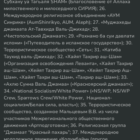
Субхану уа Тагьаля SHAM» (Благословение от Аллаха
милоственного и милосердного СИРИЯ); 26.
Международное религиозное объединение «АУМ
Синрике» (AumShinrikyo, AUM, Aleph); 27. «Муджахеды
джамаата Ат-Тавхида Валь-Джихад»; 28.
«Чистопольский Джамаат»; 29. «Рохнамо ба суи давлати
исломи» («Путеводитель в исламское государство»); 30.
Террористическое сообщество «Сеть»; 31. «Катиба
Таухид валь-Джихад»; 32. «Хайят Тахрир аш-Шам»
(«Организация освобождения Леванта», «Хайят Тахрир
аш-Шам», «Хейят Тахрир аш-Шам», «Хейят Тахрир Аш-
Шам», «Хайят Тахри аш-Шам», «Тахрир аш-Шам»); 33.
«Ахлю Сунна Валь Джамаа» («Красноярский джамаат»);
34. «National Socialism/White Power» («NS/WP, NS/WP
Crew, Sparrows Crew/White Power, Национал-
социализм/Белая сила, власть»); 35. Террористическое
сообщество, созданное Мальцевым В.В. из числа
участников Межрегионального общественного
движения «Артподготовка»; 36. Религиозная группа
“Джамаат “Красный пахарь”; 37. Международное
молодежное движение «Колумбайн» (другое