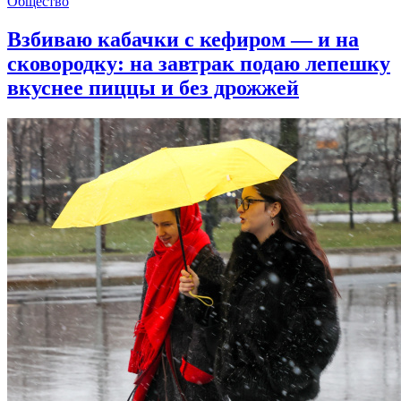
Общество
Взбиваю кабачки с кефиром — и на
сковородку: на завтрак подаю лепешку
вкуснее пиццы и без дрожжей