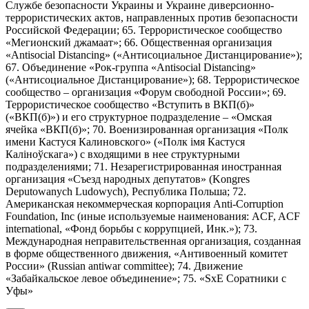
Службе безопасности Украины и Украине диверсионно-
террористических актов, направленных против безопасности
Российской Федерации; 65. Террористическое сообщество
«Мегионский джамаат»; 66. Общественная организация
«Antisocial Distancing» («Антисоциальное Дистанцирование»);
67. Объединение «Рок-группа «Antisocial Distancing»
(«Антисоциальное Дистанцирование»); 68. Террористическое
сообщество – организация «Форум свободной России»; 69.
Террористическое сообщество «Вступить в ВКП(б)»
(«ВКП(б)») и его структурное подразделение – «Омская
ячейка «ВКП(б)»; 70. Военизированная организация «Полк
имени Кастуся Калиновского» («Полк iмя Кастуся
Калiноўскага») с входящими в нее структурными
подразделениями; 71. Незарегистрированная иностранная
организация «Съезд народных депутатов» (Kongres
Deputowanych Ludowych), Республика Польша; 72.
Американская некоммерческая корпорация Anti-Corruption
Foundation, Inc (иные используемые наименования: ACF, ACF
international, «Фонд борьбы с коррупцией, Инк.»); 73.
Международная неправительственная организация, созданная
в форме общественного движения, «Антивоенный комитет
России» (Russian antiwar committee); 74. Движение
«Забайкальское левое объединение»; 75. «SxE Соратники с
Уфы»