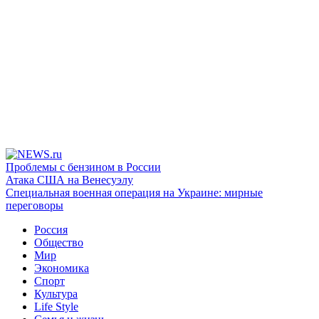
Проблемы с бензином в России
Атака США на Венесуэлу
Специальная военная операция на Украине: мирные
переговоры
Россия
Общество
Мир
Экономика
Спорт
Культура
Life Style