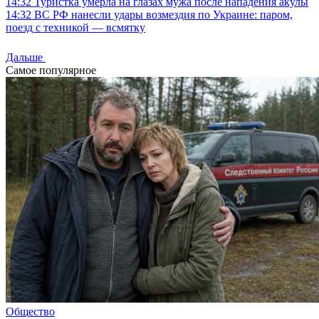
14:32
Туристка умерла на глазах мужа после нападения акулы
14:32
ВС РФ нанесли удары возмездия по Украине: паром,
поезд с техникой — всмятку
Дальше
Самое популярное
Общество