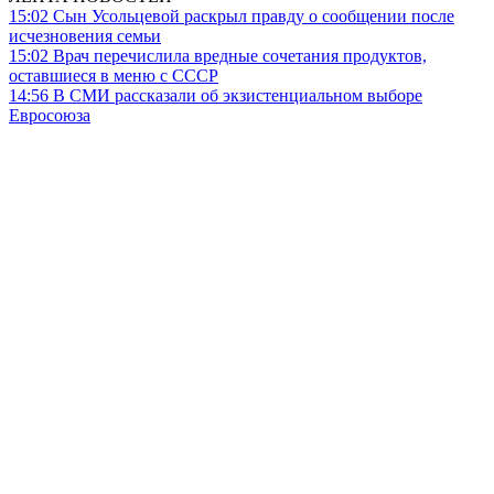
15:02
Сын Усольцевой раскрыл правду о сообщении после
исчезновения семьи
15:02
Врач перечислила вредные сочетания продуктов,
оставшиеся в меню с СССР
14:56
В СМИ рассказали об экзистенциальном выборе
Евросоюза