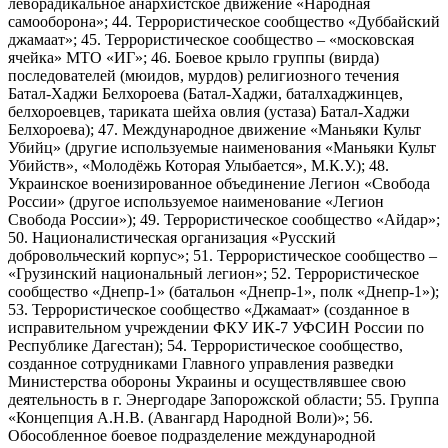
леворадикальное анархистское движение «Народная
самооборона»; 44. Террористическое сообщество «Дуббайский
джамаат»; 45. Террористическое сообщество – «московская
ячейка» МТО «ИГ»; 46. Боевое крыло группы (вирда)
последователей (мюидов, мурдов) религиозного течения
Батал-Хаджи Белхороева (Батал-Хаджи, баталхаджинцев,
белхороевцев, тариката шейха овлия (устаза) Батал-Хаджи
Белхороева); 47. Международное движение «Маньяки Культ
Убийц» (другие используемые наименования «Маньяки Культ
Убийств», «Молодёжь Которая Улыбается», М.К.У.); 48.
Украинское военизированное объединение Легион «Свобода
России» (другое используемое наименование «Легион
Свобода России»); 49. Террористическое сообщество «Айдар»;
50. Националистическая организация «Русский
добровольческий корпус»; 51. Террористическое сообщество –
«Грузинский национальный легион»; 52. Террористическое
сообщество «Днепр-1» (батальон «Днепр-1», полк «Днепр-1»);
53. Террористическое сообщество «Джамаат» (созданное в
исправительном учреждении ФКУ ИК-7 УФСИН России по
Республике Дагестан); 54. Террористическое сообщество,
созданное сотрудниками Главного управления разведки
Министерства обороны Украины и осуществлявшее свою
деятельность в г. Энергодаре Запорожской области; 55. Группа
«Концепция А.Н.В. (Авангард Народной Воли)»; 56.
Обособленное боевое подразделение международной