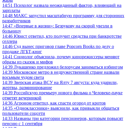
жары
14:51
Психолог назвала неожиданный фактор, влияющий на
зарплаты
14:48
МАКС запустил масштабную программу для сторонних
разработчиков
14:47
«Впервые в жизни»: Безрукову на скорой увезли в
больницу
14:46
Юрист ответил, кто получит средства при банкротстве
селлера
14:46
Суд вынес приговор главе Popcorn Books по делу о
продаже ЛГБТ-книг
14:41
Социолог объяснила, почему кинорежиссеры меняют
образы из сказок и мифов
14:39
Лукашенко предложил белорусам заниматься избингом
14:39
Московское метро в недружественной стране назвали
восьмым чудом света
14:39
Зверская атака ВСУ на Ялту 7 августа: куда ударили,
жертвы, разминирование
14:39
Российскую премьеру нового фильма о Человеке-пауке
отметят вечеринкой
14:36
Агроном ответил, как спасти огород от кротов
14:35
«Одноклассники» выяснили, как привыкли общаться
пользователи соцсети
14:33
Названы три категории пенсионеров, которым повысят
пенсию с 1 сентября