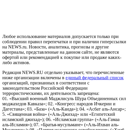
На информационном ресурсе NEWS.RU применяются
рекомендательные технологии (информационные технологии
предоставления информации на основе сбора, систематизации
и анализа сведений, относящихся к предпочтениям
пользователей сети "Интернет", находящихся на территории
Российской Федерации)
Любое использование материалов допускается только при
соблюдении правил перепечатки и при наличии гиперссылки
на NEWS.ru. Новости, аналитика, прогнозы и другие
материалы, представленные на данном сайте, не являются
офертой или рекомендацией к покупке или продаже каких-
либо активов.
Редакция NEWS.RU отдельно указывает, что перечисленные
ниже организации включены в
единый федеральный список
организаций, признанных в соответствии с
законодательством Российской Федерации
террористическими, их деятельность запрещена:
01. «Высший военный Маджлисуль Шура Объединенных сил
моджахедов Кавказа»; 02. «Конгресс народов Ичкерии и
Дагестана»; 03. «База» («Аль-Каида»); 04. «Асбат аль-Ансар»;
5. «Священная война» («Аль-Джихад» или «Египетский
исламский джихад»); 06. «Исламская группа» («Аль-Гамаа
аль-Исламия»); 07. «Братья-мусульмане» («Аль-Ихван аль-
Муслимун»); 08. «Партия исламского освобождения» («Хизб