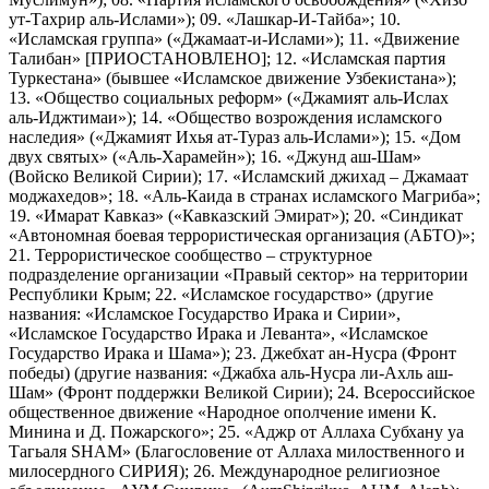
ут-Тахрир аль-Ислами»); 09. «Лашкар-И-Тайба»; 10.
«Исламская группа» («Джамаат-и-Ислами»); 11. «Движение
Талибан» [ПРИОСТАНОВЛЕНО]; 12. «Исламская партия
Туркестана» (бывшее «Исламское движение Узбекистана»);
13. «Общество социальных реформ» («Джамият аль-Ислах
аль-Иджтимаи»); 14. «Общество возрождения исламского
наследия» («Джамият Ихья ат-Тураз аль-Ислами»); 15. «Дом
двух святых» («Аль-Харамейн»); 16. «Джунд аш-Шам»
(Войско Великой Сирии); 17. «Исламский джихад – Джамаат
моджахедов»; 18. «Аль-Каида в странах исламского Магриба»;
19. «Имарат Кавказ» («Кавказский Эмират»); 20. «Синдикат
«Автономная боевая террористическая организация (АБТО)»;
21. Террористическое сообщество – структурное
подразделение организации «Правый сектор» на территории
Республики Крым; 22. «Исламское государство» (другие
названия: «Исламское Государство Ирака и Сирии»,
«Исламское Государство Ирака и Леванта», «Исламское
Государство Ирака и Шама»); 23. Джебхат ан-Нусра (Фронт
победы) (другие названия: «Джабха аль-Нусра ли-Ахль аш-
Шам» (Фронт поддержки Великой Сирии); 24. Всероссийское
общественное движение «Народное ополчение имени К.
Минина и Д. Пожарского»; 25. «Аджр от Аллаха Субхану уа
Тагьаля SHAM» (Благословение от Аллаха милоственного и
милосердного СИРИЯ); 26. Международное религиозное