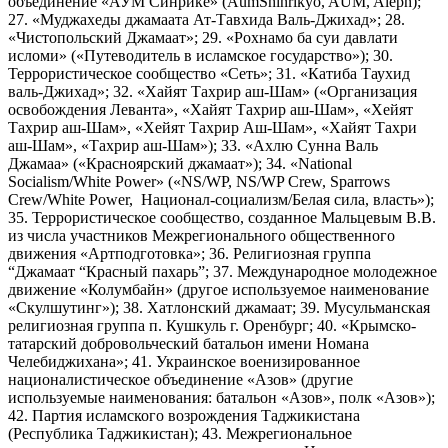
объединение «АУМ Синрике» (AumShinrikyo, AUM, Aleph);
27. «Муджахеды джамаата Ат-Тавхида Валь-Джихад»; 28.
«Чистопольский Джамаат»; 29. «Рохнамо ба суи давлати
исломи» («Путеводитель в исламское государство»); 30.
Террористическое сообщество «Сеть»; 31. «Катиба Таухид
валь-Джихад»; 32. «Хайят Тахрир аш-Шам» («Организация
освобождения Леванта», «Хайят Тахрир аш-Шам», «Хейят
Тахрир аш-Шам», «Хейят Тахрир Аш-Шам», «Хайят Тахри
аш-Шам», «Тахрир аш-Шам»); 33. «Ахлю Сунна Валь
Джамаа» («Красноярский джамаат»); 34. «National
Socialism/White Power» («NS/WP, NS/WP Crew, Sparrows
Crew/White Power, Национал-социализм/Белая сила, власть»);
35. Террористическое сообщество, созданное Мальцевым В.В.
из числа участников Межрегионального общественного
движения «Артподготовка»; 36. Религиозная группа
“Джамаат “Красный пахарь”; 37. Международное молодежное
движение «Колумбайн» (другое используемое наименование
«Скулшутинг»); 38. Хатлонский джамаат; 39. Мусульманская
религиозная группа п. Кушкуль г. Оренбург; 40. «Крымско-
татарский добровольческий батальон имени Номана
Челебиджихана»; 41. Украинское военизированное
националистическое объединение «Азов» (другие
используемые наименования: батальон «Азов», полк «Азов»);
42. Партия исламского возрождения Таджикистана
(Республика Таджикистан); 43. Межрегиональное