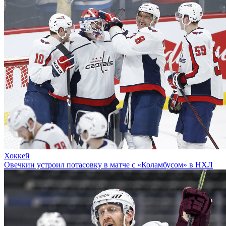
Хоккей
Овечкин устроил потасовку в матче с «Коламбусом» в НХЛ