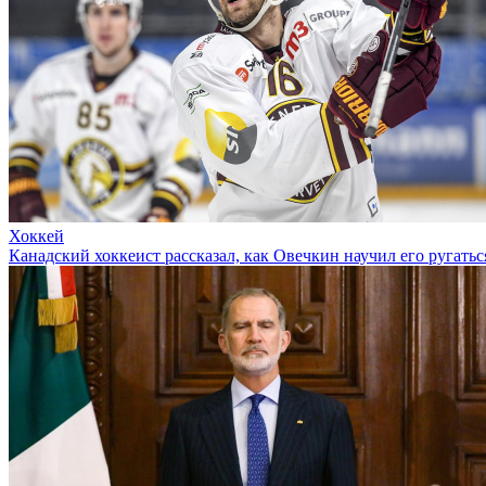
Хоккей
Канадский хоккеист рассказал, как Овечкин научил его ругатьс