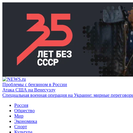
Проблемы с бензином в России
Атака США на Венесуэлу
Специальная военная операция на Украине: мирные переговор
Россия
Общество
Мир
Экономика
Спорт
Культура