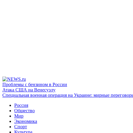
Проблемы с бензином в России
Атака США на Венесуэлу
Специальная военная операция на Украине: мирные переговор
Россия
Общество
Мир
Экономика
Спорт
Культура