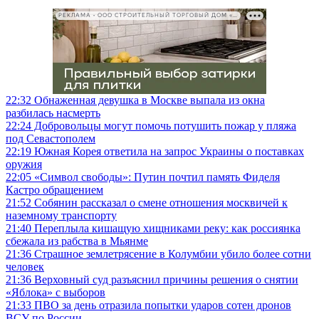
РЕКЛАМА • ООО СТРОИТЕЛЬНЫЙ ТОРГОВЫЙ ДОМ «ПЕТРОВИЧ», ИНН 7802348846
22:32
Обнаженная девушка в Москве выпала из окна
разбилась насмерть
22:24
Добровольцы могут помочь потушить пожар у пляжа
под Севастополем
22:19
Южная Корея ответила на запрос Украины о поставках
оружия
22:05
«Символ свободы»: Путин почтил память Фиделя
Кастро обращением
21:52
Собянин рассказал о смене отношения москвичей к
наземному транспорту
21:40
Переплыла кишащую хищниками реку: как россиянка
сбежала из рабства в Мьянме
21:36
Страшное землетрясение в Колумбии убило более сотни
человек
21:36
Верховный суд разъяснил причины решения о снятии
«Яблока» с выборов
21:33
ПВО за день отразила попытки ударов сотен дронов
ВСУ по России