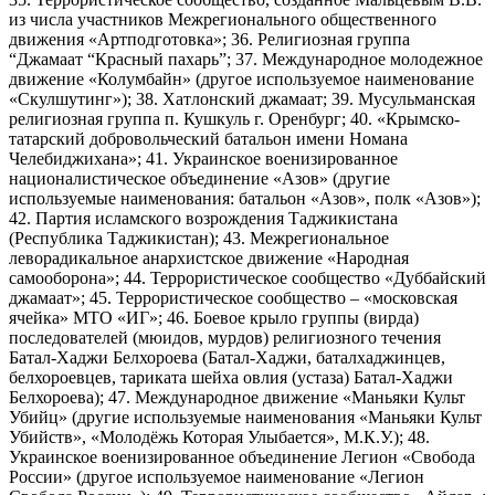
из числа участников Межрегионального общественного
движения «Артподготовка»; 36. Религиозная группа
“Джамаат “Красный пахарь”; 37. Международное молодежное
движение «Колумбайн» (другое используемое наименование
«Скулшутинг»); 38. Хатлонский джамаат; 39. Мусульманская
религиозная группа п. Кушкуль г. Оренбург; 40. «Крымско-
татарский добровольческий батальон имени Номана
Челебиджихана»; 41. Украинское военизированное
националистическое объединение «Азов» (другие
используемые наименования: батальон «Азов», полк «Азов»);
42. Партия исламского возрождения Таджикистана
(Республика Таджикистан); 43. Межрегиональное
леворадикальное анархистское движение «Народная
самооборона»; 44. Террористическое сообщество «Дуббайский
джамаат»; 45. Террористическое сообщество – «московская
ячейка» МТО «ИГ»; 46. Боевое крыло группы (вирда)
последователей (мюидов, мурдов) религиозного течения
Батал-Хаджи Белхороева (Батал-Хаджи, баталхаджинцев,
белхороевцев, тариката шейха овлия (устаза) Батал-Хаджи
Белхороева); 47. Международное движение «Маньяки Культ
Убийц» (другие используемые наименования «Маньяки Культ
Убийств», «Молодёжь Которая Улыбается», М.К.У.); 48.
Украинское военизированное объединение Легион «Свобода
России» (другое используемое наименование «Легион