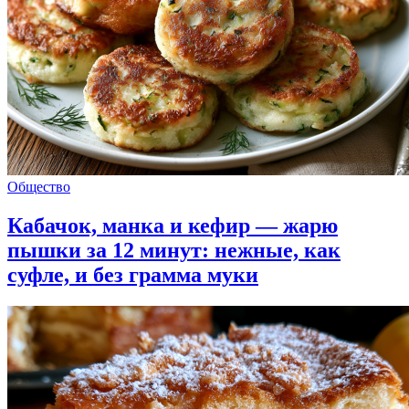
Общество
Кабачок, манка и кефир — жарю
пышки за 12 минут: нежные, как
суфле, и без грамма муки