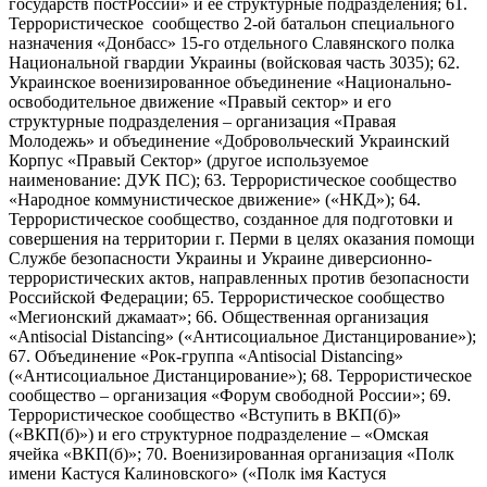
государств постРоссии» и ее структурные подразделения; 61.
Террористическое сообщество 2-ой батальон специального
назначения «Донбасс» 15-го отдельного Славянского полка
Национальной гвардии Украины (войсковая часть 3035); 62.
Украинское военизированное объединение «Национально-
освободительное движение «Правый сектор» и его
структурные подразделения – организация «Правая
Молодежь» и объединение «Добровольческий Украинский
Корпус «Правый Сектор» (другое используемое
наименование: ДУК ПС); 63. Террористическое сообщество
«Народное коммунистическое движение» («НКД»); 64.
Террористическое сообщество, созданное для подготовки и
совершения на территории г. Перми в целях оказания помощи
Службе безопасности Украины и Украине диверсионно-
террористических актов, направленных против безопасности
Российской Федерации; 65. Террористическое сообщество
«Мегионский джамаат»; 66. Общественная организация
«Antisocial Distancing» («Антисоциальное Дистанцирование»);
67. Объединение «Рок-группа «Antisocial Distancing»
(«Антисоциальное Дистанцирование»); 68. Террористическое
сообщество – организация «Форум свободной России»; 69.
Террористическое сообщество «Вступить в ВКП(б)»
(«ВКП(б)») и его структурное подразделение – «Омская
ячейка «ВКП(б)»; 70. Военизированная организация «Полк
имени Кастуся Калиновского» («Полк iмя Кастуся