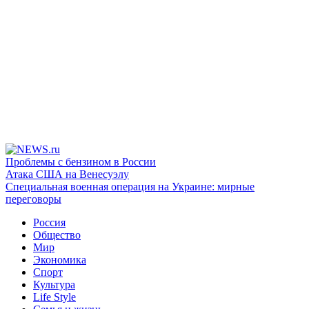
Проблемы с бензином в России
Атака США на Венесуэлу
Специальная военная операция на Украине: мирные
переговоры
Россия
Общество
Мир
Экономика
Спорт
Культура
Life Style