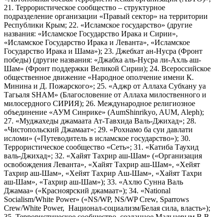
21. Террористическое сообщество – структурное
подразделение организации «Правый сектор» на территории
Республики Крым; 22. «Исламское государство» (другие
названия: «Исламское Государство Ирака и Сирии»,
«Исламское Государство Ирака и Леванта», «Исламское
Государство Ирака и Шама»); 23. Джебхат ан-Нусра (Фронт
победы) (другие названия: «Джабха аль-Нусра ли-Ахль аш-
Шам» (Фронт поддержки Великой Сирии); 24. Всероссийское
общественное движение «Народное ополчение имени К.
Минина и Д. Пожарского»; 25. «Аджр от Аллаха Субхану уа
Тагьаля SHAM» (Благословение от Аллаха милоственного и
милосердного СИРИЯ); 26. Международное религиозное
объединение «АУМ Синрике» (AumShinrikyo, AUM, Aleph);
27. «Муджахеды джамаата Ат-Тавхида Валь-Джихад»; 28.
«Чистопольский Джамаат»; 29. «Рохнамо ба суи давлати
исломи» («Путеводитель в исламское государство»); 30.
Террористическое сообщество «Сеть»; 31. «Катиба Таухид
валь-Джихад»; 32. «Хайят Тахрир аш-Шам» («Организация
освобождения Леванта», «Хайят Тахрир аш-Шам», «Хейят
Тахрир аш-Шам», «Хейят Тахрир Аш-Шам», «Хайят Тахри
аш-Шам», «Тахрир аш-Шам»); 33. «Ахлю Сунна Валь
Джамаа» («Красноярский джамаат»); 34. «National
Socialism/White Power» («NS/WP, NS/WP Crew, Sparrows
Crew/White Power, Национал-социализм/Белая сила, власть»);
35. Террористическое сообщество, созданное Мальцевым В.В.