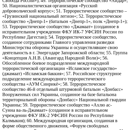
Свобода России»); 49. Террористическое сообщество «Айдар»;
50. Националистическая организация «Русский
добровольческий корпус»; 51. Террористическое сообщество –
«Грузинский национальный легион»; 52. Террористическое
сообщество «Днепр-1» (батальон «Днепр-1», полк «Днепр-1»);
53. Террористическое сообщество «Джамаат» (созданное в
исправительном учреждении ФКУ ИК-7 УФСИН России по
Республике Дагестан); 54. Террористическое сообщество,
созданное сотрудниками Главного управления разведки
Министерства обороны Украины и осуществлявшее свою
деятельность в г. Энергодаре Запорожской области; 55. Группа
«Концепция А.Н.В. (Авангард Народной Воли)»; 56.
Обособленное боевое подразделение международной
террористической организации «Исламское государство»
(джамаат) «Исламская баккия»; 57. Российское структурное
подразделение международного террористического
сообщества «АУМ Синрикё»; 58. Террористическое
сообщество 46-й отдельный штурмовой батальон «Донбасс»
Вооруженных сил Украины, созданное на базе батальона
территориальной обороны «Донбасс» Национальной гвардии
Украины; 59. Террористическое сообщество «Ахлю ас-
Сунна ва-ль-Джамаат» (созданное в исправительном
учреждении ФКУ ИК-2 УФСИН России по Республике
Калмыкия); 60. Международная организация, созданная в
форме общественного движения, «Форум свободных