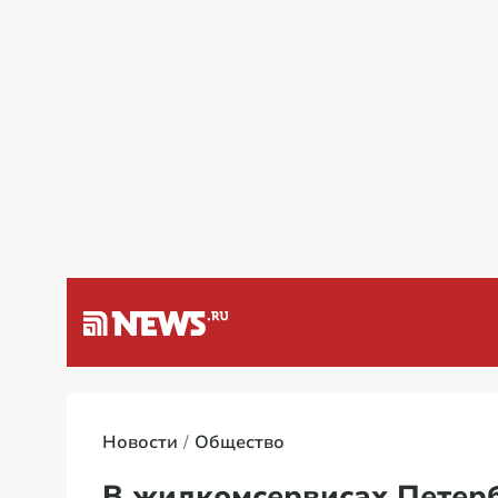
а Венесуэлу
Специальная 
Новости
Общество
В жилкомсервисах Петерб