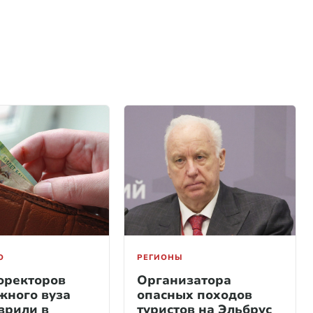
О
РЕГИОНЫ
оректоров
Организатора
жного вуза
опасных походов
зрили в
туристов на Эльбрус