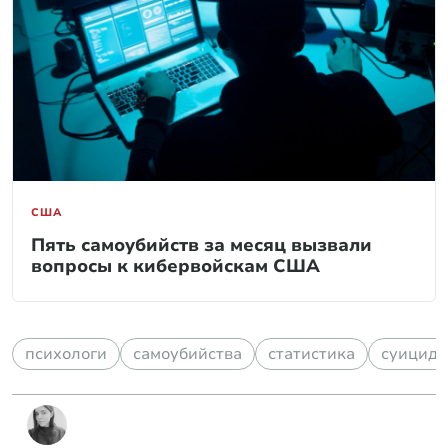
США
Пять самоубийств за месяц вызвали
вопросы к кибервойскам США
психологи
самоубийства
статистика
суицид