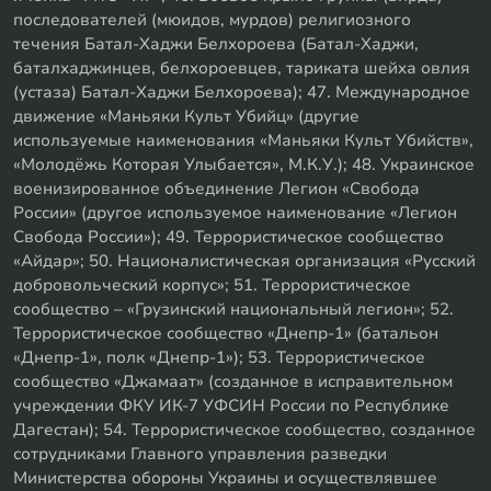
последователей (мюидов, мурдов) религиозного
течения Батал-Хаджи Белхороева (Батал-Хаджи,
баталхаджинцев, белхороевцев, тариката шейха овлия
(устаза) Батал-Хаджи Белхороева); 47. Международное
движение «Маньяки Культ Убийц» (другие
используемые наименования «Маньяки Культ Убийств»,
«Молодёжь Которая Улыбается», М.К.У.); 48. Украинское
военизированное объединение Легион «Свобода
России» (другое используемое наименование «Легион
Свобода России»); 49. Террористическое сообщество
«Айдар»; 50. Националистическая организация «Русский
добровольческий корпус»; 51. Террористическое
сообщество – «Грузинский национальный легион»; 52.
Террористическое сообщество «Днепр-1» (батальон
«Днепр-1», полк «Днепр-1»); 53. Террористическое
сообщество «Джамаат» (созданное в исправительном
учреждении ФКУ ИК-7 УФСИН России по Республике
Дагестан); 54. Террористическое сообщество, созданное
сотрудниками Главного управления разведки
Министерства обороны Украины и осуществлявшее