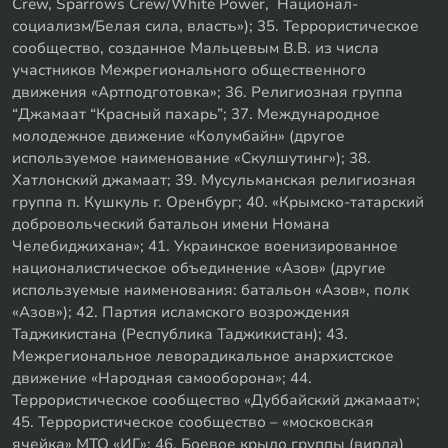
Crew, Sparrows Crew/White Power, Национал-
социализм/Белая сила, власть»); 35. Террористическое
сообщество, созданное Мальцевым В.В. из числа
участников Межрегионального общественного
движения «Артподготовка»; 36. Религиозная группа
“Джамаат “Красный пахарь”; 37. Международное
молодежное движение «Колумбайн» (другое
используемое наименование «Скулшутинг»); 38.
Хатлонский джамаат; 39. Мусульманская религиозная
группа п. Кушкуль г. Оренбург; 40. «Крымско-татарский
добровольческий батальон имени Номана
Челебиджихана»; 41. Украинское военизированное
националистическое объединение «Азов» (другие
используемые наименования: батальон «Азов», полк
«Азов»); 42. Партия исламского возрождения
Таджикистана (Республика Таджикистан); 43.
Межрегиональное леворадикальное анархистское
движение «Народная самооборона»; 44.
Террористическое сообщество «Дуббайский джамаат»;
45. Террористическое сообщество – «московская
ячейка» МТО «ИГ»; 46. Боевое крыло группы (вирда)