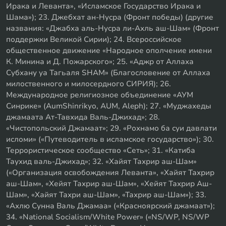
Ирака и Леванта», «Исламское Государство Ирака и
Шама»); 23. Джебхат ан-Нусра (Фронт победы) (другие
названия: «Джабха аль-Нусра ли-Ахль аш-Шам» (Фронт
поддержки Великой Сирии); 24. Всероссийское
общественное движение «Народное ополчение имени
К. Минина и Д. Пожарского»; 25. «Аджр от Аллаха
Субхану уа Тагьаля SHAM» (Благословение от Аллаха
милоственного и милосердного СИРИЯ); 26.
Международное религиозное объединение «АУМ
Синрике» (AumShinrikyo, AUM, Aleph); 27. «Муджахеды
джамаата Ат-Тавхида Валь-Джихад»; 28.
«Чистопольский Джамаат»; 29. «Рохнамо ба суи давлати
исломи» («Путеводитель в исламское государство»); 30.
Террористическое сообщество «Сеть»; 31. «Катиба
Таухид валь-Джихад»; 32. «Хайят Тахрир аш-Шам»
(«Организация освобождения Леванта», «Хайят Тахрир
аш-Шам», «Хейят Тахрир аш-Шам», «Хейят Тахрир Аш-
Шам», «Хайят Тахри аш-Шам», «Тахрир аш-Шам»); 33.
«Ахлю Сунна Валь Джамаа» («Красноярский джамаат»);
34. «National Socialism/White Power» («NS/WP, NS/WP