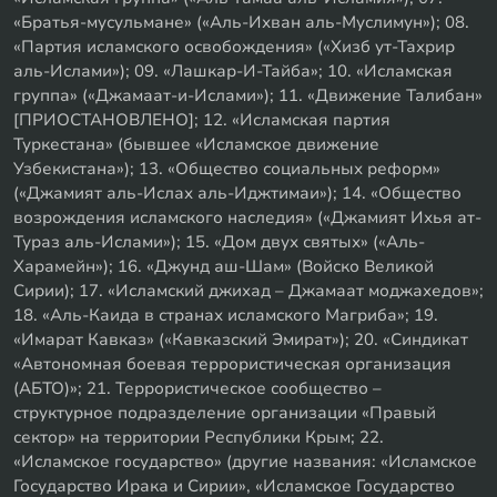
«Братья-мусульмане» («Аль-Ихван аль-Муслимун»); 08.
«Партия исламского освобождения» («Хизб ут-Тахрир
аль-Ислами»); 09. «Лашкар-И-Тайба»; 10. «Исламская
группа» («Джамаат-и-Ислами»); 11. «Движение Талибан»
[ПРИОСТАНОВЛЕНО]; 12. «Исламская партия
Туркестана» (бывшее «Исламское движение
Узбекистана»); 13. «Общество социальных реформ»
(«Джамият аль-Ислах аль-Иджтимаи»); 14. «Общество
возрождения исламского наследия» («Джамият Ихья ат-
Тураз аль-Ислами»); 15. «Дом двух святых» («Аль-
Харамейн»); 16. «Джунд аш-Шам» (Войско Великой
Сирии); 17. «Исламский джихад – Джамаат моджахедов»;
18. «Аль-Каида в странах исламского Магриба»; 19.
«Имарат Кавказ» («Кавказский Эмират»); 20. «Синдикат
«Автономная боевая террористическая организация
(АБТО)»; 21. Террористическое сообщество –
структурное подразделение организации «Правый
сектор» на территории Республики Крым; 22.
«Исламское государство» (другие названия: «Исламское
Государство Ирака и Сирии», «Исламское Государство