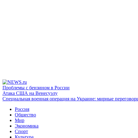
Проблемы с бензином в России
Атака США на Венесуэлу
Специальная военная операция на Украине: мирные переговор
Россия
Общество
Мир
Экономика
Спорт
Культура