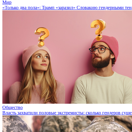
Мир
«Только два пола»: Трамп «заразил» Словакию гендерными те
Общество
Власть захватили половые экстремисты: сколько гендеров суще