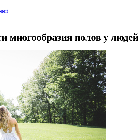
юдей
ти многообразия полов у людей