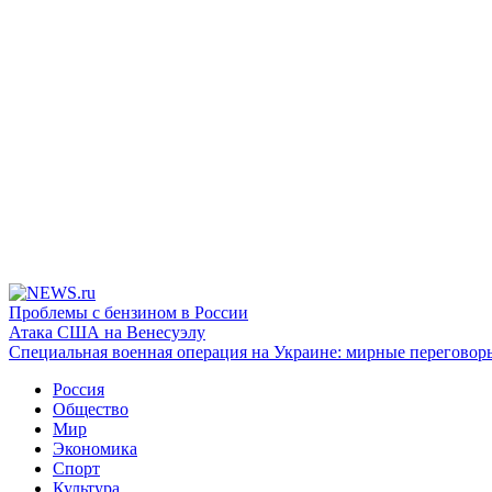
Проблемы с бензином в России
Атака США на Венесуэлу
Специальная военная операция на Украине: мирные переговор
Россия
Общество
Мир
Экономика
Спорт
Культура