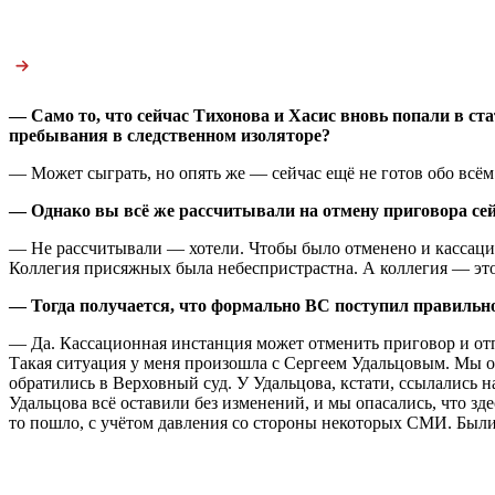
— Само то, что сейчас Тихонова и Хасис вновь попали в ста
пребывания в следственном изоляторе?
— Может сыграть, но опять же — сейчас ещё не готов обо всём
— Однако вы всё же рассчитывали на отмену приговора се
— Не рассчитывали — хотели. Чтобы было отменено и кассацио
Коллегия присяжных была небеспристрастна. А коллегия — это 
— Тогда получается, что формально ВС поступил правильн
— Да. Кассационная инстанция может отменить приговор и отп
Такая ситуация у меня произошла с Сергеем Удальцовым. Мы о
обратились в Верховный суд. У Удальцова, кстати, ссылались
Удальцова всё оставили без изменений, и мы опасались, что зде
то пошло, с учётом давления со стороны некоторых СМИ. Был