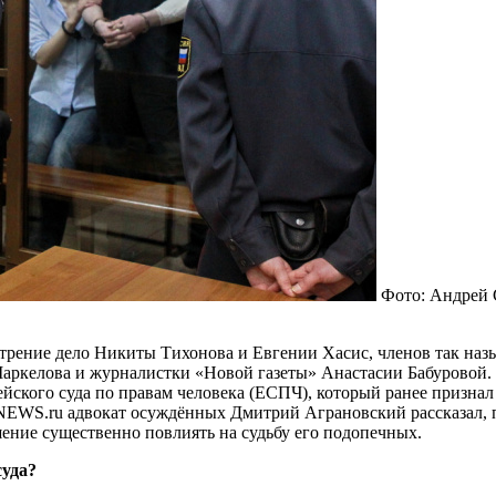
Фото: Андрей
трение дело Никиты Тихонова и Евгении Хасис, членов так наз
 Маркелова и журналистки «Новой газеты» Анастасии Бабуровой
йского суда по правам человека (ЕСПЧ), который ранее призна
 NEWS.ru адвокат осуждённых Дмитрий Аграновский рассказал,
ешение существенно повлиять на судьбу его подопечных.
суда?