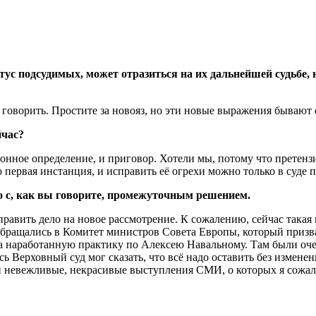
тус подсудимых, может отразиться на их дальнейшей судьбе, 
 говорить. Простите за новояз, но эти новые выражения бывают
йчас?
нное определение, и приговор. Хотели мы, потому что претенз
первая инстанция, и исправить её огрехи можно только в суде 
о с, как вы говорите, промежуточным решением.
равить дело на новое рассмотрение. К сожалению, сейчас така
бращались в Комитет министров Совета Европы, который призвал
 на наработанную практику по Алексею Навальному. Там были оч
сь Верховный суд мог сказать, что всё надо оставить без измене
и невежливые, некрасивые выступления СМИ, о которых я сожа