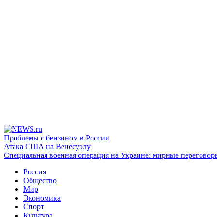
Проблемы с бензином в России
Атака США на Венесуэлу
Специальная военная операция на Украине: мирные переговор
Россия
Общество
Мир
Экономика
Спорт
Культура