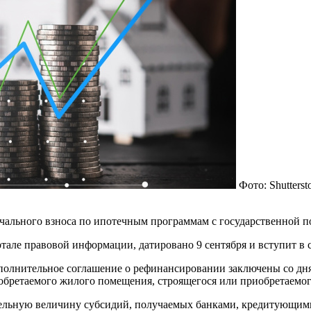
Фото: Shutter
ального взноса по ипотечным программам с государственной по
але правовой информации, датировано 9 сентября и вступит в с
полнительное соглашение о рефинансировании заключены со дня 
риобретаемого жилого помещения, строящегося или приобретаемо
дельную величину субсидий, получаемых банками, кредитующими