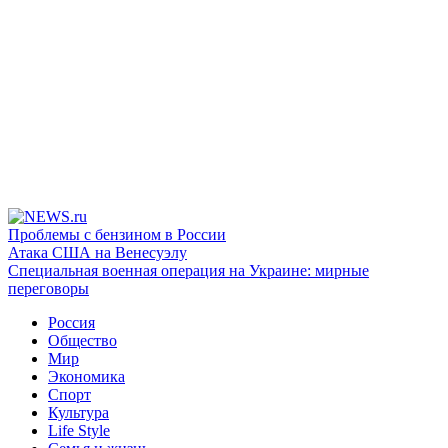
Проблемы с бензином в России
Атака США на Венесуэлу
Специальная военная операция на Украине: мирные
переговоры
Россия
Общество
Мир
Экономика
Спорт
Культура
Life Style