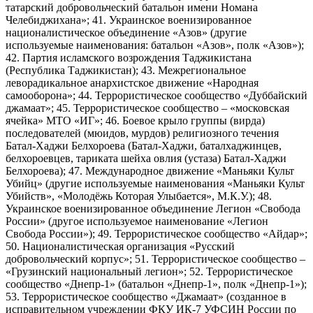
татарский добровольческий батальон имени Номана
Челебиджихана»; 41. Украинское военизированное
националистическое объединение «Азов» (другие
используемые наименования: батальон «Азов», полк «Азов»);
42. Партия исламского возрождения Таджикистана
(Республика Таджикистан); 43. Межрегиональное
леворадикальное анархистское движение «Народная
самооборона»; 44. Террористическое сообщество «Дуббайский
джамаат»; 45. Террористическое сообщество – «московская
ячейка» МТО «ИГ»; 46. Боевое крыло группы (вирда)
последователей (мюидов, мурдов) религиозного течения
Батал-Хаджи Белхороева (Батал-Хаджи, баталхаджинцев,
белхороевцев, тариката шейха овлия (устаза) Батал-Хаджи
Белхороева); 47. Международное движение «Маньяки Культ
Убийц» (другие используемые наименования «Маньяки Культ
Убийств», «Молодёжь Которая Улыбается», М.К.У.); 48.
Украинское военизированное объединение Легион «Свобода
России» (другое используемое наименование «Легион
Свобода России»); 49. Террористическое сообщество «Айдар»;
50. Националистическая организация «Русский
добровольческий корпус»; 51. Террористическое сообщество –
«Грузинский национальный легион»; 52. Террористическое
сообщество «Днепр-1» (батальон «Днепр-1», полк «Днепр-1»);
53. Террористическое сообщество «Джамаат» (созданное в
исправительном учреждении ФКУ ИК-7 УФСИН России по