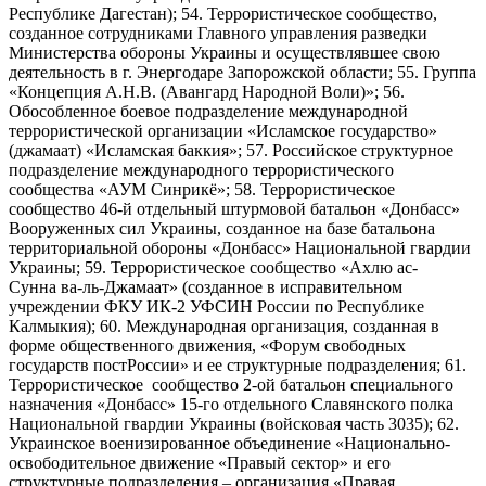
Республике Дагестан); 54. Террористическое сообщество,
созданное сотрудниками Главного управления разведки
Министерства обороны Украины и осуществлявшее свою
деятельность в г. Энергодаре Запорожской области; 55. Группа
«Концепция А.Н.В. (Авангард Народной Воли)»; 56.
Обособленное боевое подразделение международной
террористической организации «Исламское государство»
(джамаат) «Исламская баккия»; 57. Российское структурное
подразделение международного террористического
сообщества «АУМ Синрикё»; 58. Террористическое
сообщество 46-й отдельный штурмовой батальон «Донбасс»
Вооруженных сил Украины, созданное на базе батальона
территориальной обороны «Донбасс» Национальной гвардии
Украины; 59. Террористическое сообщество «Ахлю ас-
Сунна ва-ль-Джамаат» (созданное в исправительном
учреждении ФКУ ИК-2 УФСИН России по Республике
Калмыкия); 60. Международная организация, созданная в
форме общественного движения, «Форум свободных
государств постРоссии» и ее структурные подразделения; 61.
Террористическое сообщество 2-ой батальон специального
назначения «Донбасс» 15-го отдельного Славянского полка
Национальной гвардии Украины (войсковая часть 3035); 62.
Украинское военизированное объединение «Национально-
освободительное движение «Правый сектор» и его
структурные подразделения – организация «Правая