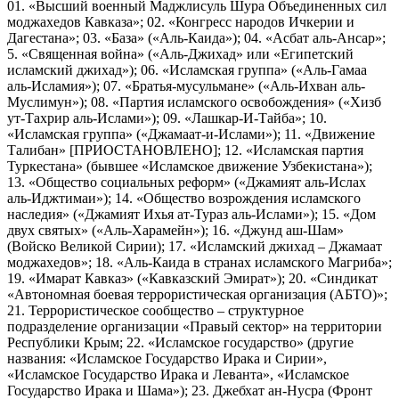
01. «Высший военный Маджлисуль Шура Объединенных сил
моджахедов Кавказа»; 02. «Конгресс народов Ичкерии и
Дагестана»; 03. «База» («Аль-Каида»); 04. «Асбат аль-Ансар»;
5. «Священная война» («Аль-Джихад» или «Египетский
исламский джихад»); 06. «Исламская группа» («Аль-Гамаа
аль-Исламия»); 07. «Братья-мусульмане» («Аль-Ихван аль-
Муслимун»); 08. «Партия исламского освобождения» («Хизб
ут-Тахрир аль-Ислами»); 09. «Лашкар-И-Тайба»; 10.
«Исламская группа» («Джамаат-и-Ислами»); 11. «Движение
Талибан» [ПРИОСТАНОВЛЕНО]; 12. «Исламская партия
Туркестана» (бывшее «Исламское движение Узбекистана»);
13. «Общество социальных реформ» («Джамият аль-Ислах
аль-Иджтимаи»); 14. «Общество возрождения исламского
наследия» («Джамият Ихья ат-Тураз аль-Ислами»); 15. «Дом
двух святых» («Аль-Харамейн»); 16. «Джунд аш-Шам»
(Войско Великой Сирии); 17. «Исламский джихад – Джамаат
моджахедов»; 18. «Аль-Каида в странах исламского Магриба»;
19. «Имарат Кавказ» («Кавказский Эмират»); 20. «Синдикат
«Автономная боевая террористическая организация (АБТО)»;
21. Террористическое сообщество – структурное
подразделение организации «Правый сектор» на территории
Республики Крым; 22. «Исламское государство» (другие
названия: «Исламское Государство Ирака и Сирии»,
«Исламское Государство Ирака и Леванта», «Исламское
Государство Ирака и Шама»); 23. Джебхат ан-Нусра (Фронт