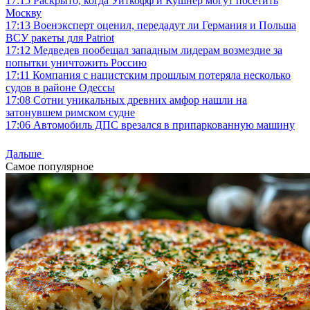
17:15
Раскрыто, когда Уиткофф и Кушнер могут посетить
Москву
17:13
Военэксперт оценил, передадут ли Германия и Польша
ВСУ ракеты для Patriot
17:12
Медведев пообещал западным лидерам возмездие за
попытки уничтожить Россию
17:11
Компания с нацистским прошлым потеряла несколько
судов в районе Одессы
17:08
Сотни уникальных древних амфор нашли на
затонувшем римском судне
17:06
Автомобиль ДПС врезался в припаркованную машину
Дальше
Самое популярное