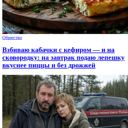
Общество
Взбиваю кабачки с кефиром — и на
сковородку: на завтрак подаю лепешку
вкуснее пиццы и без дрожжей