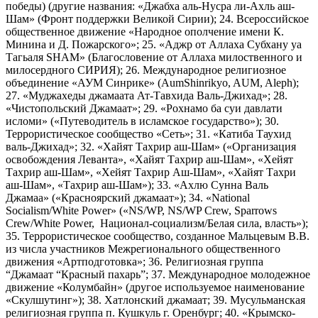
победы) (другие названия: «Джабха аль-Нусра ли-Ахль аш-
Шам» (Фронт поддержки Великой Сирии); 24. Всероссийское
общественное движение «Народное ополчение имени К.
Минина и Д. Пожарского»; 25. «Аджр от Аллаха Субхану уа
Тагьаля SHAM» (Благословение от Аллаха милоственного и
милосердного СИРИЯ); 26. Международное религиозное
объединение «АУМ Синрике» (AumShinrikyo, AUM, Aleph);
27. «Муджахеды джамаата Ат-Тавхида Валь-Джихад»; 28.
«Чистопольский Джамаат»; 29. «Рохнамо ба суи давлати
исломи» («Путеводитель в исламское государство»); 30.
Террористическое сообщество «Сеть»; 31. «Катиба Таухид
валь-Джихад»; 32. «Хайят Тахрир аш-Шам» («Организация
освобождения Леванта», «Хайят Тахрир аш-Шам», «Хейят
Тахрир аш-Шам», «Хейят Тахрир Аш-Шам», «Хайят Тахри
аш-Шам», «Тахрир аш-Шам»); 33. «Ахлю Сунна Валь
Джамаа» («Красноярский джамаат»); 34. «National
Socialism/White Power» («NS/WP, NS/WP Crew, Sparrows
Crew/White Power, Национал-социализм/Белая сила, власть»);
35. Террористическое сообщество, созданное Мальцевым В.В.
из числа участников Межрегионального общественного
движения «Артподготовка»; 36. Религиозная группа
“Джамаат “Красный пахарь”; 37. Международное молодежное
движение «Колумбайн» (другое используемое наименование
«Скулшутинг»); 38. Хатлонский джамаат; 39. Мусульманская
религиозная группа п. Кушкуль г. Оренбург; 40. «Крымско-