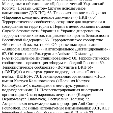
Молодежь» и объединение «Добровольческий Украинский
Корпус «Правый Сектор» (другое используемое
наименование: ДУК ПС); 63. Террористическое сообщество
«Народное коммунистическое движение» («НКД»); 64.
Террористическое сообщество, созданное для подготовки и
совершения на территории г. Перми в целях оказания помощи
Службе безопасности Украины и Украине диверсионно-
террористических актов, направленных против безопасности
Российской Федерации; 65. Террористическое сообщество
«Мегионский джамаат»; 66. Общественная организация
«Antisocial Distancing» («Антисоциальное Дистанцирование»);
67. Объединение «Рок-группа «Antisocial Distancing»
(«Антисоциальное Дистанцирование»); 68. Террористическое
сообщество – организация «Форум свободной России»; 69.
Террористическое сообщество «Вступить в ВКП(б)»
(«ВКП(б)») и его структурное подразделение – «Омская
ячейка «ВКП(б)»; 70. Военизированная организация «Полк
имени Кастуся Калиновского» («Полк iмя Кастуся
Калiноўскага») с входящими в нее структурными
подразделениями; 71. Незарегистрированная иностранная
организация «Съезд народных депутатов» (Kongres
Deputowanych Ludowych), Республика Польша; 72.
Американская некоммерческая корпорация Anti-Corruption
Foundation, Inc (иные используемые наименования: ACF, ACF
international, «Фонд борьбы с коррупцией, Инк.»); 73.