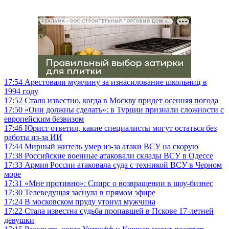
РЕКЛАМА • ООО СТРОИТЕЛЬНЫЙ ТОРГОВЫЙ ДОМ «ПЕТРОВИЧ», ИНН 7802348846
17:54
Арестовали мужчину за изнасилование школьниц в
1994 году
17:52
Стало известно, когда в Москву придет осенняя погода
17:50
«Они должны сделать»: в Турции признали сложности с
европейским безвизом
17:46
Юрист ответил, какие специалисты могут остаться без
работы из-за ИИ
17:44
Мирный житель умер из-за атаки ВСУ на скорую
17:38
Российские военные атаковали склады ВСУ в Одессе
17:33
Армия России атаковала суда с техникой ВСУ в Черном
море
17:31
«Мне противно»: Спирс о возвращении в шоу-бизнес
17:30
Телеведущая заснула в прямом эфире
17:24
В московском пруду утонул мужчина
17:22
Стала известна судьба пропавшей в Пскове 17-летней
девушки