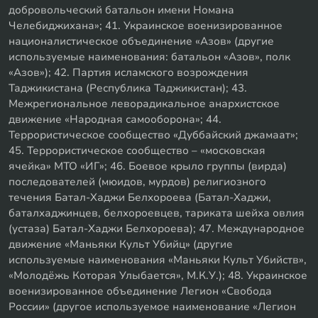
добровольческий батальон имени Номана
Челебиджихана»; 41. Украинское военизированное
националистическое объединение «Азов» (другие
используемые наименования: батальон «Азов», полк
«Азов»); 42. Партия исламского возрождения
Таджикистана (Республика Таджикистан); 43.
Межрегиональное леворадикальное анархистское
движение «Народная самооборона»; 44.
Террористическое сообщество «Дуббайский джамаат»;
45. Террористическое сообщество – «московская
ячейка» МТО «ИГ»; 46. Боевое крыло группы (вирда)
последователей (мюидов, мурдов) религиозного
течения Батал-Хаджи Белхороева (Батал-Хаджи,
баталхаджинцев, белхороевцев, тариката шейха овлия
(устаза) Батал-Хаджи Белхороева); 47. Международное
движение «Маньяки Культ Убийц» (другие
используемые наименования «Маньяки Культ Убийств»,
«Молодёжь Которая Улыбается», М.К.У.); 48. Украинское
военизированное объединение Легион «Свобода
России» (другое используемое наименование «Легион