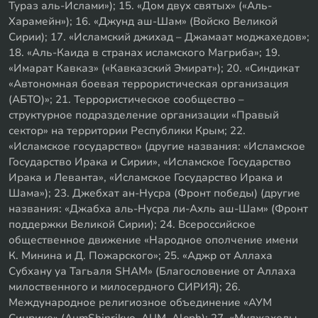
Тураз аль-Ислами»); 15. «Дом двух святых» («Аль-
Харамейн»); 16. «Джунд аш-Шам» (Войско Великой
Сирии); 17. «Исламский джихад – Джамаат моджахедов»;
18. «Аль-Каида в странах исламского Магриба»; 19.
«Имарат Кавказ» («Кавказский Эмират»); 20. «Синдикат
«Автономная боевая террористическая организация
(АБТО)»; 21. Террористическое сообщество –
структурное подразделение организации «Правый
сектор» на территории Республики Крым; 22.
«Исламское государство» (другие названия: «Исламское
Государство Ирака и Сирии», «Исламское Государство
Ирака и Леванта», «Исламское Государство Ирака и
Шама»); 23. Джебхат ан-Нусра (Фронт победы) (другие
названия: «Джабха аль-Нусра ли-Ахль аш-Шам» (Фронт
поддержки Великой Сирии); 24. Всероссийское
общественное движение «Народное ополчение имени
К. Минина и Д. Пожарского»; 25. «Аджр от Аллаха
Субхану уа Тагьаля SHAM» (Благословение от Аллаха
милоственного и милосердного СИРИЯ); 26.
Международное религиозное объединение «АУМ
Синрике» (AumShinrikyo, AUM, Aleph); 27. «Муджахеды