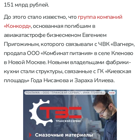
151 млрд рублей.
До этого стало известно, что
группа компаний
«Конкорд»
, основанная погибшим в
авиакатастрофе бизнесменом Евгением
Пригожиным, которого связывали с ЧВК «Вагнер»,
продала ООО «Комбинат питания» в селе Кленово
в Новой Москве. Новыми владельцами фабрики-
кухни стали структуры, связанные с ГК «Киевская
площадь» Года Нисанова и Зараха Илиева.
РЕКЛАМА • ООО "ТРАНСВЭЙ СЕРВИС", ИНН 7724814198