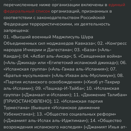
перечисленные ниже организации включены в
единый
федеральный список
организаций, признанных в
соответствии с законодательством Российской
Федерации террористическими, их деятельность
запрещена:
01. «Высший военный Маджлисуль Шура
Объединенных сил моджахедов Кавказа»; 02. «Конгресс
народов Ичкерии и Дагестана»; 03. «База» («Аль-
Каида»); 04. «Асбат аль-Ансар»; 5. «Священная война»
(«Аль-Джихад» или «Египетский исламский джихад»); 06.
«Исламская группа» («Аль-Гамаа аль-Исламия»); 07.
«Братья-мусульмане» («Аль-Ихван аль-Муслимун»); 08.
«Партия исламского освобождения» («Хизб ут-Тахрир
аль-Ислами»); 09. «Лашкар-И-Тайба»; 10. «Исламская
группа» («Джамаат-и-Ислами»); 11. «Движение Талибан»
[ПРИОСТАНОВЛЕНО]; 12. «Исламская партия
Туркестана» (бывшее «Исламское движение
Узбекистана»); 13. «Общество социальных реформ»
(«Джамият аль-Ислах аль-Иджтимаи»); 14. «Общество
возрождения исламского наследия» («Джамият Ихья ат-