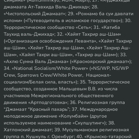
джамаата Ат-Тавхида Валь-Джихад»; 28.
«Чистопольский Джамаат»; 29. «Рохнамо ба суи давлати
исломи» («Путеводитель в исламское государство»); 30.
Террористическое сообщество «Сеть»; 31. «Катиба
Таухид валь-Джихад»; 32. «Хайят Тахрир аш-Шам»
(«Организация освобождения Леванта», «Хайят Тахрир
аш-Шам», «Хейят Тахрир аш-Шам», «Хейят Тахрир Аш-
Шам», «Хайят Тахри аш-Шам», «Тахрир аш-Шам»); 33.
«Ахлю Сунна Валь Джамаа» («Красноярский джамаат»);
34. «National Socialism/White Power» («NS/WP, NS/WP
Crew, Sparrows Crew/White Power, Национал-
социализм/Белая сила, власть»); 35. Террористическое
сообщество, созданное Мальцевым В.В. из числа
участников Межрегионального общественного
движения «Артподготовка»; 36. Религиозная группа
“Джамаат “Красный пахарь”; 37. Международное
молодежное движение «Колумбайн» (другое
используемое наименование «Скулшутинг»); 38.
Хатлонский джамаат; 39. Мусульманская религиозная
группа п. Кушкуль г. Оренбург; 40. «Крымско-татарский