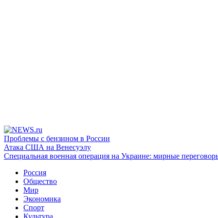
Проблемы с бензином в России
Атака США на Венесуэлу
Специальная военная операция на Украине: мирные переговор
Россия
Общество
Мир
Экономика
Спорт
Культура