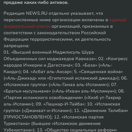
продаже каких-либо активов.
Редакция NEWS.RU отдельно указывает, что
перечисленные ниже организации включены в
единый
федеральный список
организаций, признанных в
соответствии с законодательством Российской
Федерации террористическими, их деятельность
запрещена:
01. «Высший военный Маджлисуль Шура
Объединенных сил моджахедов Кавказа»; 02. «Конгресс
народов Ичкерии и Дагестана»; 03. «База» («Аль-
Каида»); 04. «Асбат аль-Ансар»; 5. «Священная война»
(«Аль-Джихад» или «Египетский исламский джихад»); 06.
«Исламская группа» («Аль-Гамаа аль-Исламия»); 07.
«Братья-мусульмане» («Аль-Ихван аль-Муслимун»); 08.
«Партия исламского освобождения» («Хизб ут-Тахрир
аль-Ислами»); 09. «Лашкар-И-Тайба»; 10. «Исламская
группа» («Джамаат-и-Ислами»); 11. «Движение Талибан»
[ПРИОСТАНОВЛЕНО]; 12. «Исламская партия
Туркестана» (бывшее «Исламское движение
Узбекистана»); 13. «Общество социальных реформ»