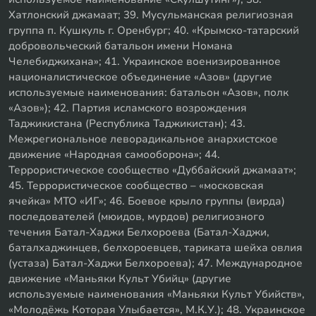
Хатлонский джамаат; 39. Мусульманская религиозная
группа п. Кушкуль г. Оренбург; 40. «Крымско-татарский
добровольческий батальон имени Номана
Челебиджихана»; 41. Украинское военизированное
националистическое объединение «Азов» (другие
используемые наименования: батальон «Азов», полк
«Азов»); 42. Партия исламского возрождения
Таджикистана (Республика Таджикистан); 43.
Межрегиональное леворадикальное анархистское
движение «Народная самооборона»; 44.
Террористическое сообщество «Дуббайский джамаат»;
45. Террористическое сообщество – «московская
ячейка» МТО «ИГ»; 46. Боевое крыло группы (вирда)
последователей (мюидов, мурдов) религиозного
течения Батал-Хаджи Белхороева (Батал-Хаджи,
баталхаджинцев, белхороевцев, тариката шейха овлия
(устаза) Батал-Хаджи Белхороева); 47. Международное
движение «Маньяки Культ Убийц» (другие
используемые наименования «Маньяки Культ Убийств»,
«Молодёжь Которая Улыбается», М.К.У.); 48. Украинское