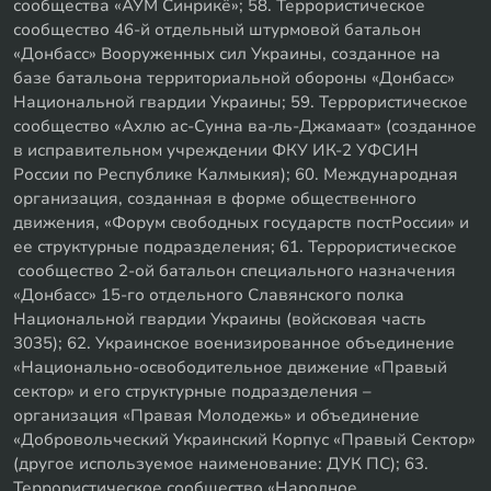
сообщества «АУМ Синрикё»; 58. Террористическое
сообщество 46-й отдельный штурмовой батальон
«Донбасс» Вооруженных сил Украины, созданное на
базе батальона территориальной обороны «Донбасс»
Национальной гвардии Украины; 59. Террористическое
сообщество «Ахлю ас-Сунна ва-ль-Джамаат» (созданное
в исправительном учреждении ФКУ ИК-2 УФСИН
России по Республике Калмыкия); 60. Международная
организация, созданная в форме общественного
движения, «Форум свободных государств постРоссии» и
ее структурные подразделения; 61. Террористическое
сообщество 2-ой батальон специального назначения
«Донбасс» 15-го отдельного Славянского полка
Национальной гвардии Украины (войсковая часть
3035); 62. Украинское военизированное объединение
«Национально-освободительное движение «Правый
сектор» и его структурные подразделения –
организация «Правая Молодежь» и объединение
«Добровольческий Украинский Корпус «Правый Сектор»
(другое используемое наименование: ДУК ПС); 63.
Террористическое сообщество «Народное