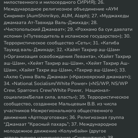
милоственного и милосердного СИРИЯ); 26.
Международное религиозное объединение «АУМ
Синрике» (AumShinrikyo, AUM, Aleph); 27. «Муджахеды
джамаата Ат-Тавхида Валь-Джихад»; 28.
«Чистопольский Джамаат»; 29. «Рохнамо ба суи давлати
исломи» («Путеводитель в исламское государство»); 30.
Террористическое сообщество «Сеть»; 31. «Катиба
Таухид валь-Джихад»; 32. «Хайят Тахрир аш-Шам»
(«Организация освобождения Леванта», «Хайят Тахрир
аш-Шам», «Хейят Тахрир аш-Шам», «Хейят Тахрир Аш-
Шам», «Хайят Тахри аш-Шам», «Тахрир аш-Шам»); 33.
«Ахлю Сунна Валь Джамаа» («Красноярский джамаат»);
34. «National Socialism/White Power» («NS/WP, NS/WP
Crew, Sparrows Crew/White Power, Национал-
социализм/Белая сила, власть»); 35. Террористическое
сообщество, созданное Мальцевым В.В. из числа
участников Межрегионального общественного
движения «Артподготовка»; 36. Религиозная группа
“Джамаат “Красный пахарь”; 37. Международное
молодежное движение «Колумбайн» (другое
используемое наименование «Скулшутинг»); 38.