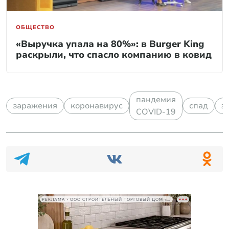
ОБЩЕСТВО
«Выручка упала на 80%»: в Burger King
раскрыли, что спасло компанию в ковид
пандемия
заражения
коронавирус
спад
э
COVID-19
РЕКЛАМА • ООО СТРОИТЕЛЬНЫЙ ТОРГОВЫЙ ДОМ «ПЕТРОВИЧ», ИНН 7802348846