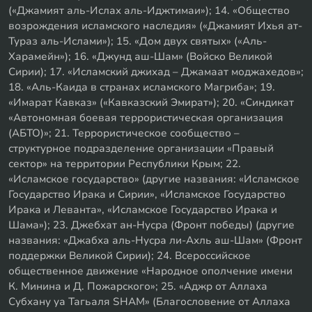
(«Джамият аль-Ислах аль-Иджтимаи»); 14. «Общество
возрождения исламского наследия» («Джамият Ихья ат-
Тураз аль-Ислами»); 15. «Дом двух святых» («Аль-
Харамейн»); 16. «Джунд аш-Шам» (Войско Великой
Сирии); 17. «Исламский джихад – Джамаат моджахедов»;
18. «Аль-Каида в странах исламского Магриба»; 19.
«Имарат Кавказ» («Кавказский Эмират»); 20. «Синдикат
«Автономная боевая террористическая организация
(АБТО)»; 21. Террористическое сообщество –
структурное подразделение организации «Правый
сектор» на территории Республики Крым; 22.
«Исламское государство» (другие названия: «Исламское
Государство Ирака и Сирии», «Исламское Государство
Ирака и Леванта», «Исламское Государство Ирака и
Шама»); 23. Джебхат ан-Нусра (Фронт победы) (другие
названия: «Джабха аль-Нусра ли-Ахль аш-Шам» (Фронт
поддержки Великой Сирии); 24. Всероссийское
общественное движение «Народное ополчение имени
К. Минина и Д. Пожарского»; 25. «Аджр от Аллаха
Субхану уа Тагьаля SHAM» (Благословение от Аллаха