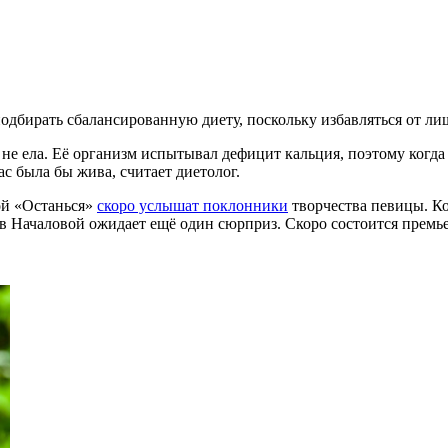
одбирать сбалансированную диету, поскольку избавляться от ли
не ела. Её организм испытывал дефицит кальция, поэтому когда 
ас была бы жива, считает диетолог.
ой «Останься»
скоро услышат поклонники
творчества певицы. К
тов Началовой ожидает ещё один сюрприз. Скоро состоится премь