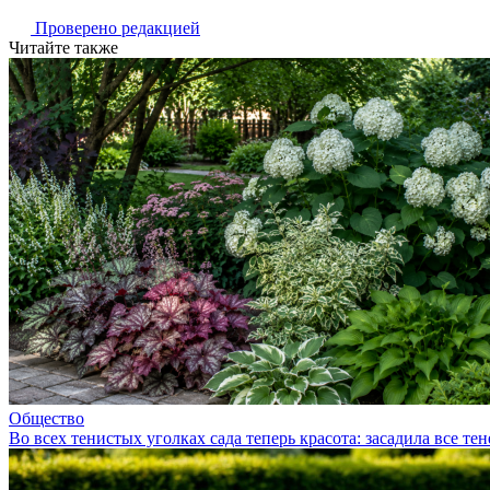
Проверено редакцией
Читайте также
Общество
Во всех тенистых уголках сада теперь красота: засадила все 