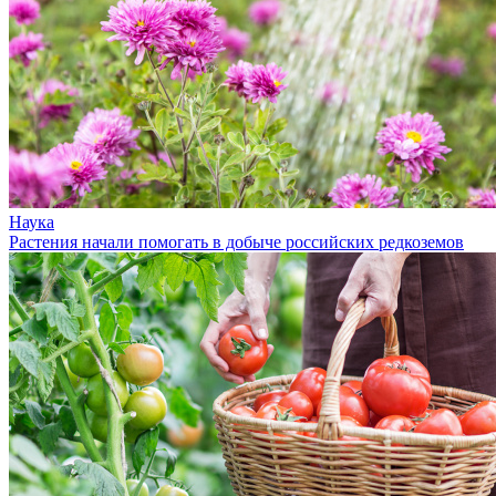
Наука
Растения начали помогать в добыче российских редкоземов