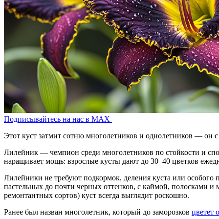
Подписывайтесь на нас в MAX
Этот куст затмит сотню многолетников и однолетников — он с
Лилейник — чемпион среди многолетников по стойкости и спосо
наращивает мощь: взрослые кусты дают до 30–40 цветков ежедне
Лилейники не требуют подкормок, деления куста или особого 
пастельных до почти черных оттенков, с каймой, полосками и 
ремонтантных сортов) куст всегда выглядит роскошно.
Ранее был назван многолетник, который до заморозков
цветет 