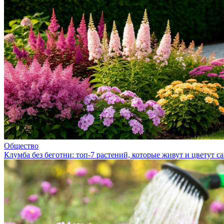
Общество
Клумба без беготни: топ‑7 растений, которые живут и цветут са