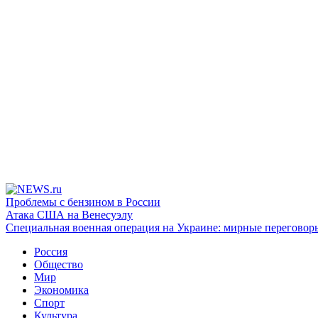
Проблемы с бензином в России
Атака США на Венесуэлу
Специальная военная операция на Украине: мирные переговор
Россия
Общество
Мир
Экономика
Спорт
Культура