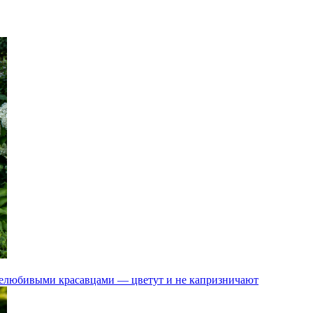
тенелюбивыми красавцами — цветут и не капризничают