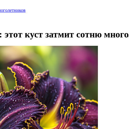
многолетников
: этот куст затмит сотню мног