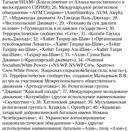
Тагьаля SHAM» (Благословение от Аллаха милоственного и
милосердного СИРИЯ); 26. Международное религиозное
объединение «АУМ Синрике» (AumShinrikyo, AUM, Aleph);
27. «Муджахеды джамаата Ат-Тавхида Валь-Джихад»; 28.
«Чистопольский Джамаат»; 29. «Рохнамо ба суи давлати
исломи» («Путеводитель в исламское государство»); 30.
Террористическое сообщество «Сеть»; 31. «Катиба Таухид
валь-Джихад»; 32. «Хайят Тахрир аш-Шам» («Организация
освобождения Леванта», «Хайят Тахрир аш-Шам», «Хейят
Тахрир аш-Шам», «Хейят Тахрир Аш-Шам», «Хайят Тахри
аш-Шам», «Тахрир аш-Шам»); 33. «Ахлю Сунна Валь
Джамаа» («Красноярский джамаат»); 34. «National
Socialism/White Power» («NS/WP, NS/WP Crew, Sparrows
Crew/White Power, Национал-социализм/Белая сила, власть»);
35. Террористическое сообщество, созданное Мальцевым В.В.
из числа участников Межрегионального общественного
движения «Артподготовка»; 36. Религиозная группа
“Джамаат “Красный пахарь”; 37. Международное молодежное
движение «Колумбайн» (другое используемое наименование
«Скулшутинг»); 38. Хатлонский джамаат; 39. Мусульманская
религиозная группа п. Кушкуль г. Оренбург; 40. «Крымско-
татарский добровольческий батальон имени Номана
Челебиджихана»; 41. Украинское военизированное
националистическое объединение «Азов» (другие
используемые наименования: батальон «Азов», полк «Азов»);