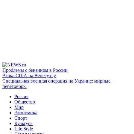
Проблемы с бензином в России
Атака США на Венесуэлу
Специальная военная операция на Украине: мирные
переговоры
Россия
Общество
Мир
Экономика
Спорт
Культура
Life Style