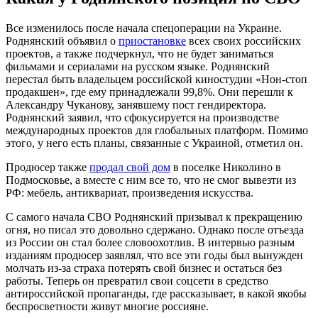
Все изменилось после начала спецоперации на Украине.
Роднянский объявил о
приостановке
всех своих российских
проектов, а также подчеркнул, что не будет заниматься
фильмами и сериалами на русском языке. Роднянский
перестал быть владельцем российской киностудии «Нон-стоп
продакшен», где ему принадлежали 99,8%. Они перешли к
Александру Чуканову, занявшему пост гендиректора.
Роднянский заявил, что сфокусируется на производстве
международных проектов для глобальных платформ. Помимо
этого, у него есть планы, связанные с Украиной, отметил он.
Продюсер также
продал свой дом
в поселке Николино в
Подмосковье, а вместе с ним все то, что не смог вывезти из
РФ: мебель, антиквариат, произведения искусства.
С самого начала СВО Роднянский призывал к прекращению
огня, но писал это довольно сдержано. Однако после отъезда
из России он стал более словоохотлив. В интервью разным
изданиям продюсер заявлял, что все эти годы был вынужден
молчать из-за страха потерять свой бизнес и остаться без
работы. Теперь он превратил свои соцсети в средство
антироссийской пропаганды, где рассказывает, в какой якобы
беспросветности живут многие россияне.