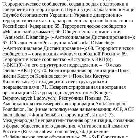
Террористическое сообщество, созданное для подготовки и
совершения на территории г. Перми в целях оказания помощи
Службе безопасности Украины и Украине диверсионно-
террористических актов, направленных против безопасности
Российской Федерации; 65. Террористическое сообщество
«Мегионский джамаат»; 66. Общественная организация
«Antisocial Distancing» («Антисоциальное Дистанцирование»);
67. Объединение «Рок-группа «Antisocial Distancing»
(«Антисоциальное Дистанцирование»); 68. Террористическое
сообщество – организация «Форум свободной России»; 69.
Террористическое сообщество «Вступить в ВКП(б)»
(«ВКП(б)») и его структурное подразделение – «Омская
ячейка «ВКП(б)»; 70. Военизированная организация «Полк
имени Кастуся Калиновского» («Полк iмя Кастуся
Калiноўскага») с входящими в нее структурными
подразделениями; 71. Незарегистрированная иностранная
организация «Съезд народных депутатов» (Kongres
Deputowanych Ludowych), Республика Польша; 72.
Американская некоммерческая корпорация Anti-Corruption
Foundation, Inc (иные используемые наименования: ACF, ACF
international, «Фонд борьбы с коррупцией, Инк.»); 73.
Международная неправительственная организация, созданная
в форме общественного движения, «Антивоенный комитет
России» (Russian antiwar committee); 74. Движение
«Забайкальское левое объединение»; 75. «SxE Соратники с