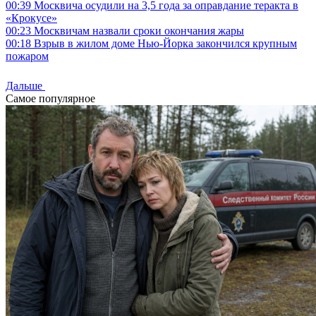
00:39
Москвича осудили на 3,5 года за оправдание теракта в
«Крокусе»
00:23
Москвичам назвали сроки окончания жары
00:18
Взрыв в жилом доме Нью-Йорка закончился крупным
пожаром
Дальше
Самое популярное