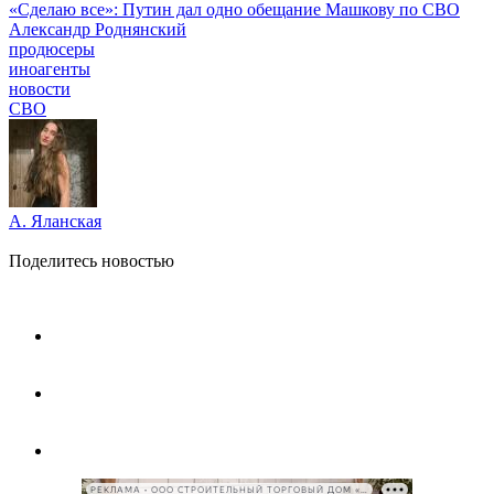
«Сделаю все»: Путин дал одно обещание Машкову по СВО
Александр Роднянский
продюсеры
иноагенты
новости
СВО
А. Яланская
Поделитесь новостью
РЕКЛАМА • ООО СТРОИТЕЛЬНЫЙ ТОРГОВЫЙ ДОМ «ПЕТРОВИЧ», ИНН 7802348846