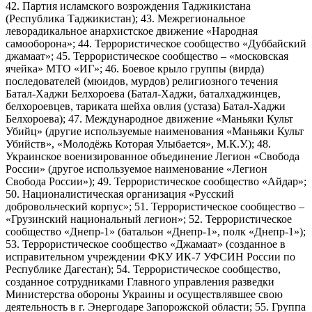
42. Партия исламского возрождения Таджикистана
(Республика Таджикистан); 43. Межрегиональное
леворадикальное анархистское движение «Народная
самооборона»; 44. Террористическое сообщество «Дуббайский
джамаат»; 45. Террористическое сообщество – «московская
ячейка» МТО «ИГ»; 46. Боевое крыло группы (вирда)
последователей (мюидов, мурдов) религиозного течения
Батал-Хаджи Белхороева (Батал-Хаджи, баталхаджинцев,
белхороевцев, тариката шейха овлия (устаза) Батал-Хаджи
Белхороева); 47. Международное движение «Маньяки Культ
Убийц» (другие используемые наименования «Маньяки Культ
Убийств», «Молодёжь Которая Улыбается», М.К.У.); 48.
Украинское военизированное объединение Легион «Свобода
России» (другое используемое наименование «Легион
Свобода России»); 49. Террористическое сообщество «Айдар»;
50. Националистическая организация «Русский
добровольческий корпус»; 51. Террористическое сообщество –
«Грузинский национальный легион»; 52. Террористическое
сообщество «Днепр-1» (батальон «Днепр-1», полк «Днепр-1»);
53. Террористическое сообщество «Джамаат» (созданное в
исправительном учреждении ФКУ ИК-7 УФСИН России по
Республике Дагестан); 54. Террористическое сообщество,
созданное сотрудниками Главного управления разведки
Министерства обороны Украины и осуществлявшее свою
деятельность в г. Энергодаре Запорожской области; 55. Группа