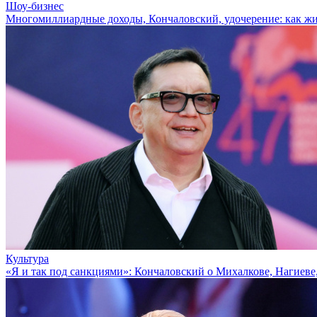
Шоу-бизнес
Многомиллиардные доходы, Кончаловский, удочерение: как ж
Культура
«Я и так под санкциями»: Кончаловский о Михалкове, Нагиеве