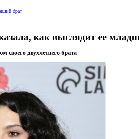
адший брат
казала, как выглядит ее млад
м своего двухлетнего брата