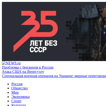
Проблемы с бензином в России
Атака США на Венесуэлу
Специальная военная операция на Украине: мирные переговор
Россия
Общество
Мир
Экономика
Спорт
Культура