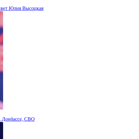
ивет Юлия Высоцкая
, Донбассе, СВО