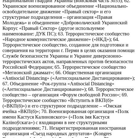
Национальной гвардии Украины (войсковая часть 3035); 62.
Украинское военизированное объединение «Национально-
освободительное движение «Правый сектор» и его
структурные подразделения – организация «Правая
Молодежь» и объединение «Добровольческий Украинский
Корпус «Правый Сектор» (другое используемое
наименование: ДУК ПС); 63. Террористическое сообщество
«Народное коммунистическое движение» («НКД»); 64.
Террористическое сообщество, созданное для подготовки и
совершения на территории г. Перми в целях оказания помощи
Службе безопасности Украины и Украине диверсионно-
террористических актов, направленных против безопасности
Российской Федерации; 65. Террористическое сообщество
«Мегионский джамаат»; 66. Общественная организация
«Antisocial Distancing» («Антисоциальное Дистанцирование»);
67. Объединение «Рок-группа «Antisocial Distancing»
(«Антисоциальное Дистанцирование»); 68. Террористическое
сообщество – организация «Форум свободной России»; 69.
Террористическое сообщество «Вступить в ВКП(б)»
(«ВКП(б)») и его структурное подразделение – «Омская
ячейка «ВКП(б)»; 70. Военизированная организация «Полк
имени Кастуся Калиновского» («Полк iмя Кастуся
Калiноўскага») с входящими в нее структурными
подразделениями; 71. Незарегистрированная иностранная
организация «Съезд народных депутатов» (Kongres