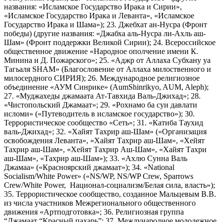
названия: «Исламское Государство Ирака и Сирии»,
«Исламское Государство Ирака и Леванта», «Исламское
Государство Ирака и Шама»); 23. Джебхат ан-Нусра (Фронт
победы) (другие названия: «Джабха аль-Нусра ли-Ахль аш-
Шам» (Фронт поддержки Великой Сирии); 24. Всероссийское
общественное движение «Народное ополчение имени К.
Минина и Д. Пожарского»; 25. «Аджр от Аллаха Субхану уа
Тагьаля SHAM» (Благословение от Аллаха милоственного и
милосердного СИРИЯ); 26. Международное религиозное
объединение «АУМ Синрике» (AumShinrikyo, AUM, Aleph);
27. «Муджахеды джамаата Ат-Тавхида Валь-Джихад»; 28.
«Чистопольский Джамаат»; 29. «Рохнамо ба суи давлати
исломи» («Путеводитель в исламское государство»); 30.
Террористическое сообщество «Сеть»; 31. «Катиба Таухид
валь-Джихад»; 32. «Хайят Тахрир аш-Шам» («Организация
освобождения Леванта», «Хайят Тахрир аш-Шам», «Хейят
Тахрир аш-Шам», «Хейят Тахрир Аш-Шам», «Хайят Тахри
аш-Шам», «Тахрир аш-Шам»); 33. «Ахлю Сунна Валь
Джамаа» («Красноярский джамаат»); 34. «National
Socialism/White Power» («NS/WP, NS/WP Crew, Sparrows
Crew/White Power, Национал-социализм/Белая сила, власть»);
35. Террористическое сообщество, созданное Мальцевым В.В.
из числа участников Межрегионального общественного
движения «Артподготовка»; 36. Религиозная группа
“Джамаат “Красный пахарь”; 37. Международное молодежное