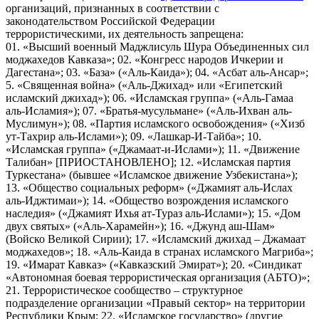
организаций, признанных в соответствии с
законодательством Российской Федерации
террористическими, их деятельность запрещена:
01. «Высший военный Маджлисуль Шура Объединенных сил
моджахедов Кавказа»; 02. «Конгресс народов Ичкерии и
Дагестана»; 03. «База» («Аль-Каида»); 04. «Асбат аль-Ансар»;
5. «Священная война» («Аль-Джихад» или «Египетский
исламский джихад»); 06. «Исламская группа» («Аль-Гамаа
аль-Исламия»); 07. «Братья-мусульмане» («Аль-Ихван аль-
Муслимун»); 08. «Партия исламского освобождения» («Хизб
ут-Тахрир аль-Ислами»); 09. «Лашкар-И-Тайба»; 10.
«Исламская группа» («Джамаат-и-Ислами»); 11. «Движение
Талибан» [ПРИОСТАНОВЛЕНО]; 12. «Исламская партия
Туркестана» (бывшее «Исламское движение Узбекистана»);
13. «Общество социальных реформ» («Джамият аль-Ислах
аль-Иджтимаи»); 14. «Общество возрождения исламского
наследия» («Джамият Ихья ат-Тураз аль-Ислами»); 15. «Дом
двух святых» («Аль-Харамейн»); 16. «Джунд аш-Шам»
(Войско Великой Сирии); 17. «Исламский джихад – Джамаат
моджахедов»; 18. «Аль-Каида в странах исламского Магриба»;
19. «Имарат Кавказ» («Кавказский Эмират»); 20. «Синдикат
«Автономная боевая террористическая организация (АБТО)»;
21. Террористическое сообщество – структурное
подразделение организации «Правый сектор» на территории
Республики Крым; 22. «Исламское государство» (другие