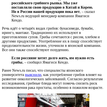
российского грибного рынка. Мы уже
поставляли свою продукцию в Китай и Корею.
Но в России нашей продукции пока нет
,
–
сказал
News.ru ведущий менеджер компании Ямагиси
Кендо.
Речь идёт о четырёх видах грибов: бунасимеди, бумаби,
ирингэ, маитаке. Традиционно их используют в
приготовлении супов. Грибы сочетаются с рисом, хлебом и
другими продуктами. Употребление их в пищу способствует
продолжительности жизни, уточнили в японской компании.
Все они также способствуют похудению.
Если россияне хотят долго жить, им нужно есть
грибы
, – сообщил Ямагиси Кендо.
Ранее News.ru писал, что специалисты японского
университета
выяснили
, как употребление грибов влияет на
развитие онкологических заболеваний. Согласно результатам
исследования, грибные блюда могут помочь снизить риск
возникновения рака простаты, особенно в пожилом возрасте.
РЕКЛАМА • ООО «СТАЛЬКРЕП» ИНН 7724892340