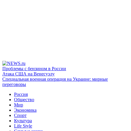
Проблемы с бензином в России
Атака США на Венесуэлу
Специальная военная операция на Украине: мирные
переговоры
Россия
Общество
Мир
Экономика
Спорт
Культура
Life Style