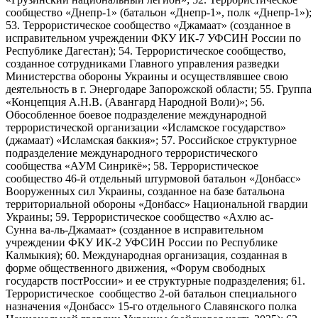
сообщество «Днепр-1» (батальон «Днепр-1», полк «Днепр-1»);
53. Террористическое сообщество «Джамаат» (созданное в
исправительном учреждении ФКУ ИК-7 УФСИН России по
Республике Дагестан); 54. Террористическое сообщество,
созданное сотрудниками Главного управления разведки
Министерства обороны Украины и осуществлявшее свою
деятельность в г. Энергодаре Запорожской области; 55. Группа
«Концепция А.Н.В. (Авангард Народной Воли)»; 56.
Обособленное боевое подразделение международной
террористической организации «Исламское государство»
(джамаат) «Исламская баккия»; 57. Российское структурное
подразделение международного террористического
сообщества «АУМ Синрикё»; 58. Террористическое
сообщество 46-й отдельный штурмовой батальон «Донбасс»
Вооруженных сил Украины, созданное на базе батальона
территориальной обороны «Донбасс» Национальной гвардии
Украины; 59. Террористическое сообщество «Ахлю ас-
Сунна ва-ль-Джамаат» (созданное в исправительном
учреждении ФКУ ИК-2 УФСИН России по Республике
Калмыкия); 60. Международная организация, созданная в
форме общественного движения, «Форум свободных
государств постРоссии» и ее структурные подразделения; 61.
Террористическое сообщество 2-ой батальон специального
назначения «Донбасс» 15-го отдельного Славянского полка