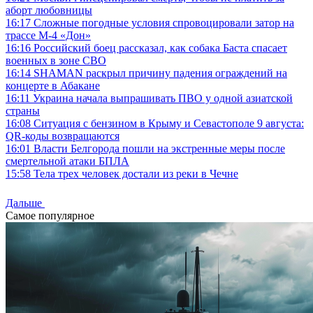
аборт любовницы
16:17
Сложные погодные условия спровоцировали затор на
трассе М-4 «Дон»
16:16
Российский боец рассказал, как собака Баста спасает
военных в зоне СВО
16:14
SHAMAN раскрыл причину падения ограждений на
концерте в Абакане
16:11
Украина начала выпрашивать ПВО у одной азиатской
страны
16:08
Ситуация с бензином в Крыму и Севастополе 9 августа:
QR-коды возвращаются
16:01
Власти Белгорода пошли на экстренные меры после
смертельной атаки БПЛА
15:58
Тела трех человек достали из реки в Чечне
Дальше
Самое популярное