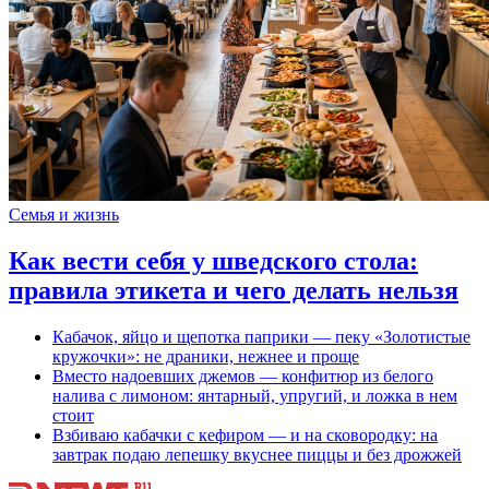
Семья и жизнь
Как вести себя у шведского стола:
правила этикета и чего делать нельзя
Кабачок, яйцо и щепотка паприки — пеку «Золотистые
кружочки»: не драники, нежнее и проще
Вместо надоевших джемов — конфитюр из белого
налива с лимоном: янтарный, упругий, и ложка в нем
стоит
Взбиваю кабачки с кефиром — и на сковородку: на
завтрак подаю лепешку вкуснее пиццы и без дрожжей