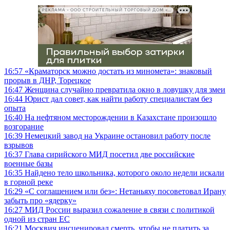
РЕКЛАМА • ООО СТРОИТЕЛЬНЫЙ ТОРГОВЫЙ ДОМ «ПЕТРОВИЧ», ИНН 7802348846
16:57
«Краматорск можно достать из миномета»: знаковый
прорыв в ДНР, Торецкое
16:47
Женщина случайно превратила окно в ловушку для змеи
16:44
Юрист дал совет, как найти работу специалистам без
опыта
16:40
На нефтяном месторождении в Казахстане произошло
возгорание
16:39
Немецкий завод на Украине остановил работу после
взрывов
16:37
Глава сирийского МИД посетил две российские
военные базы
16:35
Найдено тело школьника, которого около недели искали
в горной реке
16:29
«С соглашением или без»: Нетаньяху посоветовал Ирану
забыть про «ядерку»
16:27
МИД России выразил сожаление в связи с политикой
одной из стран ЕС
16:21
Москвич инсценировал смерть, чтобы не платить за