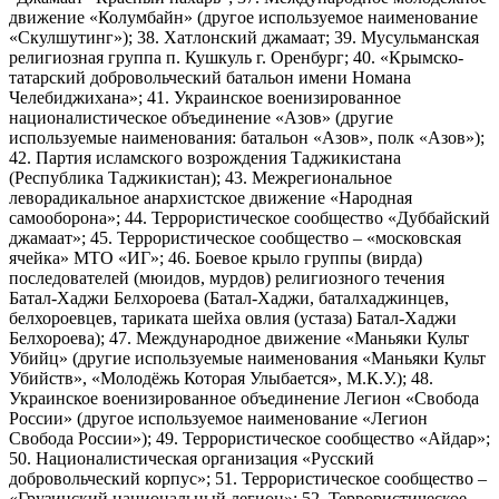
движение «Колумбайн» (другое используемое наименование
«Скулшутинг»); 38. Хатлонский джамаат; 39. Мусульманская
религиозная группа п. Кушкуль г. Оренбург; 40. «Крымско-
татарский добровольческий батальон имени Номана
Челебиджихана»; 41. Украинское военизированное
националистическое объединение «Азов» (другие
используемые наименования: батальон «Азов», полк «Азов»);
42. Партия исламского возрождения Таджикистана
(Республика Таджикистан); 43. Межрегиональное
леворадикальное анархистское движение «Народная
самооборона»; 44. Террористическое сообщество «Дуббайский
джамаат»; 45. Террористическое сообщество – «московская
ячейка» МТО «ИГ»; 46. Боевое крыло группы (вирда)
последователей (мюидов, мурдов) религиозного течения
Батал-Хаджи Белхороева (Батал-Хаджи, баталхаджинцев,
белхороевцев, тариката шейха овлия (устаза) Батал-Хаджи
Белхороева); 47. Международное движение «Маньяки Культ
Убийц» (другие используемые наименования «Маньяки Культ
Убийств», «Молодёжь Которая Улыбается», М.К.У.); 48.
Украинское военизированное объединение Легион «Свобода
России» (другое используемое наименование «Легион
Свобода России»); 49. Террористическое сообщество «Айдар»;
50. Националистическая организация «Русский
добровольческий корпус»; 51. Террористическое сообщество –
«Грузинский национальный легион»; 52. Террористическое