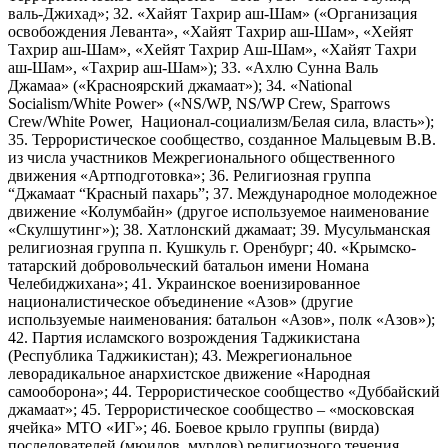
валь-Джихад»; 32. «Хайят Тахрир аш-Шам» («Организация
освобождения Леванта», «Хайят Тахрир аш-Шам», «Хейят
Тахрир аш-Шам», «Хейят Тахрир Аш-Шам», «Хайят Тахри
аш-Шам», «Тахрир аш-Шам»); 33. «Ахлю Сунна Валь
Джамаа» («Красноярский джамаат»); 34. «National
Socialism/White Power» («NS/WP, NS/WP Crew, Sparrows
Crew/White Power, Национал-социализм/Белая сила, власть»);
35. Террористическое сообщество, созданное Мальцевым В.В.
из числа участников Межрегионального общественного
движения «Артподготовка»; 36. Религиозная группа
“Джамаат “Красный пахарь”; 37. Международное молодежное
движение «Колумбайн» (другое используемое наименование
«Скулшутинг»); 38. Хатлонский джамаат; 39. Мусульманская
религиозная группа п. Кушкуль г. Оренбург; 40. «Крымско-
татарский добровольческий батальон имени Номана
Челебиджихана»; 41. Украинское военизированное
националистическое объединение «Азов» (другие
используемые наименования: батальон «Азов», полк «Азов»);
42. Партия исламского возрождения Таджикистана
(Республика Таджикистан); 43. Межрегиональное
леворадикальное анархистское движение «Народная
самооборона»; 44. Террористическое сообщество «Дуббайский
джамаат»; 45. Террористическое сообщество – «московская
ячейка» МТО «ИГ»; 46. Боевое крыло группы (вирда)
последователей (мюидов, мурдов) религиозного течения