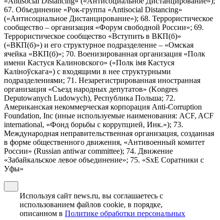
«Antisocial Distancing» («Антисоциальное Дистанцирование»);
67. Объединение «Рок-группа «Antisocial Distancing»
(«Антисоциальное Дистанцирование»); 68. Террористическое
сообщество – организация «Форум свободной России»; 69.
Террористическое сообщество «Вступить в ВКП(б)»
(«ВКП(б)») и его структурное подразделение – «Омская
ячейка «ВКП(б)»; 70. Военизированная организация «Полк
имени Кастуся Калиновского» («Полк iмя Кастуся
Калiноўскага») с входящими в нее структурными
подразделениями; 71. Незарегистрированная иностранная
организация «Съезд народных депутатов» (Kongres
Deputowanych Ludowych), Республика Польша; 72.
Американская некоммерческая корпорация Anti-Corruption
Foundation, Inc (иные используемые наименования: ACF, ACF
international, «Фонд борьбы с коррупцией, Инк.»); 73.
Международная неправительственная организация, созданная
в форме общественного движения, «Антивоенный комитет
России» (Russian antiwar committee); 74. Движение
«Забайкальское левое объединение»; 75. «SxE Соратники с
Уфы»
Используя сайт news.ru, вы соглашаетесь с
использованием файлов cookie, в порядке,
описанном в
Политике обработки персональных