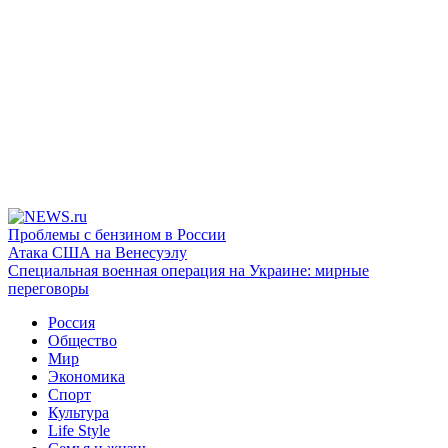
Проблемы с бензином в России
Атака США на Венесуэлу
Специальная военная операция на Украине: мирные
переговоры
Россия
Общество
Мир
Экономика
Спорт
Культура
Life Style