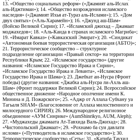
13. «Общество социальных реформ» («Джамият аль-Ислах
аль-Иджтимаи»); 14. «Общество возрождения исламского
наследия» («Джамият Ихья ат-Тураз аль-Ислами»); 15. «Дом
двух святых» («Аль-Харамейн»); 16. «Джунд аш-Шам»
(Войско Великой Сирии); 17. «Исламский джихад – Джамаат
моджахедов»; 18. «Аль-Каида в странах исламского Магриба»;
19. «Имарат Кавказ» («Кавказский Эмират»); 20. «Синдикат
«Автономная боевая террористическая организация (АБТО)»;
21. Террористическое сообщество – структурное
подразделение организации «Правый сектор» на территории
Республики Крым; 22. «Исламское государство» (другие
названия: «Исламское Государство Ирака и Сирии»,
«Исламское Государство Ирака и Леванта», «Исламское
Государство Ирака и Шама»); 23. Джебхат ан-Нусра (Фронт
победы) (другие названия: «Джабха аль-Нусра ли-Ахль аш-
Шам» (Фронт поддержки Великой Сирии); 24. Всероссийское
общественное движение «Народное ополчение имени К.
Минина и Д. Пожарского»; 25. «Аджр от Аллаха Субхану уа
Тагьаля SHAM» (Благословение от Аллаха милоственного и
милосердного СИРИЯ); 26. Международное религиозное
объединение «АУМ Синрике» (AumShinrikyo, AUM, Aleph);
27. «Муджахеды джамаата Ат-Тавхида Валь-Джихад»; 28.
«Чистопольский Джамаат»; 29. «Рохнамо ба суи давлати
исломи» («Путеводитель в исламское государство»); 30.
Террористическое сообщество «Сеть»; 31. «Катиба Таухид