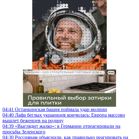
РЕКЛАМА • ООО СТРОИТЕЛЬНЫЙ ТОРГОВЫЙ ДОМ «ПЕТРОВИЧ», ИНН 7802348846
04:41
Останкинская башня поймала удар молнии
04:40
Лафа беглых украинцев кончилась: Европа массово
вышлет беженцев на родину
04:39
«Выглядит жалко»: в Германии отреагировали на
просьбы Зеленского
04:30
Россиянам объяснили, как правильно реагировать на