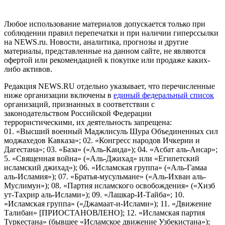
Российской Федерации)
Любое использование материалов допускается только при
соблюдении правил перепечатки и при наличии гиперссылки
на NEWS.ru. Новости, аналитика, прогнозы и другие
материалы, представленные на данном сайте, не являются
офертой или рекомендацией к покупке или продаже каких-
либо активов.
Редакция NEWS.RU отдельно указывает, что перечисленные
ниже организации включены в
единый федеральный список
организаций, признанных в соответствии с
законодательством Российской Федерации
террористическими, их деятельность запрещена:
01. «Высший военный Маджлисуль Шура Объединенных сил
моджахедов Кавказа»; 02. «Конгресс народов Ичкерии и
Дагестана»; 03. «База» («Аль-Каида»); 04. «Асбат аль-Ансар»;
5. «Священная война» («Аль-Джихад» или «Египетский
исламский джихад»); 06. «Исламская группа» («Аль-Гамаа
аль-Исламия»); 07. «Братья-мусульмане» («Аль-Ихван аль-
Муслимун»); 08. «Партия исламского освобождения» («Хизб
ут-Тахрир аль-Ислами»); 09. «Лашкар-И-Тайба»; 10.
«Исламская группа» («Джамаат-и-Ислами»); 11. «Движение
Талибан» [ПРИОСТАНОВЛЕНО]; 12. «Исламская партия
Туркестана» (бывшее «Исламское движение Узбекистана»);