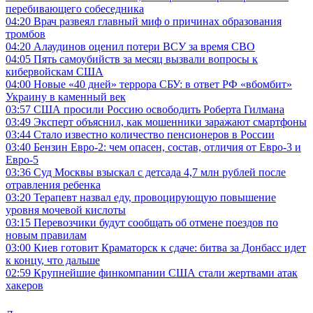
перебивающего собеседника
04:20
Врач развеял главный миф о причинах образования
тромбов
04:20
Алаудинов оценил потери ВСУ за время СВО
04:05
Пять самоубийств за месяц вызвали вопросы к
кибервойскам США
04:00
Новые «40 дней» террора СБУ: в ответ РФ «вбомбит»
Украину в каменный век
03:57
США просили Россию освободить Роберта Гилмана
03:49
Эксперт объяснил, как мошенники заражают смартфоны
03:44
Стало известно количество пенсионеров в России
03:40
Бензин Евро-2: чем опасен, состав, отличия от Евро-3 и
Евро-5
03:36
Суд Москвы взыскал с детсада 4,7 млн рублей после
отравления ребенка
03:20
Терапевт назвал еду, провоцирующую повышение
уровня мочевой кислоты
03:15
Перевозчики будут сообщать об отмене поездов по
новым правилам
03:00
Киев готовит Краматорск к сдаче: битва за Донбасс идет
к концу, что дальше
02:59
Крупнейшие финкомпании США стали жертвами атак
хакеров