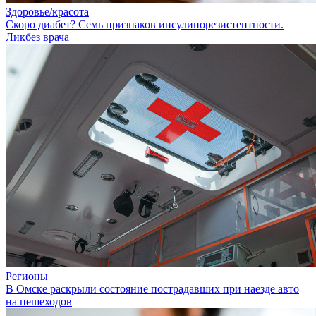
Здоровье/красота
Скоро диабет? Семь признаков инсулинорезистентности.
Ликбез врача
Регионы
В Омске раскрыли состояние пострадавших при наезде авто
на пешеходов