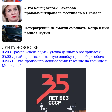
«Это конец всего»: Захарова
прокомментировала фестиваль в Юрмале
Петербуржцы не смогли смолчать, когда к ним
вышел Путин
ЛЕНТА НОВОСТЕЙ
05:03
Трампа «свела с ума» утечка данных о боеприпасах
05:00
Дизайнер назвала главную ошибку при выборе обоев
04:45
В Туве произошло мощное землетрясение на границе с
Монголией