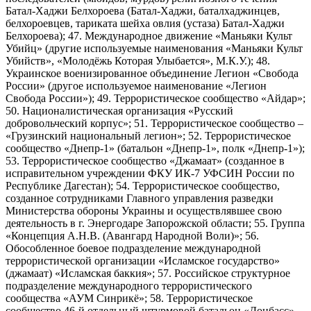
Батал-Хаджи Белхороева (Батал-Хаджи, баталхаджинцев,
белхороевцев, тариката шейха овлия (устаза) Батал-Хаджи
Белхороева); 47. Международное движение «Маньяки Культ
Убийц» (другие используемые наименования «Маньяки Культ
Убийств», «Молодёжь Которая Улыбается», М.К.У.); 48.
Украинское военизированное объединение Легион «Свобода
России» (другое используемое наименование «Легион
Свобода России»); 49. Террористическое сообщество «Айдар»;
50. Националистическая организация «Русский
добровольческий корпус»; 51. Террористическое сообщество –
«Грузинский национальный легион»; 52. Террористическое
сообщество «Днепр-1» (батальон «Днепр-1», полк «Днепр-1»);
53. Террористическое сообщество «Джамаат» (созданное в
исправительном учреждении ФКУ ИК-7 УФСИН России по
Республике Дагестан); 54. Террористическое сообщество,
созданное сотрудниками Главного управления разведки
Министерства обороны Украины и осуществлявшее свою
деятельность в г. Энергодаре Запорожской области; 55. Группа
«Концепция А.Н.В. (Авангард Народной Воли)»; 56.
Обособленное боевое подразделение международной
террористической организации «Исламское государство»
(джамаат) «Исламская баккия»; 57. Российское структурное
подразделение международного террористического
сообщества «АУМ Синрикё»; 58. Террористическое
сообщество 46-й отдельный штурмовой батальон «Донбасс»