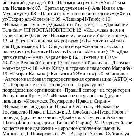
исламский джихад»); 06. «Исламская группа» («Аль-Гамаа
аль-Исламия»); 07. «Братья-мусульмане» («Аль-Ихван аль-
Муслимун»); 08. «Партия исламского освобождения» («Хизб
ут-Тахрир аль-Ислами»); 09. «Лашкар-И-Тайба»; 10.
«Исламская группа» («Джамаат-и-Ислами»); 11. «Движение
Талибан» [ПРИОСТАНОВЛЕНО]; 12. «Исламская партия
Туркестана» (бывшее «Исламское движение Узбекистана»);
13. «Общество социальных реформ» («Джамият аль-Ислах
аль-Иджтимаи»); 14. «Общество возрождения исламского
наследия» («Джамият Ихья ат-Тураз аль-Ислами»); 15. «Дом
двух святых» («Аль-Харамейн»); 16. «Джунд аш-Шам»
(Войско Великой Сирии); 17. «Исламский джихад – Джамаат
моджахедов»; 18. «Аль-Каида в странах исламского Магриба»;
19. «Имарат Кавказ» («Кавказский Эмират»); 20. «Синдикат
«Автономная боевая террористическая организация (АБТО)»;
21. Террористическое сообщество – структурное
подразделение организации «Правый сектор» на территории
Республики Крым; 22. «Исламское государство» (другие
названия: «Исламское Государство Ирака и Сирии»,
«Исламское Государство Ирака и Леванта», «Исламское
Государство Ирака и Шама»); 23. Джебхат ан-Нусра (Фронт
победы) (другие названия: «Джабха аль-Нусра ли-Ахль аш-
Шам» (Фронт поддержки Великой Сирии); 24. Всероссийское
общественное движение «Народное ополчение имени К.
Минина и Д. Пожарского»; 25. «Аджр от Аллаха Субхану уа