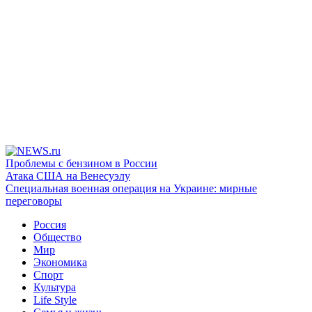
Проблемы с бензином в России
Атака США на Венесуэлу
Специальная военная операция на Украине: мирные
переговоры
Россия
Общество
Мир
Экономика
Спорт
Культура
Life Style