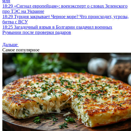
млн
18:29
«Сигнал европейцам»: военэксперт о словах Зеленского
про ТЭС на Украине
18:29
Турция закрывает Черное море? Что происходит, угрозы,
битва с ВСУ
18:25
Загадочный взрыв в Болгарии озадачил военных
Румынии после проверки радаров
Дальше
Самое популярное