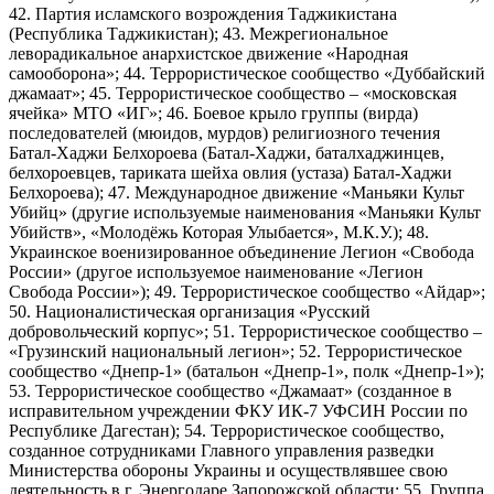
42. Партия исламского возрождения Таджикистана
(Республика Таджикистан); 43. Межрегиональное
леворадикальное анархистское движение «Народная
самооборона»; 44. Террористическое сообщество «Дуббайский
джамаат»; 45. Террористическое сообщество – «московская
ячейка» МТО «ИГ»; 46. Боевое крыло группы (вирда)
последователей (мюидов, мурдов) религиозного течения
Батал-Хаджи Белхороева (Батал-Хаджи, баталхаджинцев,
белхороевцев, тариката шейха овлия (устаза) Батал-Хаджи
Белхороева); 47. Международное движение «Маньяки Культ
Убийц» (другие используемые наименования «Маньяки Культ
Убийств», «Молодёжь Которая Улыбается», М.К.У.); 48.
Украинское военизированное объединение Легион «Свобода
России» (другое используемое наименование «Легион
Свобода России»); 49. Террористическое сообщество «Айдар»;
50. Националистическая организация «Русский
добровольческий корпус»; 51. Террористическое сообщество –
«Грузинский национальный легион»; 52. Террористическое
сообщество «Днепр-1» (батальон «Днепр-1», полк «Днепр-1»);
53. Террористическое сообщество «Джамаат» (созданное в
исправительном учреждении ФКУ ИК-7 УФСИН России по
Республике Дагестан); 54. Террористическое сообщество,
созданное сотрудниками Главного управления разведки
Министерства обороны Украины и осуществлявшее свою
деятельность в г. Энергодаре Запорожской области; 55. Группа