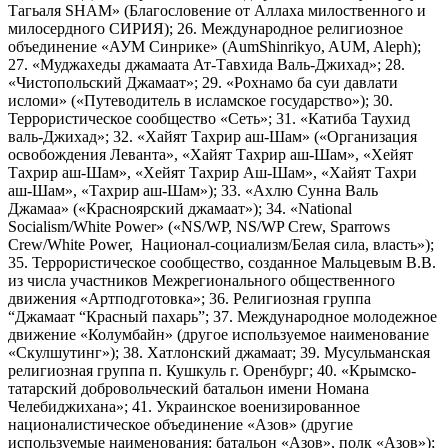
Тагьаля SHAM» (Благословение от Аллаха милоственного и
милосердного СИРИЯ); 26. Международное религиозное
объединение «АУМ Синрике» (AumShinrikyo, AUM, Aleph);
27. «Муджахеды джамаата Ат-Тавхида Валь-Джихад»; 28.
«Чистопольский Джамаат»; 29. «Рохнамо ба суи давлати
исломи» («Путеводитель в исламское государство»); 30.
Террористическое сообщество «Сеть»; 31. «Катиба Таухид
валь-Джихад»; 32. «Хайят Тахрир аш-Шам» («Организация
освобождения Леванта», «Хайят Тахрир аш-Шам», «Хейят
Тахрир аш-Шам», «Хейят Тахрир Аш-Шам», «Хайят Тахри
аш-Шам», «Тахрир аш-Шам»); 33. «Ахлю Сунна Валь
Джамаа» («Красноярский джамаат»); 34. «National
Socialism/White Power» («NS/WP, NS/WP Crew, Sparrows
Crew/White Power, Национал-социализм/Белая сила, власть»);
35. Террористическое сообщество, созданное Мальцевым В.В.
из числа участников Межрегионального общественного
движения «Артподготовка»; 36. Религиозная группа
“Джамаат “Красный пахарь”; 37. Международное молодежное
движение «Колумбайн» (другое используемое наименование
«Скулшутинг»); 38. Хатлонский джамаат; 39. Мусульманская
религиозная группа п. Кушкуль г. Оренбург; 40. «Крымско-
татарский добровольческий батальон имени Номана
Челебиджихана»; 41. Украинское военизированное
националистическое объединение «Азов» (другие
используемые наименования: батальон «Азов», полк «Азов»);