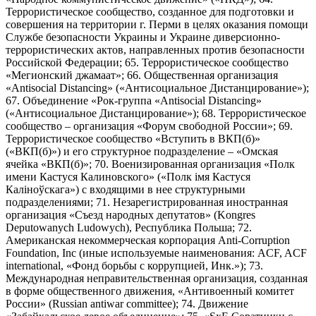
Террористическое сообщество, созданное для подготовки и
совершения на территории г. Перми в целях оказания помощи
Службе безопасности Украины и Украине диверсионно-
террористических актов, направленных против безопасности
Российской Федерации; 65. Террористическое сообщество
«Мегионский джамаат»; 66. Общественная организация
«Antisocial Distancing» («Антисоциальное Дистанцирование»);
67. Объединение «Рок-группа «Antisocial Distancing»
(«Антисоциальное Дистанцирование»); 68. Террористическое
сообщество – организация «Форум свободной России»; 69.
Террористическое сообщество «Вступить в ВКП(б)»
(«ВКП(б)») и его структурное подразделение – «Омская
ячейка «ВКП(б)»; 70. Военизированная организация «Полк
имени Кастуся Калиновского» («Полк iмя Кастуся
Калiноўскага») с входящими в нее структурными
подразделениями; 71. Незарегистрированная иностранная
организация «Съезд народных депутатов» (Kongres
Deputowanych Ludowych), Республика Польша; 72.
Американская некоммерческая корпорация Anti-Corruption
Foundation, Inc (иные используемые наименования: ACF, ACF
international, «Фонд борьбы с коррупцией, Инк.»); 73.
Международная неправительственная организация, созданная
в форме общественного движения, «Антивоенный комитет
России» (Russian antiwar committee); 74. Движение