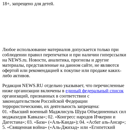
18+, запрещено для детей.
На информационном ресурсе NEWS.RU применяются
рекомендательные технологии (информационные технологии
предоставления информации на основе сбора, систематизации
и анализа сведений, относящихся к предпочтениям
пользователей сети "Интернет", находящихся на территории
Российской Федерации)
Любое использование материалов допускается только при
соблюдении правил перепечатки и при наличии гиперссылки
на NEWS.ru. Новости, аналитика, прогнозы и другие
материалы, представленные на данном сайте, не являются
офертой или рекомендацией к покупке или продаже каких-
либо активов.
Редакция NEWS.RU отдельно указывает, что перечисленные
ниже организации включены в
единый федеральный список
организаций, признанных в соответствии с
законодательством Российской Федерации
террористическими, их деятельность запрещена:
01. «Высший военный Маджлисуль Шура Объединенных сил
моджахедов Кавказа»; 02. «Конгресс народов Ичкерии и
Дагестана»; 03. «База» («Аль-Каида»); 04. «Асбат аль-Ансар»;
5. «Священная война» («Аль-Джихад» или «Египетский