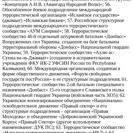
«Концепция А.Н.В. (Авангард Народной Воли)»; 56.
Обособленное боевое подразделение международной
террористической организации «Исламское государство»
(джамаат) «Исламская баккия»; 57. Российское структурное
подразделение международного террористического
сообщества «АУМ Синрикё»; 58. Террористическое
сообщество 46-й отдельный штурмовой батальон «Донбасс»
Вооруженных сил Украины, созданное на базе батальона
территориальной обороны «Донбасс» Национальной гвардии
Украины; 59. Террористическое сообщество «Ахлю ас-
Сунна ва-ль-Джамаат» (созданное в исправительном
учреждении ФКУ ИК-2 УФСИН России по Республике
Калмыкия); 60. Международная организация, созданная в
форме общественного движения, «Форум свободных
государств постРоссии» и ее структурные подразделения; 61.
Террористическое сообщество 2-ой батальон специального
назначения «Донбасс» 15-го отдельного Славянского полка
Национальной гвардии Украины (войсковая часть 3035); 62.
Украинское военизированное объединение «Национально-
освободительное движение «Правый сектор» и его
структурные подразделения – организация «Правая
Молодежь» и объединение «Добровольческий Украинский
Корпус «Правый Сектор» (другое используемое
наименование: ДУК ПС); 63. Террористическое сообщество
«Народное коммунистическое движение» («НКД»); 64.