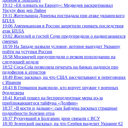
дроном в Лейпциге
19:12
«Ей плевать на Европу»: Медведев раскритиковал
Урсулу фон дер Ляйен
19:11
Жительница Донецка пострадала при атаке украинского
БПЛА
19:06
Американцам в России запретили снимать последствия
атак БПЛА
19:02
Жителей и гостей Сочи предупредили о надвигающихся
смерчах
18:59
На Западе назвали условие, которое вынудит Украину
пойти на уступки России
18:58
Москвичей предупредили о резком похолодании на
следующей неделе
18:52
Coca-Cola позволяла печатать на банках надписи про
педофилов и атеистов
18:49
Вэнс раскрыл, на что США рассчитывают в переговорах
с Ираном
18:43
В Германии выяснили, кто ворует оружие у военных
бундесвера
18:41
Китай пошел на беспрецедентные меры из-за
приближающегося тайфуна «Долфин»
18:37
«В кости и дальше»: сын Байдена раскрыл страшные
подробности болезни отца
18:37
Рухнувший в Болгарии дрон связали с ВСУ
18:30
Зеленский раскрыл, на что Сербия выделит Украине €2